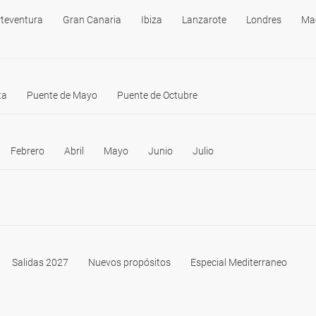
rteventura
Gran Canaria
Ibiza
Lanzarote
Londres
Ma
ta
Puente de Mayo
Puente de Octubre
Febrero
Abril
Mayo
Junio
Julio
Salidas 2027
Nuevos propósitos
Especial Mediterraneo