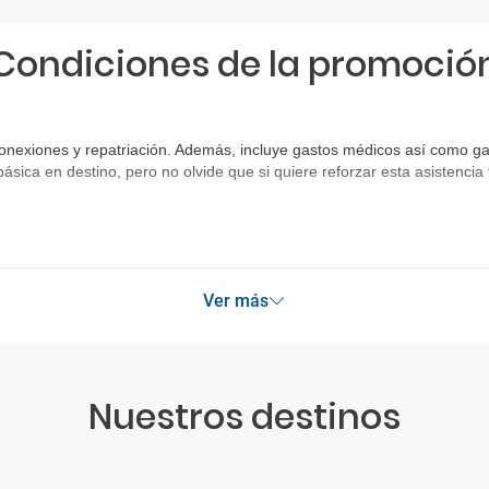
En lo que respecta a la electricidad, muy importante a la hora de ca
máquina de afeitar, hay que tener en cuenta que la
mayoría de enc
Condiciones de la promoció
pidiendo información en el hotel o en el lugar que nos encontremos
cualquier ciudad que nos ahorrarán un disgusto por unos cuantos 
onexiones y repatriación. Además, incluye gastos médicos así como gas
básica en destino, pero no olvide que si quiere reforzar esta asistenc
Ver más
Nuestros destinos