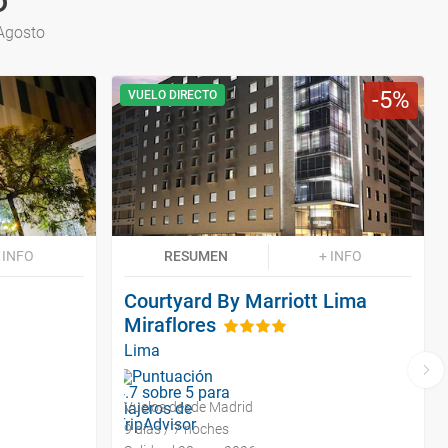
o
 Agosto
5
VUELO DIRECTO
 INFO
RESUMEN
+ INFO
a
Courtyard By Marriott Lima
Miraflores
Lima
Vuelos desde Madrid
9 días / 7 noches