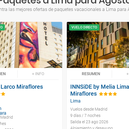
Paquetes a Lima para Agost
tra las mejores ofertas de paquetes vacacionales a Lima para
TO
VUELO DIRECTO
MEN
+ INFO
RESUMEN
+
 Larco Miraflores
INNSiDE by Melia Lim
Miraflores
Lima
Vuelos desde Madrid
9 días / 7 noches
 Madrid
Salida el 23 ago 2026
ches
Alojamiento y desayuno