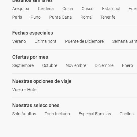
Destinos similares
Arequipa
Cerdeña
Colca
Cusco
Estambul
Fue
París
Puno
Punta Cana
Roma
Tenerife
Fechas especiales
Verano
Última hora
Puente de Diciembre
Semana San
Ofertas por mes
Septiembre
Octubre
Noviembre
Diciembre
Enero
Nuestras opciones de viaje
Vuelo + Hotel
Nuestras selecciones
Solo Adultos
Todo Incluido
Especial Familias
Chollos