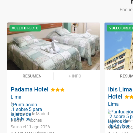
Encuen
VUELO DIRECTO
VUELO DIREC
RESUMEN
+ INFO
RESU
Padama Hotel
Ibis Lima
Hotel
Lima
Lima
Vuelos desde Madrid
9 días / 7 noches
Vuelos desde
Salida el 11 ago 2026
9 días / 7 no