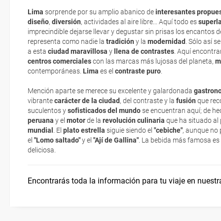
Lima
sorprende por su amplio abanico de
interesantes propue
La Libertad
Moneda y propinas
diseño
,
diversión
, actividades al aire libre... Aquí todo es
superla
La documentación de tu reserva te será enviada por mail en el mo
imprecindible dejarse llevar y degustar sin prisas los encantos 
esté realizado completamente.
representa como nadie la
tradición
y la
modernidad
. Sólo así s
a esta
Áncash
Documentación
ciudad
maravillosa
y
llena de contrastes
. Aquí encontr
Respecto a las tarjetas de embarque, casi todas las compañías aér
centros comerciales
con las marcas más lujosas del planeta,
m
electrónicos por lo que podrás obtenerlas directamente en los mos
contemporáneas.
Lima
es el
contraste puro
.
realizando el check-in por su web.
Ica
Asistencia sanitaria
Mención aparte se merece su excelente y galardonada
gastron
Eso sí, deberás estar atento si viajas con una compañía low cost,
vibrante
carácter de la ciudad
, del contraste y la
fusión
que rec
exigen la presentación de la tarjeta de embarque (que deberás real
suculentos y
sofisticados del mundo
se encuentran aquí; de hec
no te carguen un suplemento extra en el mismo aeropuerto.
peruana
y el
motor
de la
revolución culinaria
que ha situado al 
mundial
. El
plato estrella
siguie siendo el
"cebiche
"
, aunque no 
En caso de tener que enviarte la documentación de un paquete vacaci
el
"Lomo saltado"
y el
"Ají de Gallina"
. La bebida más famosa es e
te enviaremos la documentación de tu reserva alrededor de 10 días
deliciosa.
imprimir y llevar contigo en el viaje.
Esta documentación te será requerida en el mostrador de la compañ
Encontrarás toda la información para tu viaje en nuestr
check-in el día de la salida.