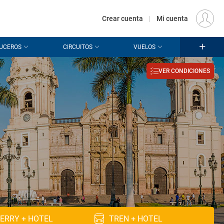
€
Origen
MADRID (MAD)
ES
EUR
Crear cuenta
|
Mi cuenta
UCEROS
CIRCUITOS
VUELOS
VER CONDICIONES
ERRY + HOTEL
TREN + HOTEL