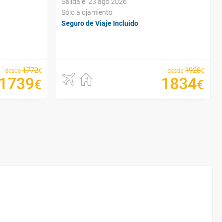
Salida el 23 ago 2026
Sólo alojamiento
Seguro de Viaje Incluido
1772
1928
€
€
desde
desde
1739
1834
€
€
¿Por
¿Cu