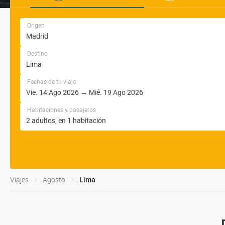
Origen
Destino
Fechas de tu viaje
Habitaciones y pasajeros
Viajes
Agosto
Lima