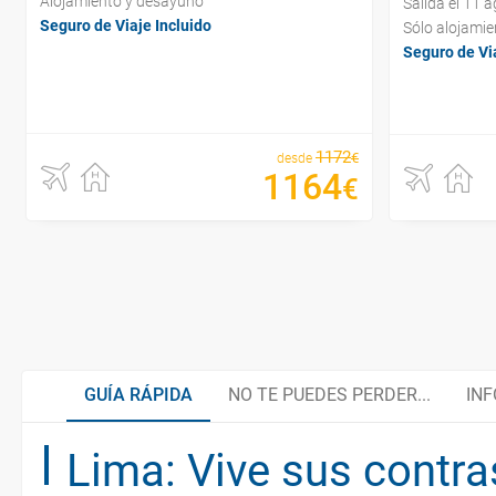
Alojamiento y desayuno
Salida el 11 
Seguro de Viaje Incluido
Sólo alojamie
Seguro de Via
1172
€
desde
1164
€
GUÍA RÁPIDA
NO TE PUEDES PERDER...
INF
Lima: Vive sus contra
Lambayeque
Organiza tu viaje