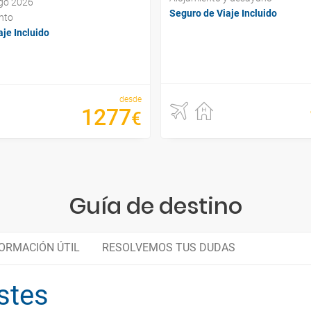
ago 2026
Seguro de Viaje Incluido
nto
je Incluido
desde
1277
€
Guía de destino
ORMACIÓN ÚTIL
RESOLVEMOS TUS DUDAS
stes
Lambayeque
Organiza tu viaje