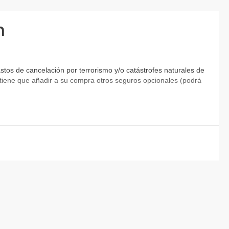
rgar los teléfonos, enchufar un secador de pelo o una
hufes
son de
220V
, pero es
mejor comprobarlo antes
n
. Es muy sencillo comprar
pequeños adaptadores
en
Soles.
tos de cancelación por terrorismo y/o catástrofes naturales de
ia tiene que añadir a su compra otros seguros opcionales (podrá