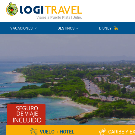
CONTACTO
PREGUNTAS FRECUENTES
Viajes a
Puerto Plata
|
Julio
.
VACACIONES
DESTINOS
DISNEY
VUELO + HOTEL
CARIBE Y E