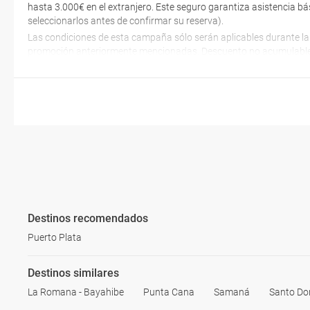
hasta 3.000€ en el extranjero. Este seguro garantiza asistencia bá
seleccionarlos antes de confirmar su reserva).
Las condiciones de esta campaña sólo serán aplicables durante la
promoción anteriormente mencionadas. Descuento no acumulable
Destinos recomendados
Puerto Plata
Destinos similares
La Romana - Bayahibe
Punta Cana
Samaná
Santo D