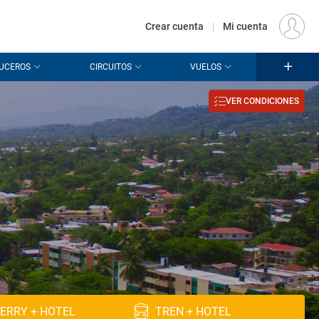
€
Origen
MADRID (MAD)
ES
EUR
Crear cuenta
|
Mi cuenta
UCEROS
CIRCUITOS
VUELOS
VER CONDICIONES
ERRY + HOTEL
TREN + HOTEL