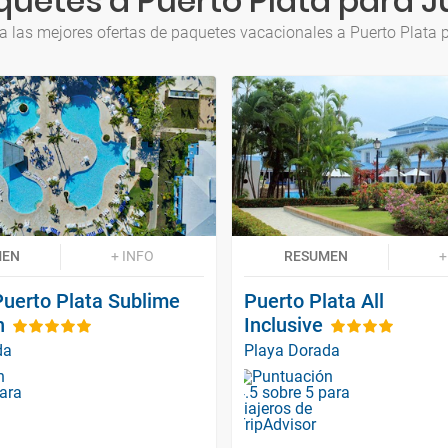
uetes a Puerto Plata para Ju
a las mejores ofertas de paquetes vacacionales a Puerto Plata p
MEN
+ INFO
RESUMEN
+
Puerto Plata Sublime
Puerto Plata All
n
Inclusive
da
Playa Dorada