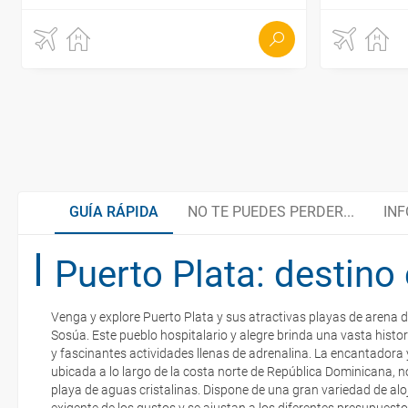
GUÍA RÁPIDA
NO TE PUEDES PERDER...
INF
Puerto Plata: destino 
Cayo Arena
La perfecta mezcla de sabores
Venga y explore Puerto Plata y sus atractivas playas de arena 
Cayo Levantado
¿Cómo llegar desde España?
Sosúa. Este pueblo hospitalario y alegre brinda una vasta histor
La documentación de tu reserva te será enviada por mail en el mo
y fascinantes actividades llenas de adrenalina. La encantadora 
esté realizado completamente.
ubicada a lo largo de la costa norte de República Dominicana, n
playa de aguas cristalinas. Dispone de una gran variedad de al
Bahía de las Águilas
Asistencia sanitaria y teléfonos de interés
Respecto a las tarjetas de embarque, casi todas las compañías aér