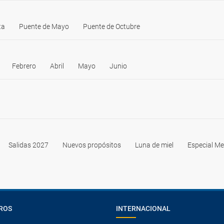
ta
Puente de Mayo
Puente de Octubre
Febrero
Abril
Mayo
Junio
Salidas 2027
Nuevos propósitos
Luna de miel
Especial Me
ROS
INTERNACIONAL