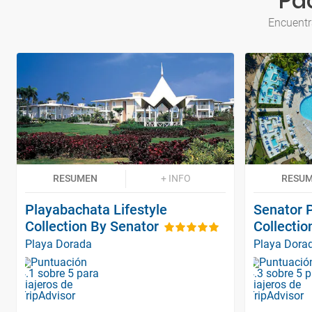
Paq
Encuentr
RESUMEN
+ INFO
RESU
Playabachata Lifestyle
Senator 
Collection By Senator
Collectio
Playa Dorada
Playa Dora