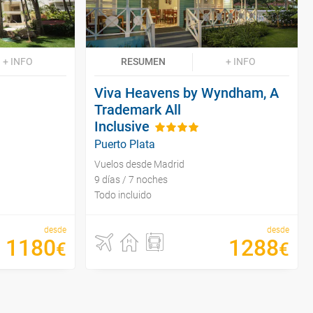
+ INFO
RESUMEN
+ INFO
Viva Heavens by Wyndham, A
Trademark All
Inclusive
Puerto Plata
Vuelos desde Madrid
9 días / 7 noches
Todo incluido
desde
desde
1180
1288
€
€