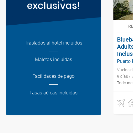
exclusivas!
R
Blueb
Traslados al hotel incluidos
Adults
Inclus
Maletas incluidas
Puerto 
Vuelos 
Facilidades de pago
9 días /
Todo inc
Tasas aéreas incluidas