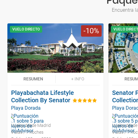
Paquet
Encuentra l
10
VUELO DIRECTO
VUELO DIREC
RESUMEN
+ INFO
RESU
Playabachata Lifestyle
Senator 
Collection By Senator
Collectio
Playa Dorada
Playa Dora
Vuelos desde Madrid
Vuelos desde
9 días / 7 noches
9 días / 7 no