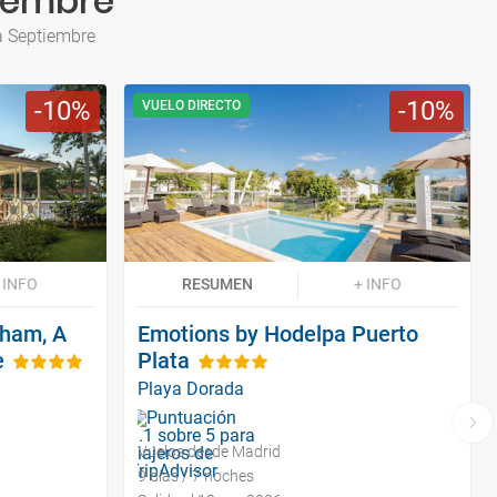
tiembre
a Septiembre
10
10
VUELO DIRECTO
 INFO
RESUMEN
+ INFO
ham, A
Emotions by Hodelpa Puerto
e
Plata
Playa Dorada
Vuelos desde Madrid
9 días / 7 noches