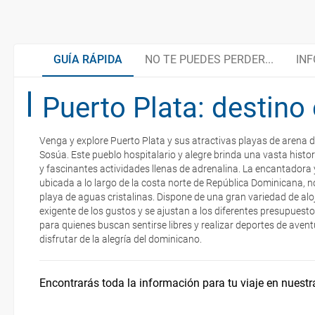
GUÍA RÁPIDA
NO TE PUEDES PERDER...
INF
Puerto Plata: destino 
Cayo Arena
La perfecta mezcla de sabores
Venga y explore Puerto Plata y sus atractivas playas de arena 
Cayo Levantado
¿Cómo llegar desde España?
Sosúa. Este pueblo hospitalario y alegre brinda una vasta histor
La documentación de tu reserva te será enviada por mail en el mo
y fascinantes actividades llenas de adrenalina. La encantadora 
esté realizado completamente.
ubicada a lo largo de la costa norte de República Dominicana, n
playa de aguas cristalinas. Dispone de una gran variedad de al
Bahía de las Águilas
Asistencia sanitaria y teléfonos de interés
Respecto a las tarjetas de embarque, casi todas las compañías aér
exigente de los gustos y se ajustan a los diferentes presupuestos
electrónicos por lo que podrás obtenerlas directamente en los mos
para quienes buscan sentirse libres y realizar deportes de avent
realizando el check-in por su web.
disfrutar de la alegría del dominicano.
Kiteboarding en Puerto Plata
Cultura y tradición
Eso sí, deberás estar atento si viajas con una compañía low cost,
exigen la presentación de la tarjeta de embarque (que deberás real
Encontrarás toda la información para tu viaje en nuestr
no te carguen un suplemento extra en el mismo aeropuerto.