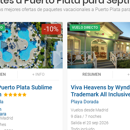
es a Puerto Plata para Sep
as mejores ofertas de paquetes vacacionales a Puerto Plata par
10
TO
VUELO DIRECTO
MEN
+ INFO
RESUMEN
+
Puerto Plata Sublime
Viva Heavens by Wynd
n
Trademark All Inclusiv
da
Playa Dorada
Vuelos desde Madrid
9 días / 7 noches
 Madrid
Salida el 20 sep 2026
ches
Todo incluido