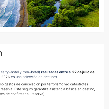
es en las reservas de viajes?
a y salida del país si viajo a América?
 del aeropuerto al hotel o viceversa no ha aparecido?
n
 ferry+hotel y tren+hotel)
realizadas entre el
22 de julio de
e 2026
en una selección de destinos.
o gastos de cancelación por terrorismo y/o catástrofes
eserva. Este seguro garantiza asistencia básica en destino,
tes de confirmar su reserva).