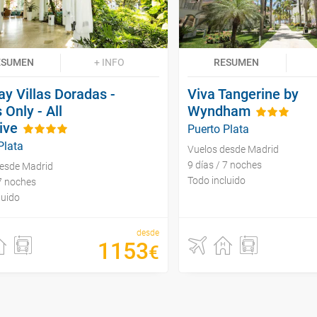
ESUMEN
+ INFO
RESUMEN
ay Villas Doradas -
Viva Tangerine by
 Only - All
Wyndham
ive
Puerto Plata
Plata
Vuelos desde Madrid
9 días / 7 noches
desde Madrid
Todo incluido
 7 noches
luido
desde
1153
€