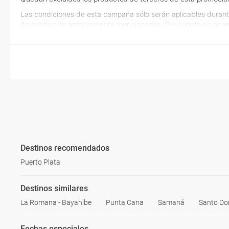
Las condiciones de esta campaña sólo serán aplicables durant
de promoción anteriormente mencionadas. Descuento no acum
Destinos recomendados
Puerto Plata
Destinos similares
La Romana - Bayahibe
Punta Cana
Samaná
Santo D
Fechas especiales