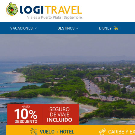
CONTACTO
PREGUNTAS FRECUENTES
Viajes a
Puerto Plata
|
Septiembre
.
VACACIONES
DESTINOS
DISNEY
VUELO + HOTEL
CARIBE Y E