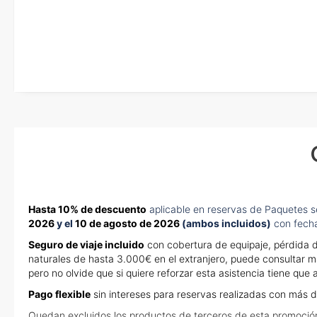
En caso de tener que enviarte la documentación de un paquete vacaci
te enviaremos la documentación de tu reserva alrededor de 10 días
imprimir y llevar contigo en el viaje.
Esta documentación te será requerida en el mostrador de la compañ
check-in el día de la salida.
Hasta 10% de descuento
aplicable en reservas de Paquetes s
2026
y el
10 de agosto de 2026
(ambos incluidos)
con fecha
Seguro de viaje incluido
con cobertura de equipaje, pérdida d
naturales de hasta 3.000€ en el extranjero, puede consultar m
pero no olvide que si quiere reforzar esta asistencia tiene qu
Pago flexible
sin intereses para reservas realizadas con más d
Quedan excluidos los productos de terceros de esta promoció