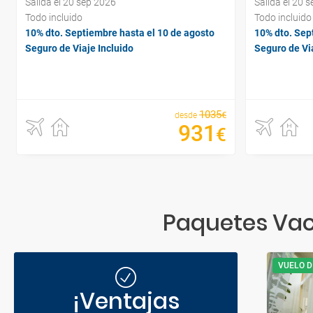
Salida el 20 sep 2026
Salida el 20 
Todo incluido
Todo incluido
10% dto. Septiembre hasta el 10 de agosto
10% dto. Sep
Seguro de Viaje Incluido
Seguro de Via
1035
€
desde
931
€
Paquetes Vac
VUELO D
¡Ventajas