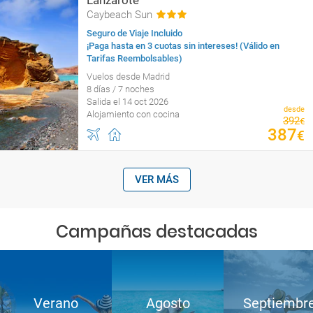
Lanzarote
Caybeach Sun
Seguro de Viaje Incluido
¡Paga hasta en 3 cuotas sin intereses! (Válido en
Tarifas Reembolsables)
Vuelos desde Madrid
8 días / 7 noches
Salida el 14 oct 2026
desde
Alojamiento con cocina
392
€
387
€
VER MÁS
Campañas destacadas
Verano
Agosto
Septiembr