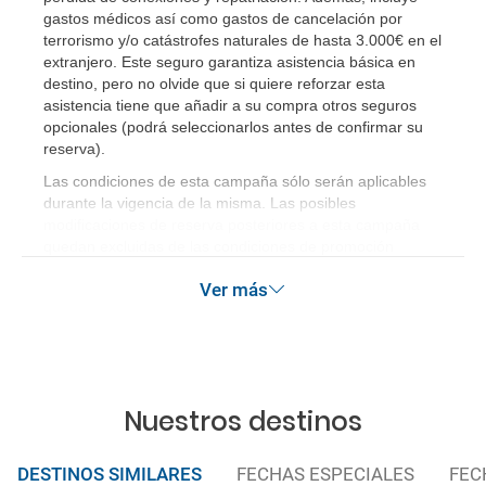
paquete vacacional en la página web?
gastos médicos así como gastos de cancelación por
terrorismo y/o catástrofes naturales de hasta 3.000€ en el
extranjero. Este seguro garantiza asistencia básica en
Al realizar la reserva, uno de los servicios ha
destino, pero no olvide que si quiere reforzar esta
quedado de pendiente de confirmación ¿Cómo
asistencia tiene que añadir a su compra otros seguros
sabré si se confirma el viaje?
opcionales (podrá seleccionarlos antes de confirmar su
reserva)
.
¿Cómo sé si hay plazas disponibles en el viaje que
Las condiciones de esta campaña sólo serán aplicables
quiero al hacer mi solicitud de reserva?
durante la vigencia de la misma. Las posibles
modificaciones de reserva posteriores a esta campaña
quedan excluidas de las condiciones de promoción
Si tengo los traslados incluidos, ¿dónde debo
anteriormente mencionadas.
dirigirme?
Ver más
¿Incluye algún seguro de viaje mi reserva?
¿Cuáles son las condiciones generales en las
Nuestros destinos
reservas de viajes?
¿Cuáles son los impuestos de entrada y salida del
DESTINOS SIMILARES
FECHAS ESPECIALES
FEC