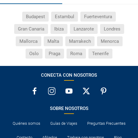
país si viajo a América?
Budapest
Estambul
Fuerteventura
¿Qué hago si el traslado contratado del aeropuerto
al hotel o viceversa no ha aparecido?
Gran Canaria
Ibiza
Lanzarote
Londres
¿Necesito visado para poder ir a ...?
Mallorca
Malta
Marrakech
Menorca
Oslo
Praga
Roma
Tenerife
¿Por qué me sale el precio de un niño igual que el
precio de un adulto?
CONECTA CON NOSOTROS
¿Cuántas veces debo imprimir el bono de los
traslados?
SOBRE NOSOTROS
Quiénes somos
Guías de Viajes
Preguntas Frecuentes
Contacto
Afiliados
Trabaja con nosotros
Blog