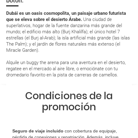
botón:
suplemento extra en el mismo aeropuerto.
En caso de tener que enviarte la documentación de un paquete
Dubái es un oasis cosmopolita, un paisaje urbano futurista
vacacional (Caribe, circuitos, tours...) te enviaremos la documentación
que se eleva sobre el desierto Árabe.
Una ciudad de
de tu reserva alrededor de 10 días antes de salida, la cual deberás
superlativos, hogar de la fuente danzarina más grande del
imprimir y llevar contigo en el viaje.
mundo; el edificio más alto (Burj Khalilfa); el único hotel 7
Esta documentación te será requerida en el mostrador de la compañía
estrellas (el Burj al-Arab); la isla artificial más grande (las islas
aérea a la hora de realizar el check-in el día de la salida.
The Palm); y el jardín de flores naturales más extenso (el
Miracle Garden).
MODIFICACIÓN ó CANCELACIÓN ¿Puedo anular o
Alquile un buggy the arena para una aventura en el desierto,
modificar una reserva del viaje? ¿Qué gastos puede
regatee en el mercado al aire libre, o emociónate con tu
dromedario favorito en la pista de carreras de camellos.
generar una anulación o modificación del viaje?
¿Qué caducidad debe tener mi pasaporte para ir
Condiciones de la
a...?
promoción
¿Con cuánta antelación tengo que estar en el
aeropuerto?
Seguro de viaje incluido
con cobertura de equipaje,
RESERVAR ¿Cómo puedo reservar un viaje de
pérdida de conexiones y repatriación. Además, incluye