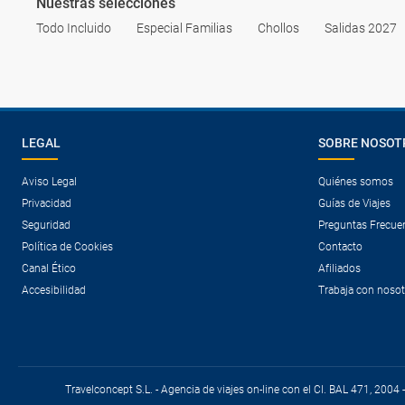
Nuestras selecciones
Todo Incluido
Especial Familias
Chollos
Salidas 2027
LEGAL
SOBRE NOSOT
Aviso Legal
Quiénes somos
Privacidad
Guías de Viajes
Seguridad
Preguntas Frecue
Política de Cookies
Contacto
Canal Ético
Afiliados
Accesibilidad
Trabaja con noso
Travelconcept S.L. - Agencia de viajes on-line con el CI. BAL 471, 2004