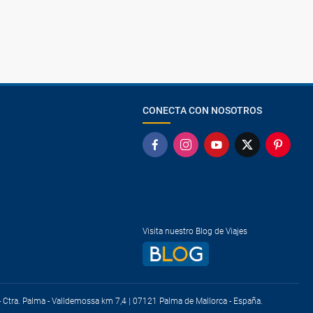
CONECTA CON NOSOTROS
Visita nuestro Blog de Viajes
) - Ctra. Palma - Valldemossa km 7,4 | 07121 Palma de Mallorca - España.