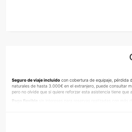
imprimir y llevar contigo en el viaje.
Esta documentación te será requerida en el mostrador de la compañ
check-in el día de la salida.
Seguro de viaje incluido
con cobertura de equipaje, pérdida d
naturales de hasta 3.000€ en el extranjero, puede consultar m
pero no olvide que si quiere reforzar esta asistencia tiene qu
Pago flexible
sin intereses para reservas realizadas con más d