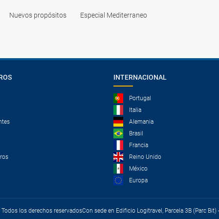
Nuevos propósitos
Especial Mediterraneo
ROS
INTERNACIONAL
Portugal
Italia
ntes
Alemania
Brasil
Francia
tros
Reino Unido
México
Europa
 - Todos los derechos reservados
Con sede en Edificio Logitravel, Parcela 3B (Parc Bit