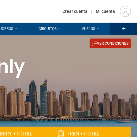
€
Origen
MADRID (MAD)
ES
EUR
Crear cuenta
|
Mi cuenta
UCEROS
CIRCUITOS
VUELOS
VER CONDICIONES
nly
ERRY + HOTEL
TREN + HOTEL