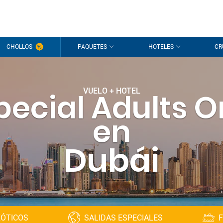
CHOLLOS
PAQUETES
HOTELES
CR
VUELO + HOTEL
pecial Adults O
en
Dubái
XÓTICOS
SALIDAS ESPECIALES
F