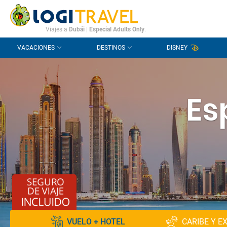
CONTACTO
PREGUNTAS FRECUENTES
Viajes a
Dubái
|
Especial Adults Only
.
VACACIONES
DESTINOS
DISNEY
Es
VUELO + HOTEL
CARIBE Y E