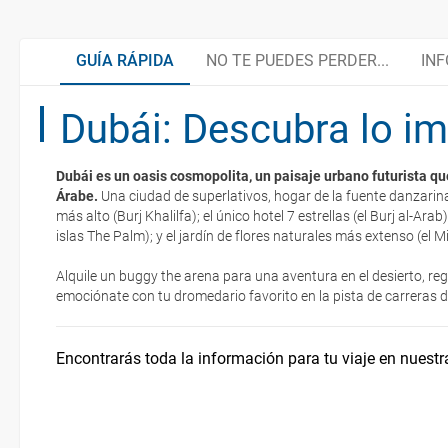
GUÍA RÁPIDA
NO TE PUEDES PERDER...
INF
Dubái: Descubra lo im
Centro Sheikh Mohammed
Organiza tu viaje
Dubái es un oasis cosmopolita, un paisaje urbano futurista qu
Jumeirah Beach
¿Cómo llegar?
Árabe.
Una ciudad de superlativos, hogar de la fuente danzarin
La documentación de tu reserva te será enviada por mail en el mo
más alto (Burj Khalilfa); el único hotel 7 estrellas (el Burj al-Arab)
esté realizado completamente.
islas The Palm); y el jardín de flores naturales más extenso (el M
Bauhaus
Documentación y Aduanas
Respecto a las tarjetas de embarque, casi todas las compañías aér
Alquile un buggy the arena para una aventura en el desierto, rega
electrónicos por lo que podrás obtenerlas directamente en los mos
emociónate con tu dromedario favorito en la pista de carreras d
realizando el check-in por su web.
Moda y vestimenta
Embajadas y Consulados
Eso sí, deberás estar atento si viajas con una compañía low cost,
Encontrarás toda la información para tu viaje en nuestr
exigen la presentación de la tarjeta de embarque (que deberás real
Moverse en Dubái
no te carguen un suplemento extra en el mismo aeropuerto.
En caso de tener que enviarte la documentación de un paquete vacaci
¿Dónde alojarse?
te enviaremos la documentación de tu reserva alrededor de 10 días