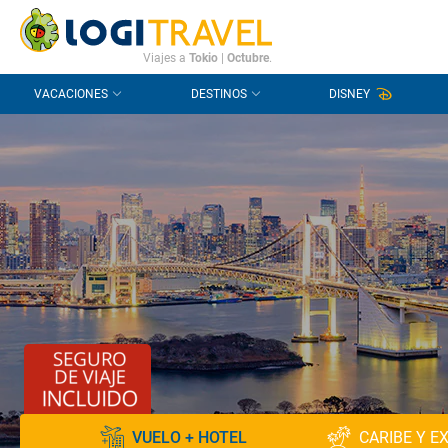
CONTACTO
PREGUNTAS FRECUENTES
Viajes a
Tokio
|
Octubre
.
VACACIONES
DESTINOS
DISNEY
VUELO + HOTEL
CARIBE Y E