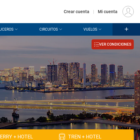
€
Origen
MADRID (MAD)
ES
EUR
Crear cuenta
|
Mi cuenta
UCEROS
CIRCUITOS
VUELOS
VER CONDICIONES
ERRY + HOTEL
TREN + HOTEL