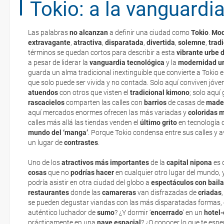
Tokio: a la vanguardi
Sushi
Organiza tu viaje
Las palabras
no alcanzan
a definir una ciudad como
Tokio
.
Mod
Soba
Documentación
extravagante
,
atractiva
,
disparatada
,
divertida
,
solemne
,
trad
La documentación de tu reserva te será enviada por mail en el mo
términos se quedan cortos para describir a esta
vibrante
urbe
d
esté realizado completamente.
a pesar de liderar la
vanguardia
tecnológica
y la
modernidad
u
guarda un alma tradicional inextinguible que convierte a Tokio 
Asakusa/Sumida/Oshiage
Moneda
Respecto a las tarjetas de embarque, casi todas las compañías aér
que solo puede ser vivida y no contada. Solo aquí conviven jóv
electrónicos por lo que podrás obtenerlas directamente en los mos
atuendos
con otros que visten el
tradicional
kimono
; solo aquí
realizando el check-in por su web.
rascacielos
comparten las calles con
barrios
de casas de
made
Roppongi
aquí mercados enormes ofrecen las más variadas y
coloridas
m
Eso sí, deberás estar atento si viajas con una compañía low cost,
calles más allá las tiendas venden el
último
grito
en tecnología o
exigen la presentación de la tarjeta de embarque (que deberás real
mundo del ‘manga’
. Porque Tokio condensa entre sus calles y a
no te carguen un suplemento extra en el mismo aeropuerto.
un lugar de
contrastes
.
En caso de tener que enviarte la documentación de un paquete vacaci
Uno de los
atractivos más importantes
de la
capital
nipona
es 
te enviaremos la documentación de tu reserva alrededor de 10 días
cosas
que no
podrías
hacer
en cualquier otro lugar del mundo, 
imprimir y llevar contigo en el viaje.
podría asistir en otra ciudad del globo a
espectáculos
con baila
restaurantes
donde las
camareras
van disfrazadas de
criadas
Esta documentación te será requerida en el mostrador de la compañ
se pueden degustar viandas con las más disparatadas formas, 
check-in el día de la salida.
auténtico luchador de
sumo
? ¿Y dormir ‘
encerrado
’ en un
hotel
prácticamente en una
nave espacial
? ¿O conocer lo que te espe