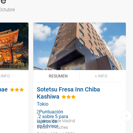
re
Octubre
 INFO
RESUMEN
+ INFO
mae
Sotetsu Fresa Inn Chiba
Kashiwa
Tokio
Vuelos desde Madrid
9 días / 7 noches