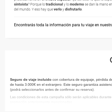
sintoísta
? Porque lo
tradicional
y lo
moderno
se dan la mano en
del mundo. Y eso hay que
verlo
y
disfrutarlo
.
Encontrarás toda la información para tu viaje en nuestr
Seguro de viaje incluido
con cobertura de equipaje, pérdida d
de hasta 3.000€ en el extranjero. Este seguro garantiza asistenc
(podrá seleccionarlos antes de confirmar su reserva)
.
Las condiciones de esta campaña sólo serán aplicables durante 
promoción anteriormente mencionadas.