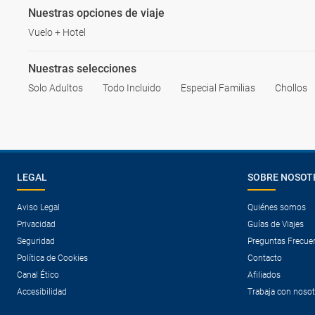
Nuestras opciones de viaje
Vuelo + Hotel
Nuestras selecciones
Solo Adultos
Todo Incluido
Especial Familias
Chollos
LEGAL
SOBRE NOSOT
Aviso Legal
Quiénes somos
Privacidad
Guías de Viajes
Seguridad
Preguntas Frecue
Política de Cookies
Contacto
Canal Ético
Afiliados
Accesibilidad
Trabaja con noso