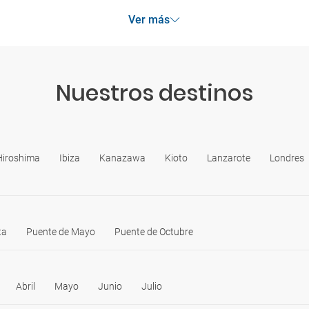
Ver más
Nuestros destinos
Hiroshima
Ibiza
Kanazawa
Kioto
Lanzarote
Londres
ta
Puente de Mayo
Puente de Octubre
Abril
Mayo
Junio
Julio