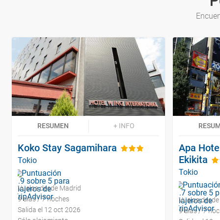
P
Encuen
RESUMEN
+ INFO
RESU
Koko Stay Sagamihara
Apa Hote
Ekikita
Tokio
Tokio
Vuelos desde Madrid
9 días / 7 noches
Vuelos desde
Salida el 12 oct 2026
9 días / 7 no