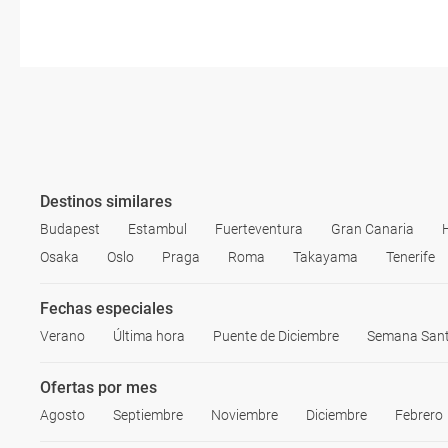
Destinos similares
Budapest
Estambul
Fuerteventura
Gran Canaria
Osaka
Oslo
Praga
Roma
Takayama
Tenerife
Fechas especiales
Verano
Última hora
Puente de Diciembre
Semana San
Ofertas por mes
Agosto
Septiembre
Noviembre
Diciembre
Febrero