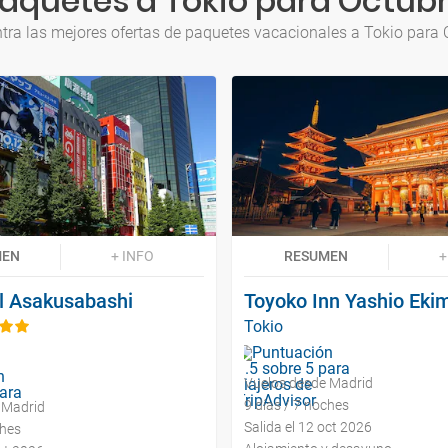
aquetes a Tokio para Octub
tra las mejores ofertas de paquetes vacacionales a Tokio para 
MEN
+ INFO
RESUMEN
+
l Asakusabashi
Toyoko Inn Yashio Eki
Tokio
Vuelos desde Madrid
9 días / 7 noches
 Madrid
Salida el 12 oct 2026
ches