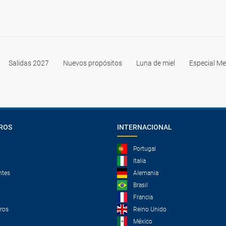
Salidas 2027
Nuevos propósitos
Luna de miel
Especial Me
ROS
INTERNACIONAL
Portugal
Italia
ntes
Alemania
Brasil
Francia
tros
Reino Unido
México