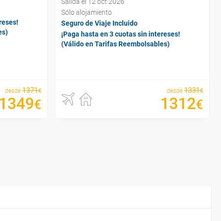
Salida el 12 oct 2026
Sólo alojamiento
reses!
Seguro de Viaje Incluido
es)
¡Paga hasta en 3 cuotas sin intereses!
(Válido en Tarifas Reembolsables)
1371
1331
€
€
desde
desde
1349
1312
€
€