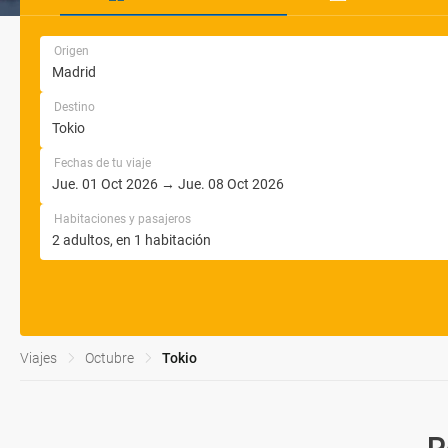
Origen
Destino
Fechas de tu viaje
Habitaciones y pasajeros
Viajes
Octubre
Tokio