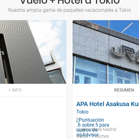
Vuelo + Hotel a Tokio
Nuestra amplia gama de paquetes vacacionales a Tokio
+ INFO
RESUMEN
APA Hotel Asakusa K
Tokio
Vuelos desde Madrid
9 días / 7 noches