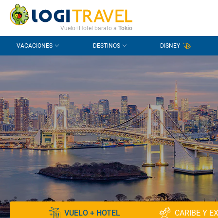
CONTACTO
PREGUNTAS FRECUENTES
Vuelo+Hotel barato a
Tokio
VACACIONES
DESTINOS
DISNEY
VUELO + HOTEL
CARIBE Y E