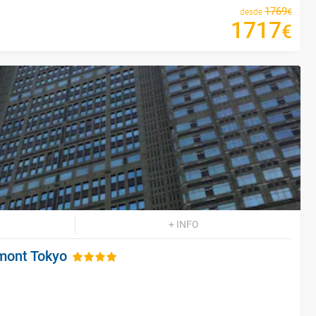
1769
€
desde
1717
€
+ INFO
mont Tokyo