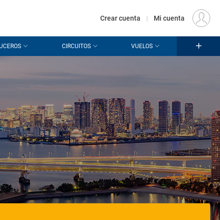
€
Origen
MADRID (MAD)
ES
EUR
Crear cuenta
|
Mi cuenta
UCEROS
CIRCUITOS
VUELOS