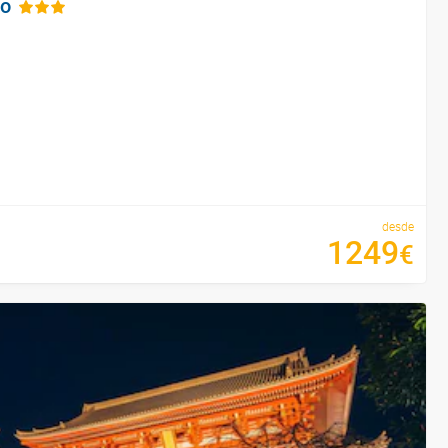
do
desde
1249
€