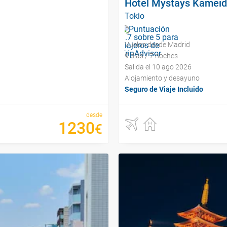
Hotel Mystays Kamei
Tokio
Vuelos desde Madrid
9 días / 7 noches
Salida el 10 ago 2026
Alojamiento y desayuno
Seguro de Viaje Incluido
desde
1230
€