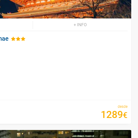
+ INFO
mae
desde
1289
€