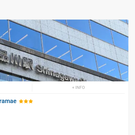
+ INFO
uramae