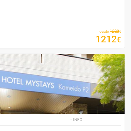
1228
€
desde
1212
€
+ INFO