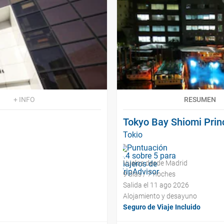
+ INFO
RESUMEN
Tokyo Bay Shiomi Prin
Tokio
Vuelos desde Madrid
9 días / 7 noches
Salida el 11 ago 2026
Alojamiento y desayuno
Seguro de Viaje Incluido