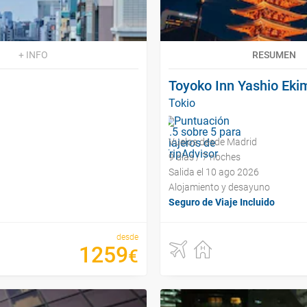
+ INFO
RESUMEN
Toyoko Inn Yashio Eki
Tokio
Vuelos desde Madrid
9 días / 7 noches
Salida el 10 ago 2026
Alojamiento y desayuno
Seguro de Viaje Incluido
desde
1259
€