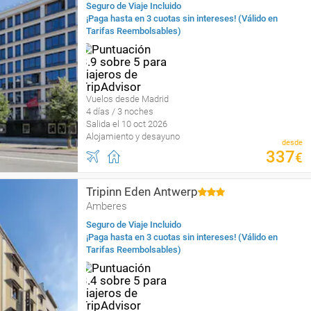
Seguro de Viaje Incluido
¡Paga hasta en 3 cuotas sin intereses! (Válido en
Tarifas Reembolsables)
Vuelos desde Madrid
4 días / 3 noches
Salida el 10 oct 2026
Alojamiento y desayuno
desde
337
€
Tripinn Eden Antwerp
Amberes
Seguro de Viaje Incluido
¡Paga hasta en 3 cuotas sin intereses! (Válido en
Tarifas Reembolsables)