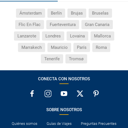
Ámsterdam
Berlín
Brujas
Bruselas
Flic En Flac
Fuerteventura
Gran Canaria
Lanzarote
Londres
Lovaina
Mallorca
Marrakech
Mauricio
París
Roma
Tenerife
Tromsø
CONECTA CON NOSOTROS
SOBRE NOSOTROS
Quiénes somos
Guías de Viajes
Preguntas Frecuentes