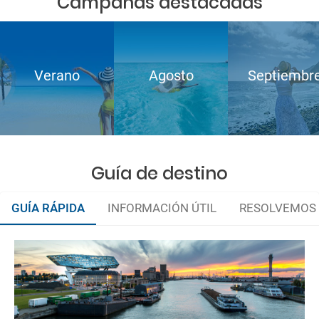
Campañas destacadas
Verano
Agosto
Septiembr
Guía de destino
GUÍA RÁPIDA
INFORMACIÓN ÚTIL
RESOLVEMOS 
Organiza tu viaje
Documentación y descuentos
La documentación de tu reserva te será enviada por mail en el
momento que el pago de la reserva esté realizado completamente.
Embajadas y Consulados
Respecto a las tarjetas de embarque, casi todas las compañías aéreas