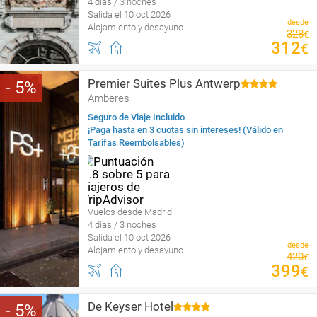
4 días / 3 noches
Salida el 10 oct 2026
desde
Alojamiento y desayuno
328
€
312
€
Premier Suites Plus Antwerp
5
Amberes
Seguro de Viaje Incluido
¡Paga hasta en 3 cuotas sin intereses! (Válido en
Tarifas Reembolsables)
Vuelos desde Madrid
4 días / 3 noches
Salida el 10 oct 2026
desde
Alojamiento y desayuno
420
€
399
€
De Keyser Hotel
5