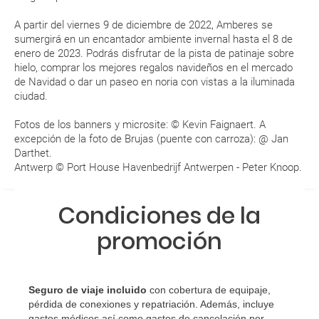
A partir del viernes 9 de diciembre de 2022, Amberes se
¿Con cuánta antelación tengo que estar en el
sumergirá en un encantador ambiente invernal hasta el 8 de
aeropuerto?
enero de 2023. Podrás disfrutar de la pista de patinaje sobre
hielo, comprar los mejores regalos navideños en el mercado
RESERVAR ¿Cómo puedo reservar un viaje de
de Navidad o dar un paseo en noria con vistas a la iluminada
ciudad.
paquete vacacional en la página web?
Fotos de los banners y microsite: © Kevin Faignaert. A
Al realizar la reserva, uno de los servicios ha
excepción de la foto de Brujas (puente con carroza): @ Jan
quedado de pendiente de confirmación ¿Cómo
Darthet.
sabré si se confirma el viaje?
Antwerp © Port House Havenbedrijf Antwerpen - Peter Knoop.
¿Cómo sé si hay plazas disponibles en el viaje que
Condiciones de la
quiero al hacer mi solicitud de reserva?
promoción
Si tengo los traslados incluidos, ¿dónde debo
dirigirme?
Seguro de viaje incluido
con cobertura de equipaje,
pérdida de conexiones y repatriación. Además, incluye
¿Incluye algún seguro de viaje mi reserva?
gastos médicos así como gastos de cancelación por