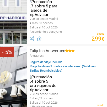
Vuelos desde Madrid
4 días / 3 noches
Salida el 10 oct 2026
Alojamiento y desayuno
desde
299
€
Tulip Inn Antwerpen
5
Amberes
Seguro de Viaje Incluido
¡Paga hasta en 3 cuotas sin intereses! (Válido en
Tarifas Reembolsables)
Vuelos desde Madrid
4 días / 3 noches
Salida el 10 oct 2026
desde
Sólo alojamiento