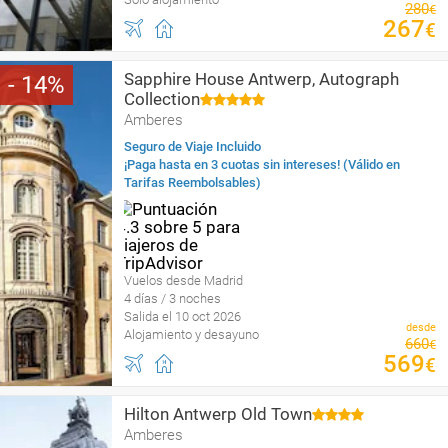
280
€
267
€
Sapphire House Antwerp, Autograph
14
Collection
Amberes
Seguro de Viaje Incluido
¡Paga hasta en 3 cuotas sin intereses! (Válido en
Tarifas Reembolsables)
Vuelos desde Madrid
4 días / 3 noches
Salida el 10 oct 2026
desde
Alojamiento y desayuno
660
€
569
€
Hilton Antwerp Old Town
Amberes