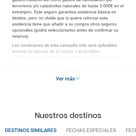
terrorismo y/o catástrofes naturales de hasta 3.000€ en el
¿Cuáles son las condiciones generales en las
extranjero. Este seguro garantiza asistencia básica en
reservas de viajes?
destino, pero no olvide que si quiere reforzar esta
asistencia tiene que añadir a su compra otros seguros
opcionales (podrá seleccionarlos antes de confirmar su
¿Cuáles son los impuestos de entrada y salida del
reserva)
.
país si viajo a América?
Las condiciones de esta campaña sólo será aplicables
durante la vigencia de la misma. Las posibles
¿Qué hago si el traslado contratado del aeropuerto
modificaciones de reserva posteriores a esta campaña
al hotel o viceversa no ha aparecido?
quedan excluidas de las condiciones de promoción
anteriormente mencionadas. Descuento no acumulable.
¿Necesito visado para poder ir a ...?
Ver más
¿Por qué me sale el precio de un niño igual que el
precio de un adulto?
¿Cuántas veces debo imprimir el bono de los
Nuestros destinos
traslados?
DESTINOS SIMILARES
FECHAS ESPECIALES
FEC