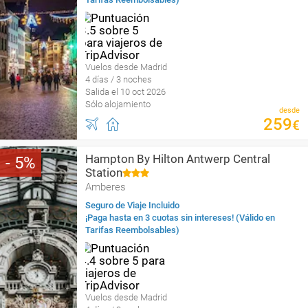
Vuelos desde Madrid
4 días / 3 noches
Salida el 10 oct 2026
Sólo alojamiento
desde
259
€
Hampton By Hilton Antwerp Central
5
Station
Amberes
Seguro de Viaje Incluido
¡Paga hasta en 3 cuotas sin intereses! (Válido en
Tarifas Reembolsables)
Vuelos desde Madrid