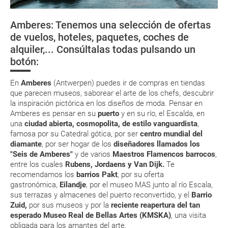
¿Cómo llegar?
tienen ya todos sus billetes electrónicos por lo que podrás obtenerlas
directamente en los mostradores de la aerolínea o realizando el check-
Amberes: Tenemos una selección de ofertas
in por su web.
¿Dónde alojarse?
de vuelos, hoteles, paquetes, coches de
Eso sí, deberás estar atento si viajas con una compañía low cost, debido
alquiler,... Consúltalas todas pulsando un
a que muchas de ellas exigen la presentación de la tarjeta de embarque
Moverse por Flandes
(que deberás realizar a través de su web) para que no te carguen un
botón:
suplemento extra en el mismo aeropuerto.
En caso de tener que enviarte la documentación de un paquete
En
Amberes
(Antwerpen) puedes ir de compras en tiendas
vacacional (Caribe, circuitos, tours...) te enviaremos la documentación
que parecen museos, saborear el arte de los chefs, descubrir
de tu reserva alrededor de 10 días antes de salida, la cual deberás
la inspiración pictórica en los diseños de moda. Pensar en
imprimir y llevar contigo en el viaje.
Amberes es pensar en su
puerto
y en su río, el Escalda, en
Esta documentación te será requerida en el mostrador de la compañía
una
ciudad abierta, cosmopolita, de estilo vanguardista
,
aérea a la hora de realizar el check-in el día de la salida.
famosa por su Catedral gótica, por ser
centro mundial del
diamante
, por ser hogar de los
diseñadores llamados los
"Seis de Amberes"
y de varios
Maestros Flamencos barrocos
,
MODIFICACIÓN ó CANCELACIÓN ¿Puedo anular o
entre los cuales
Rubens, Jordaens y Van Dijk.
Te
modificar una reserva del viaje? ¿Qué gastos puede
recomendamos los
barrios Pakt
, por su oferta
gastronómica,
Eilandje
, por el museo MAS junto al río Escala,
generar una anulación o modificación del viaje?
sus terrazas y almacenes del puerto reconvertido, y el
Barrio
Zuid,
por sus museos y por la
reciente reapertura del tan
¿Qué caducidad debe tener mi pasaporte para ir
esperado Museo Real de Bellas Artes (KMSKA)
, una visita
a...?
obligada para los amantes del arte.