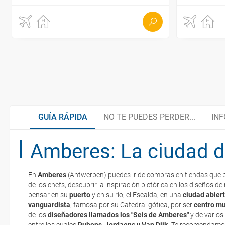
GUÍA RÁPIDA
NO TE PUEDES PERDER...
INF
Amberes: La ciudad d
Maestros Flamencos
Organiza tu viaje
En
Amberes
(Antwerpen) puedes ir de compras en tiendas que 
Gastronomía y productos típicos
Documentación y descuentos
de los chefs, descubrir la inspiración pictórica en los diseños 
La documentación de tu reserva te será enviada por mail en el mo
pensar en su
puerto
y en su río, el Escalda, en una
ciudad abiert
esté realizado completamente.
vanguardista
, famosa por su Catedral gótica, por ser
centro mu
de los
Tradición cervecera
Embajadas y Consulados
diseñadores llamados los "Seis de Amberes"
y de varios
Respecto a las tarjetas de embarque, casi todas las compañías aér