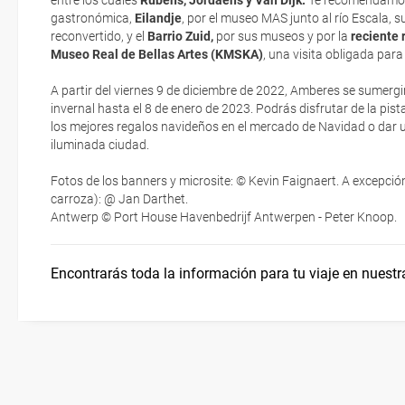
entre los cuales
Rubens, Jordaens y Van Dijk.
Te recomendamo
electrónicos por lo que podrás obtenerlas directamente en los mos
gastronómica,
Eilandje
, por el museo MAS junto al río Escala, 
realizando el check-in por su web.
reconvertido, y el
Barrio Zuid,
por sus museos y por la
reciente 
Cicloturismo
¿Cómo llegar?
Museo Real de Bellas Artes (KMSKA)
, una visita obligada para
Eso sí, deberás estar atento si viajas con una compañía low cost,
exigen la presentación de la tarjeta de embarque (que deberás real
A partir del viernes 9 de diciembre de 2022, Amberes se sumer
¿Dónde alojarse?
no te carguen un suplemento extra en el mismo aeropuerto.
invernal hasta el 8 de enero de 2023. Podrás disfrutar de la pist
los mejores regalos navideños en el mercado de Navidad o dar u
En caso de tener que enviarte la documentación de un paquete vacaci
iluminada ciudad.
Moverse por Flandes
te enviaremos la documentación de tu reserva alrededor de 10 días
imprimir y llevar contigo en el viaje.
Fotos de los banners y microsite: © Kevin Faignaert. A excepción
carroza): @ Jan Darthet.
Esta documentación te será requerida en el mostrador de la compañ
Antwerp © Port House Havenbedrijf Antwerpen - Peter Knoop.
check-in el día de la salida.
Encontrarás toda la información para tu viaje en nuestr