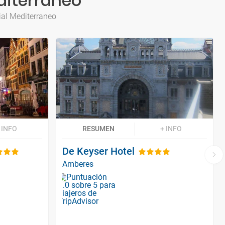
diterraneo
ial Mediterraneo
 INFO
RESUMEN
+ INFO
De Keyser Hotel
Amberes