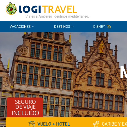
CONTACTO
PREGUNTAS FRECUENTES
Viajes a
Amberes
|
destinos mediterraneo
.
VACACIONES
DESTINOS
DISNEY
VUELO + HOTEL
CARIBE Y E