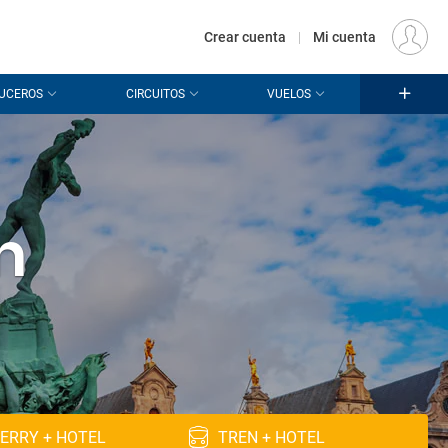
€
Origen
MADRID (MAD)
ES
EUR
Crear cuenta
|
Mi cuenta
UCEROS
CIRCUITOS
VUELOS
n
ERRY + HOTEL
TREN + HOTEL