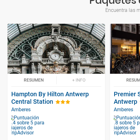
Paquetes 
Encuentra las m
RESUMEN
+ INFO
RESU
Hampton By Hilton Antwerp
Premier S
Central Station
Antwerp
Amberes
Amberes