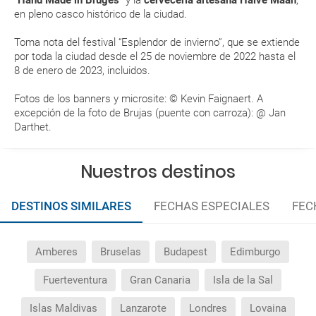
en pleno casco histórico de la ciudad.
paquete vacacional en la página web?
Toma nota del festival “Esplendor de invierno”, que se extiende
Al realizar la reserva, uno de los servicios ha
por toda la ciudad desde el 25 de noviembre de 2022 hasta el
quedado de pendiente de confirmación ¿Cómo
8 de enero de 2023, incluidos.
sabré si se confirma el viaje?
Fotos de los banners y microsite: © Kevin Faignaert. A
excepción de la foto de Brujas (puente con carroza): @ Jan
¿Cómo sé si hay plazas disponibles en el viaje que
Darthet.
quiero al hacer mi solicitud de reserva?
Nuestros destinos
Si tengo los traslados incluidos, ¿dónde debo
dirigirme?
DESTINOS SIMILARES
FECHAS ESPECIALES
FEC
¿Incluye algún seguro de viaje mi reserva?
Amberes
Bruselas
Budapest
Edimburgo
¿Cuáles son las condiciones generales en las
reservas de viajes?
Fuerteventura
Gran Canaria
Isla de la Sal
¿Cuáles son los impuestos de entrada y salida del
Islas Maldivas
Lanzarote
Londres
Lovaina