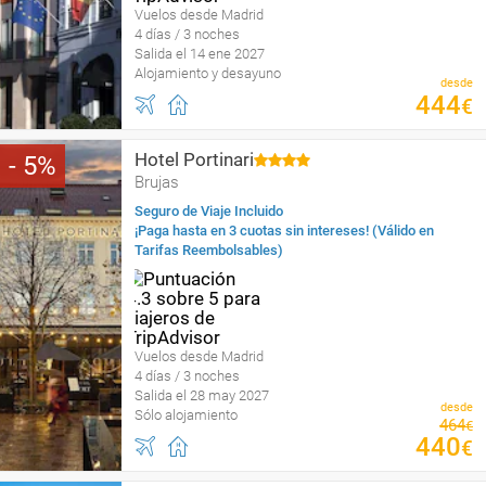
Vuelos desde Madrid
4 días / 3 noches
Salida el 14 ene 2027
Alojamiento y desayuno
desde
444
€
Hotel Portinari
5
Brujas
Seguro de Viaje Incluido
¡Paga hasta en 3 cuotas sin intereses! (Válido en
Tarifas Reembolsables)
Vuelos desde Madrid
4 días / 3 noches
Salida el 28 may 2027
desde
Sólo alojamiento
464
€
440
€