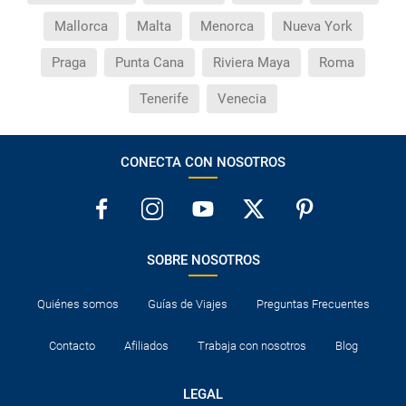
país si viajo a América?
Mallorca
Malta
Menorca
Nueva York
¿Qué hago si el traslado contratado del aeropuerto
Praga
Punta Cana
Riviera Maya
Roma
al hotel o viceversa no ha aparecido?
Tenerife
Venecia
¿Necesito visado para poder ir a ...?
CONECTA CON NOSOTROS
¿Por qué me sale el precio de un niño igual que el
precio de un adulto?
¿Cuántas veces debo imprimir el bono de los
traslados?
SOBRE NOSOTROS
Quiénes somos
Guías de Viajes
Preguntas Frecuentes
Contacto
Afiliados
Trabaja con nosotros
Blog
LEGAL