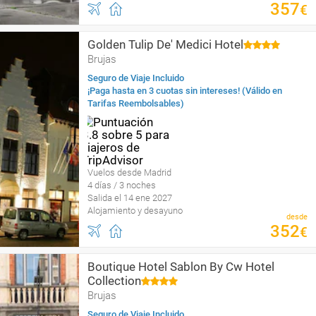
357
€
Golden Tulip De' Medici Hotel
Brujas
Seguro de Viaje Incluido
¡Paga hasta en 3 cuotas sin intereses! (Válido en
Tarifas Reembolsables)
Vuelos desde Madrid
4 días / 3 noches
Salida el 14 ene 2027
Alojamiento y desayuno
desde
352
€
Boutique Hotel Sablon By Cw Hotel
Collection
Brujas
Seguro de Viaje Incluido