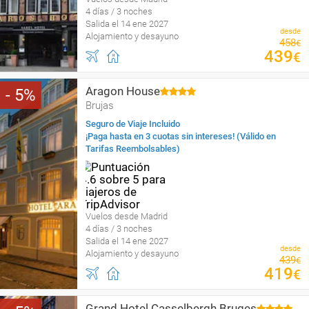
4 días / 3 noches
Salida el 14 ene 2027
desde
Alojamiento y desayuno
458
€
439
€
Aragon House
5
Brujas
Seguro de Viaje Incluido
¡Paga hasta en 3 cuotas sin intereses! (Válido en
Tarifas Reembolsables)
Vuelos desde Madrid
4 días / 3 noches
Salida el 14 ene 2027
desde
Alojamiento y desayuno
439
€
419
€
Grand Hotel Casselbergh Bruges