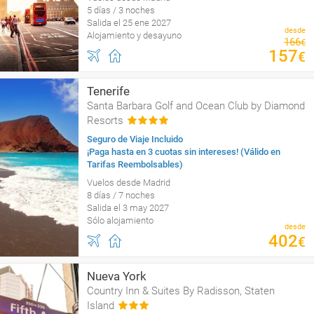
5 días / 3 noches
Salida el 25 ene 2027
desde
Alojamiento y desayuno
166
€
157
€
Tenerife
Santa Barbara Golf and Ocean Club by Diamond
Resorts
Seguro de Viaje Incluido
¡Paga hasta en 3 cuotas sin intereses! (Válido en
Tarifas Reembolsables)
Vuelos desde Madrid
8 días / 7 noches
Salida el 3 may 2027
Sólo alojamiento
desde
402
€
Nueva York
Country Inn & Suites By Radisson, Staten
Island