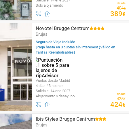
Salida el 14 ene 2027
desde
Sólo alojamiento
404
€
389
€
Novotel Brugge Centrum
Brujas
Seguro de Viaje Incluido
¡Paga hasta en 3 cuotas sin intereses! (Válido en
Tarifas Reembolsables)
Vuelos desde Madrid
4 días / 3 noches
Salida el 14 ene 2027
desde
Alojamiento y desayuno
425
€
424
€
Ibis Styles Brugge Centrum
Brujas