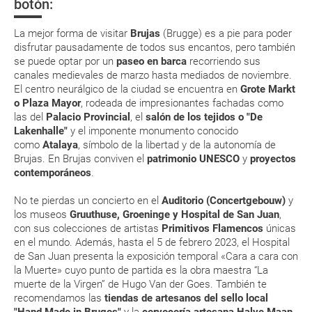
botón:
suplemento extra en el mismo aeropuerto.
En caso de tener que enviarte la documentación de un paquete
La mejor forma de visitar
Brujas
(Brugge) es a pie para poder
vacacional (Caribe, circuitos, tours...) te enviaremos la documentación
disfrutar pausadamente de todos sus encantos, pero también
de tu reserva alrededor de 10 días antes de salida, la cual deberás
se puede optar por un
paseo en barca
recorriendo sus
imprimir y llevar contigo en el viaje.
canales medievales de marzo hasta mediados de noviembre.
Esta documentación te será requerida en el mostrador de la compañía
El centro neurálgico de la ciudad se encuentra en
Grote Markt
aérea a la hora de realizar el check-in el día de la salida.
o Plaza Mayor
, rodeada de impresionantes fachadas como
las del
Palacio Provincial
, el
salón de los tejidos
o "De
Lakenhalle"
y el imponente monumento conocido
MODIFICACIÓN ó CANCELACIÓN ¿Puedo anular o
como
Atalaya
, símbolo de la libertad y de la autonomía de
modificar una reserva del viaje? ¿Qué gastos puede
Brujas. En Brujas conviven el
patrimonio UNESCO
y
proyectos
contemporáneos
.
generar una anulación o modificación del viaje?
No te pierdas un concierto en el
Auditorio (Concertgebouw)
y
¿Qué caducidad debe tener mi pasaporte para ir
los museos
Gruuthuse, Groeninge y Hospital de San Juan
,
a...?
con sus colecciones de artistas
Primitivos Flamencos
únicas
en el mundo. Además, hasta el 5 de febrero 2023, el Hospital
de San Juan presenta la exposición temporal «Cara a cara con
¿Con cuánta antelación tengo que estar en el
la Muerte» cuyo punto de partida es la obra maestra “La
aeropuerto?
muerte de la Virgen” de Hugo Van der Goes. También te
recomendamos las
tiendas de artesanos del sello local
RESERVAR ¿Cómo puedo reservar un viaje de
"Hand Made in Bruges"
y la
cervecería artesana Halve Maan
,