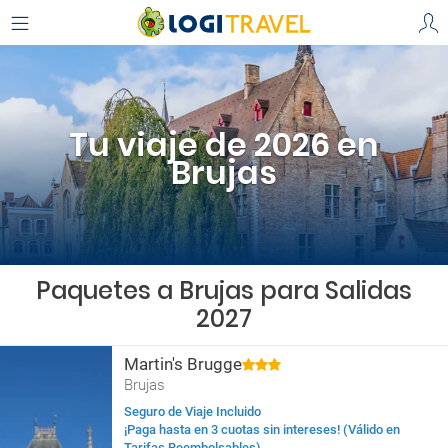
Tu viaje de 2026 en
Brujas
Paquetes a Brujas para Salidas
2027
Martin's Brugge
Brujas
Seguro de Viaje Incluido
¡Paga hasta en 3 cuotas sin intereses! (Válido en
Tarifas Reembolsables)