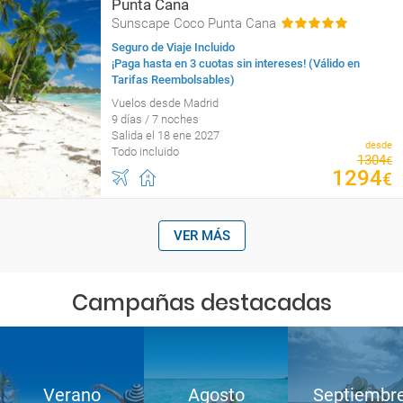
Punta Cana
Sunscape Coco Punta Cana
Seguro de Viaje Incluido
¡Paga hasta en 3 cuotas sin intereses! (Válido en
Tarifas Reembolsables)
Vuelos desde Madrid
9 días / 7 noches
Salida el 18 ene 2027
desde
Todo incluido
1304
€
1294
€
VER MÁS
Campañas destacadas
Verano
Agosto
Septiembr