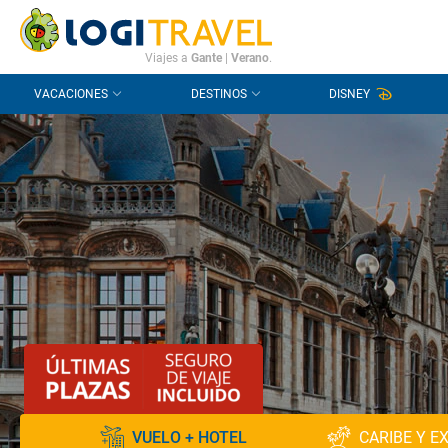
CONTACTO
PREGUNTAS FRECUENTES
Viajes a
Gante
|
Verano
.
VACACIONES
DESTINOS
DISNEY
VUELO + HOTEL
CARIBE Y E