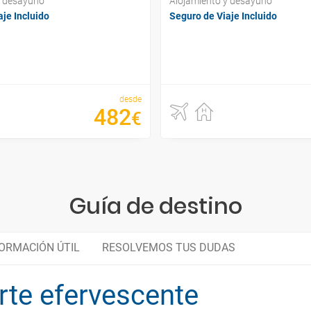
y desayuno
Alojamiento y desayuno
je Incluido
Seguro de Viaje Incluido
desde
482
€
Guía de destino
ORMACIÓN ÚTIL
RESOLVEMOS TUS DUDAS
rte efervescente
Maestros Flamencos
Organiza tu viaje