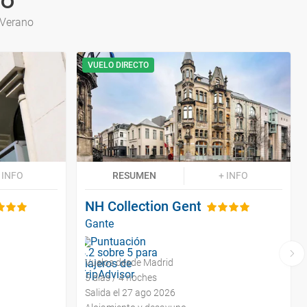
no
 Verano
VUELO DIRECTO
 INFO
RESUMEN
+ INFO
NH Collection Gent
Gante
Vuelos desde Madrid
5 días / 4 noches
Salida el 27 ago 2026