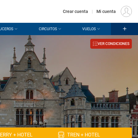
€
Origen
MADRID (MAD)
ES
EUR
Crear cuenta
|
Mi cuenta
UCEROS
CIRCUITOS
VUELOS
VER CONDICIONES
ERRY + HOTEL
TREN + HOTEL