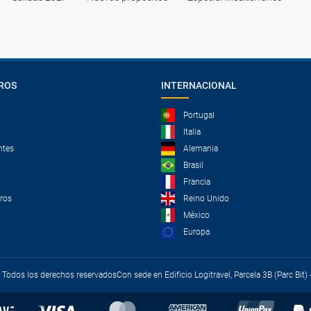
ROS
INTERNACIONAL
Portugal
Italia
ntes
Alemania
Brasil
Francia
tros
Reino Unido
México
Europa
 - Todos los derechos reservados
Con sede en Edificio Logitravel, Parcela 3B (Parc Bit