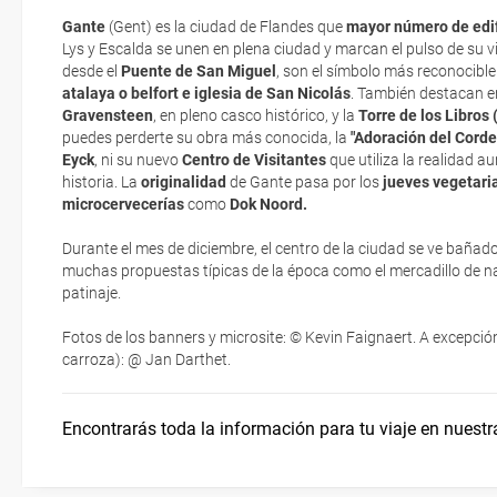
Gante
(Gent) es la ciudad de Flandes que
mayor número de edif
Gastronomía y productos típicos
Documentación y descuentos
Lys y Escalda se unen en plena ciudad y marcan el pulso de su v
La documentación de tu reserva te será enviada por mail en el mo
desde el
Puente de San Miguel
, son el símbolo más reconocible 
esté realizado completamente.
atalaya o belfort e iglesia de San Nicolás
. También destacan en
Gravensteen
Tradición cervecera
Embajadas y Consulados
, en pleno casco histórico, y la
Torre de los Libros
Respecto a las tarjetas de embarque, casi todas las compañías aér
puedes perderte su obra más conocida, la
"Adoración del Corde
electrónicos por lo que podrás obtenerlas directamente en los mos
Eyck
, ni su nuevo
Centro de Visitantes
que utiliza la realidad 
realizando el check-in por su web.
historia. La
originalidad
de Gante pasa por los
jueves vegetaria
Cicloturismo
¿Cómo llegar?
microcervecerías
como
Dok Noord.
Eso sí, deberás estar atento si viajas con una compañía low cost,
exigen la presentación de la tarjeta de embarque (que deberás real
Durante el mes de diciembre, el centro de la ciudad se ve bañad
¿Dónde alojarse?
no te carguen un suplemento extra en el mismo aeropuerto.
muchas propuestas típicas de la época como el mercadillo de nav
patinaje.
En caso de tener que enviarte la documentación de un paquete vacaci
Moverse por Flandes
te enviaremos la documentación de tu reserva alrededor de 10 días
Fotos de los banners y microsite: © Kevin Faignaert. A excepción
imprimir y llevar contigo en el viaje.
carroza): @ Jan Darthet.
Esta documentación te será requerida en el mostrador de la compañ
check-in el día de la salida.
Encontrarás toda la información para tu viaje en nuestr