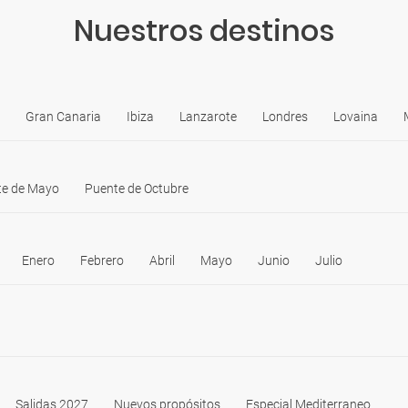
Nuestros destinos
Gran Canaria
Ibiza
Lanzarote
Londres
Lovaina
te de Mayo
Puente de Octubre
Enero
Febrero
Abril
Mayo
Junio
Julio
Salidas 2027
Nuevos propósitos
Especial Mediterraneo