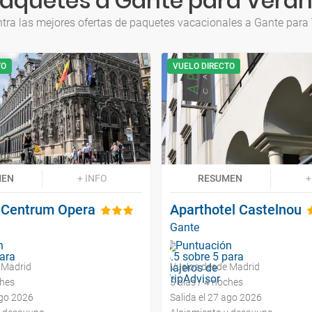
aquetes a Gante para Vera
tra las mejores ofertas de paquetes vacacionales a Gante para
TO
VUELO DIRECTO
MEN
+ INFO
RESUMEN
+
t Centrum Opera
Aparthotel Castelnou
Gante
 Madrid
Vuelos desde Madrid
ches
5 días / 4 noches
ago 2026
Salida el 27 ago 2026