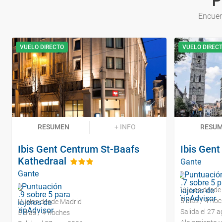
P
Encuen
VUELO DIRECTO
VUELO DIREC
RESUMEN
+ INFO
RESU
Ibis Gent Centrum St-Baafs
Ibis Gen
Kathedraal
Gante
Gante
Vuelos desde
5 días / 4 no
Vuelos desde Madrid
Salida el 27 
5 días / 4 noches