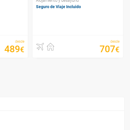
Alojamiento y desayuno
Seguro de Viaje Incluido
desde
desde
489
707
€
€
¿Por
¿Cu