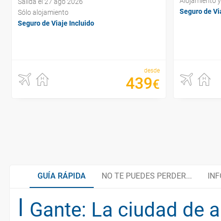
Alojamiento 
Salida el 27 ago 2026
Seguro de Via
Sólo alojamiento
Seguro de Viaje Incluido
desde
439
€
GUÍA RÁPIDA
NO TE PUEDES PERDER...
INF
Gante: La ciudad de a
Maestros Flamencos
Organiza tu viaje