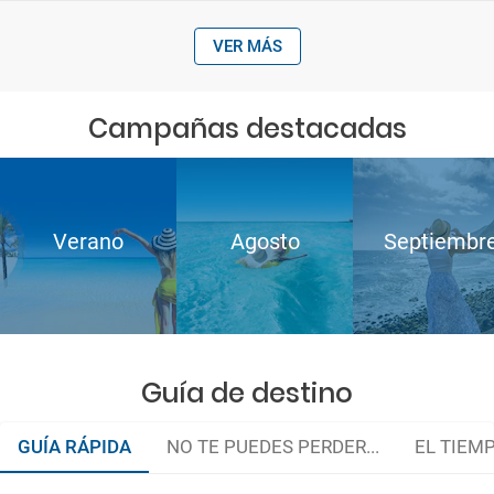
VER MÁS
Campañas destacadas
Verano
Agosto
Septiembr
Guía de destino
GUÍA RÁPIDA
NO TE PUEDES PERDER...
EL TIEM