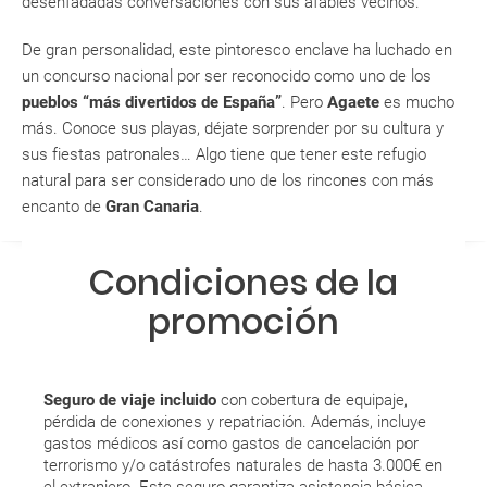
desenfadadas conversaciones con sus afables vecinos.
modificar una reserva del viaje? ¿Qué gastos puede
14.7 °C
14.9 °C
15.4 °C
15.7 °C
generar una anulación o modificación del viaje?
De gran personalidad, este pintoresco enclave ha luchado en
un concurso nacional por ser reconocido como uno de los
¿Qué caducidad debe tener mi pasaporte para ir
pueblos “más divertidos de España”
. Pero
Agaete
es mucho
a...?
más. Conoce sus playas, déjate sorprender por su cultura y
sus fiestas patronales… Algo tiene que tener este refugio
¿Con cuánta antelación tengo que estar en el
natural para ser considerado uno de los rincones con más
aeropuerto?
encanto de
Gran Canaria
.
RESERVAR ¿Cómo puedo reservar un viaje de
Condiciones de la
paquete vacacional en la página web?
promoción
Al realizar la reserva, uno de los servicios ha
quedado de pendiente de confirmación ¿Cómo
sabré si se confirma el viaje?
Seguro de viaje incluido
con cobertura de equipaje,
pérdida de conexiones y repatriación. Además, incluye
¿Cómo sé si hay plazas disponibles en el viaje que
gastos médicos así como gastos de cancelación por
quiero al hacer mi solicitud de reserva?
terrorismo y/o catástrofes naturales de hasta 3.000€ en
el extranjero. Este seguro garantiza asistencia básica