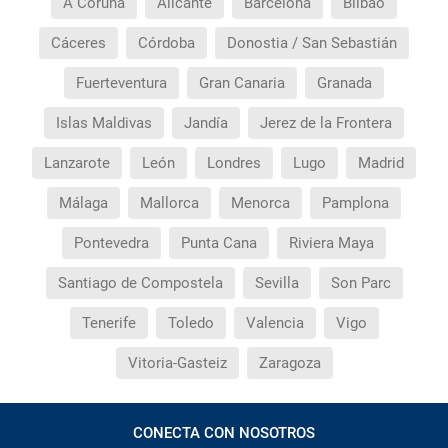
A Coruña
Alicante
Barcelona
Bilbao
¿Cuántas veces debo imprimir el bono de los
Cáceres
Córdoba
Donostia / San Sebastián
traslados?
Fuerteventura
Gran Canaria
Granada
Islas Maldivas
Jandía
Jerez de la Frontera
Lanzarote
León
Londres
Lugo
Madrid
Málaga
Mallorca
Menorca
Pamplona
Pontevedra
Punta Cana
Riviera Maya
Santiago de Compostela
Sevilla
Son Parc
Tenerife
Toledo
Valencia
Vigo
Vitoria-Gasteiz
Zaragoza
CONECTA CON NOSOTROS