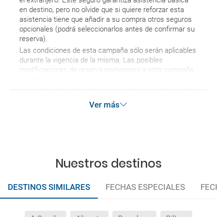
en destino, pero no olvide que si quiere reforzar esta
Si tengo los traslados incluidos, ¿dónde debo
asistencia tiene que añadir a su compra otros seguros
dirigirme?
opcionales (podrá seleccionarlos antes de confirmar su
reserva).
¿Incluye algún seguro de viaje mi reserva?
Las condiciones de esta campaña sólo serán aplicables
durante la vigencia de la misma. Las posibles
¿Cuáles son las condiciones generales en las
modificaciones de reserva posteriores a esta campaña
quedan excluidas de las condiciones de promoción
reservas de viajes?
anteriormente mencionadas. Descuento no acumulable.
Ver más
¿Cuáles son los impuestos de entrada y salida del
país si viajo a América?
¿Qué hago si el traslado contratado del aeropuerto
al hotel o viceversa no ha aparecido?
Nuestros destinos
¿Necesito visado para poder ir a ...?
DESTINOS SIMILARES
FECHAS ESPECIALES
FEC
¿Por qué me sale el precio de un niño igual que el
precio de un adulto?