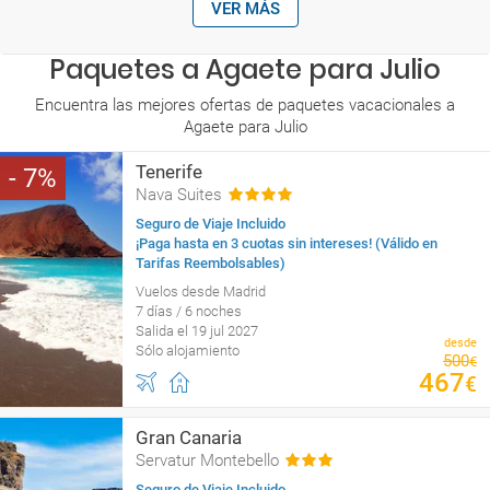
VER MÁS
Paquetes a Agaete para Julio
Encuentra las mejores ofertas de paquetes vacacionales a
Agaete para Julio
Tenerife
7
Nava Suites
Seguro de Viaje Incluido
¡Paga hasta en 3 cuotas sin intereses! (Válido en
Tarifas Reembolsables)
Vuelos desde Madrid
7 días / 6 noches
Salida el 19 jul 2027
desde
Sólo alojamiento
500
€
467
€
Gran Canaria
Servatur Montebello
Seguro de Viaje Incluido