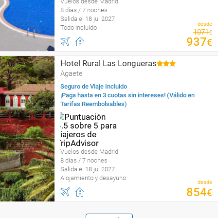
Vuelos desde Madrid
8 días / 7 noches
Salida el 18 jul 2027
desde
Todo incluido
1071
€
937
€
Hotel Rural Las Longueras
Agaete
Seguro de Viaje Incluido
¡Paga hasta en 3 cuotas sin intereses! (Válido en
Tarifas Reembolsables)
Vuelos desde Madrid
8 días / 7 noches
Salida el 18 jul 2027
Alojamiento y desayuno
desde
854
€