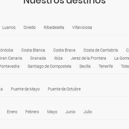
Nuestros destinos
Luanco
Oviedo
Ribadesella
Villaviciosa
órdoba
Costa Blanca
Costa Brava
Costa de Cantabria
C
Gran Canaria
Granada
Ibiza
Jerez de la Frontera
La Gom
Pontevedra
Santiago de Compostela
Sevilla
Tenerife
Tole
ta
Puente de Mayo
Puente de Octubre
Enero
Febrero
Mayo
Junio
Julio