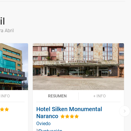
il
a Abril
 INFO
RESUMEN
+ INFO
Hotel Silken Monumental
Naranco
Oviedo