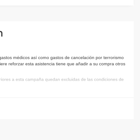
n
 gastos médicos así como gastos de cancelación por terrorismo
iere reforzar esta asistencia tiene que añadir a su compra otros
eriores a esta campaña quedan excluidas de las condiciones de