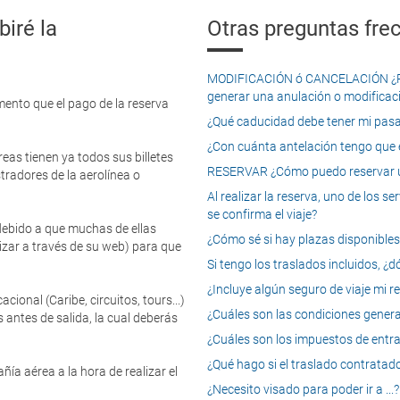
iré la
Otras preguntas frec
MODIFICACIÓN ó CANCELACIÓN ¿Pued
generar una anulación o modificaci
mento que el pago de la reserva
¿Qué caducidad debe tener mi pasapo
¿Con cuánta antelación tengo que e
eas tienen ya todos sus billetes
RESERVAR ¿Cómo puedo reservar un
tradores de la aerolínea o
Al realizar la reserva, uno de los 
se confirma el viaje?
 debido a que muchas de ellas
¿Cómo sé si hay plazas disponibles e
izar a través de su web) para que
Si tengo los traslados incluidos, ¿
¿Incluye algún seguro de viaje mi r
onal (Caribe, circuitos, tours...)
¿Cuáles son las condiciones general
 antes de salida, la cual deberás
¿Cuáles son los impuestos de entrad
¿Qué hago si el traslado contratado
ía aérea a la hora de realizar el
¿Necesito visado para poder ir a ...?