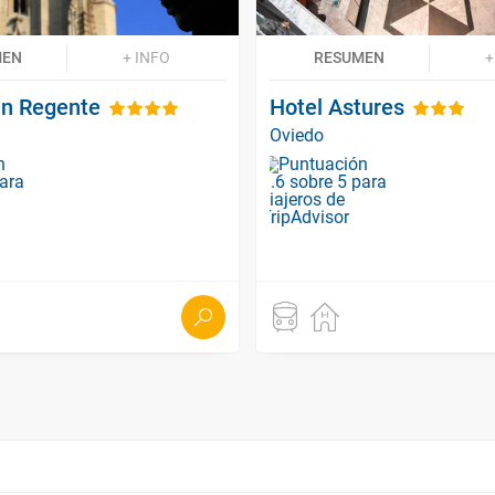
MEN
+ INFO
RESUMEN
+
an Regente
Hotel Astures
Oviedo