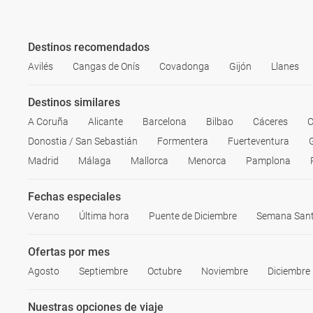
Destinos recomendados
Avilés
Cangas de Onís
Covadonga
Gijón
Llanes
Destinos similares
A Coruña
Alicante
Barcelona
Bilbao
Cáceres
C
Donostia / San Sebastián
Formentera
Fuerteventura
Madrid
Málaga
Mallorca
Menorca
Pamplona
Fechas especiales
Verano
Última hora
Puente de Diciembre
Semana San
Ofertas por mes
Agosto
Septiembre
Octubre
Noviembre
Diciembre
Nuestras opciones de viaje