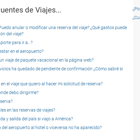
uentes de Viajes...
¿Por
¿Cu
o anular o modificar una reserva del viaje? ¿Qué gastos puede
ón del viaje?
rte para ir a...?
star en el aeropuerto?
 viaje de paquete vacacional en la página web?
servicios ha quedado de pendiente de confirmación ¿Cómo sabré si
n el viaje que quiero al hacer mi solicitud de reserva?
dónde debo dirigirme?
eserva?
es en las reservas de viajes?
a y salida del país si viajo a América?
 del aeropuerto al hotel o viceversa no ha aparecido?