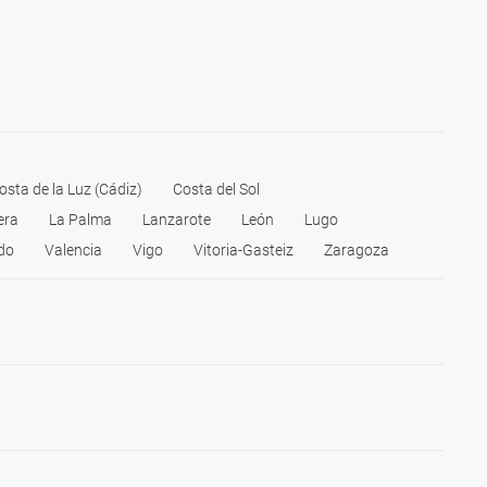
osta de la Luz (Cádiz)
Costa del Sol
era
La Palma
Lanzarote
León
Lugo
do
Valencia
Vigo
Vitoria-Gasteiz
Zaragoza