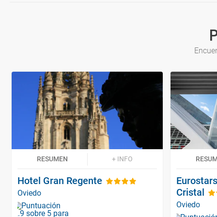
P
Encuen
RESUMEN
+ INFO
RESU
Hotel Gran Regente
Eurostars
Cristal
Oviedo
Oviedo