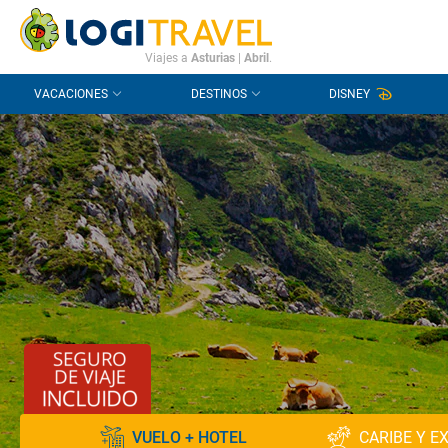
CONTACTO
PREGUNTAS FRECUENTES
Viajes a
Asturias
|
Abril
.
VACACIONES
DESTINOS
DISNEY
VUELO + HOTEL
CARIBE Y E