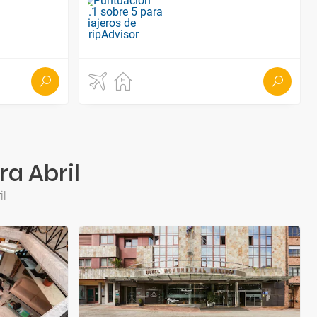
ra Abril
il