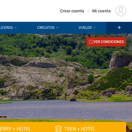
€
Origen
MADRID (MAD)
ES
EUR
Crear cuenta
|
Mi cuenta
UCEROS
CIRCUITOS
VUELOS
VER CONDICIONES
ERRY + HOTEL
TREN + HOTEL