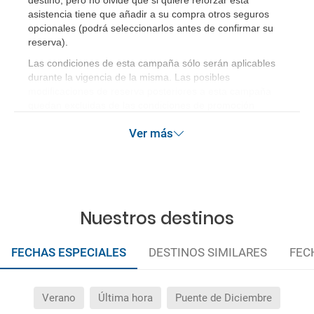
destino, pero no olvide que si quiere reforzar esta
asistencia tiene que añadir a su compra otros seguros
opcionales (podrá seleccionarlos antes de confirmar su
reserva)
.
Las condiciones de esta campaña sólo serán aplicables
durante la vigencia de la misma. Las posibles
modificaciones de reserva posteriores a esta campaña
quedan excluidas de las condiciones de promoción
anteriormente mencionadas. Descuento no acumulable.
Ver más
Nuestros destinos
FECHAS ESPECIALES
DESTINOS SIMILARES
FEC
Verano
Última hora
Puente de Diciembre