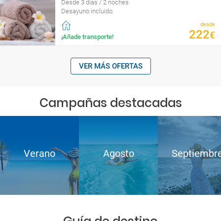
Desde 3 días / 2 noches
Desayuno incluido
desde
222
€
¡Añade transporte!
VER MÁS OFERTAS
Campañas destacadas
Verano
Agosto
Septiembr