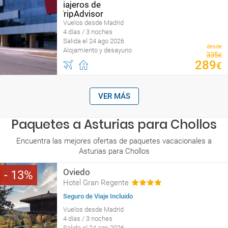
Vuelos desde Madrid
4 días / 3 noches
Salida el 24 ago 2026
desde
Alojamiento y desayuno
335
€
289
€
VER MÁS
Paquetes a Asturias para Chollos
Encuentra las mejores ofertas de paquetes vacacionales a
Asturias para Chollos
Oviedo
13
Hotel Gran Regente
Seguro de Viaje Incluido
Vuelos desde Madrid
4 días / 3 noches
Salida el 24 ago 2026