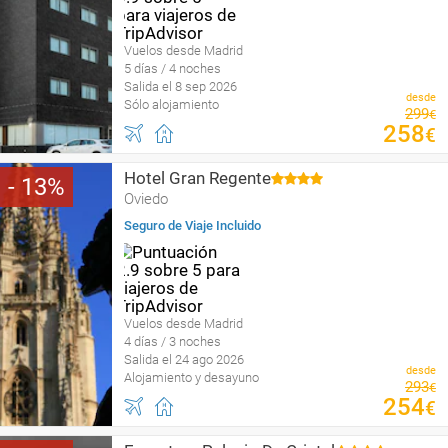
Vuelos desde Madrid
5 días / 4 noches
Salida el 8 sep 2026
desde
Sólo alojamiento
299
€
258
€
Hotel Gran Regente
13
Oviedo
Seguro de Viaje Incluido
Vuelos desde Madrid
4 días / 3 noches
Salida el 24 ago 2026
desde
Alojamiento y desayuno
293
€
254
€