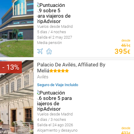
Vuelos desde Madrid
5 días / 4 noches
Salida el 2 may 2027
desde
Media pensión
461
€
395
€
Palacio De Avilés, Affiliated By
13
Meliá
Avilés
Seguro de Viaje Incluido
Vuelos desde Madrid
4 días / 3 noches
Salida el 24 ago 2026
desde
Alojamiento y desayuno
431
€