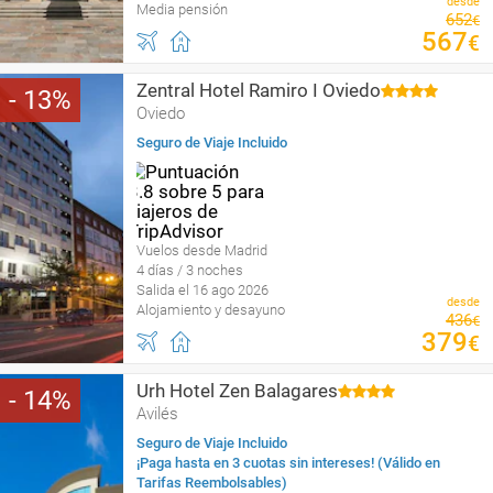
desde
Media pensión
652
€
567
€
Zentral Hotel Ramiro I Oviedo
13
Oviedo
Seguro de Viaje Incluido
Vuelos desde Madrid
4 días / 3 noches
Salida el 16 ago 2026
desde
Alojamiento y desayuno
436
€
379
€
Urh Hotel Zen Balagares
14
Avilés
Seguro de Viaje Incluido
¡Paga hasta en 3 cuotas sin intereses! (Válido en
Tarifas Reembolsables)