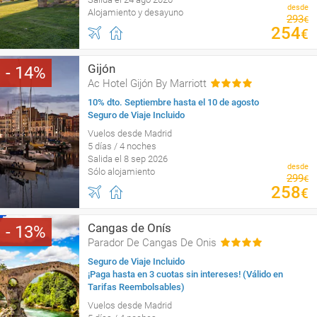
desde
Alojamiento y desayuno
293
€
254
€
Gijón
14
Ac Hotel Gijón By Marriott
10% dto. Septiembre hasta el 10 de agosto
Seguro de Viaje Incluido
Vuelos desde Madrid
5 días / 4 noches
Salida el 8 sep 2026
desde
Sólo alojamiento
299
€
258
€
Cangas de Onís
13
Parador De Cangas De Onis
Seguro de Viaje Incluido
¡Paga hasta en 3 cuotas sin intereses! (Válido en
Tarifas Reembolsables)
Vuelos desde Madrid