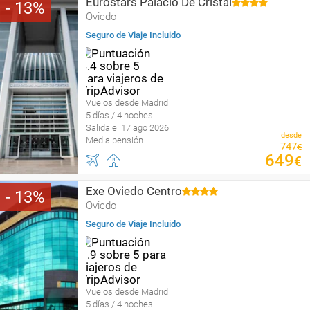
Eurostars Palacio De Cristal
13
Oviedo
Seguro de Viaje Incluido
Vuelos desde Madrid
5 días / 4 noches
Salida el 17 ago 2026
desde
Media pensión
747
€
649
€
Exe Oviedo Centro
13
Oviedo
Seguro de Viaje Incluido
Vuelos desde Madrid
5 días / 4 noches