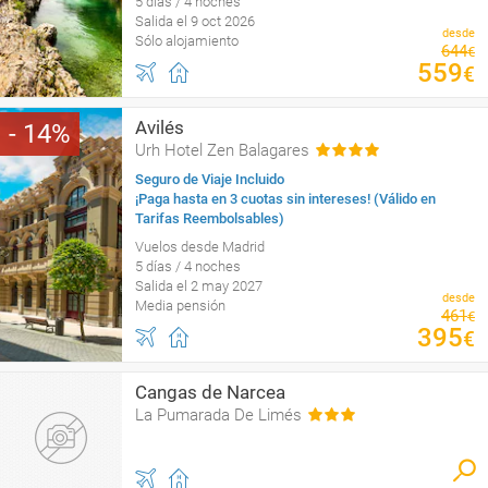
5 días / 4 noches
Salida el 9 oct 2026
desde
Sólo alojamiento
644
€
559
€
Avilés
14
Urh Hotel Zen Balagares
Seguro de Viaje Incluido
¡Paga hasta en 3 cuotas sin intereses! (Válido en
Tarifas Reembolsables)
Vuelos desde Madrid
5 días / 4 noches
Salida el 2 may 2027
desde
Media pensión
461
€
395
€
Cangas de Narcea
La Pumarada De Limés