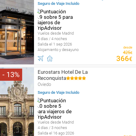
Seguro de Viaje Incluido
Vuelos desde Madrid
5 días / 4 noches
Salida el 1 sep 2026
desde
Alojamiento y desayuno
425
€
366
€
Eurostars Hotel De La
13
Reconquista
Oviedo
Seguro de Viaje Incluido
Vuelos desde Madrid
4 días / 3 noches
Salida el 16 ago 2026