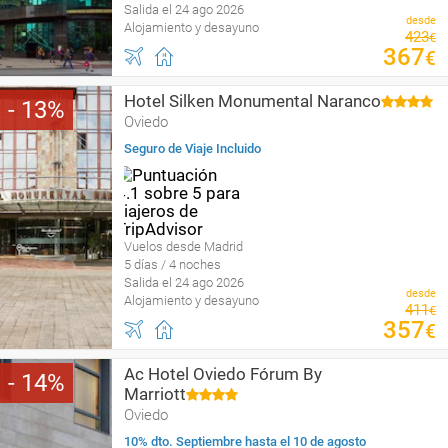
Salida el 24 ago 2026
desde
Alojamiento y desayuno
423
€
367
€
Hotel Silken Monumental Naranco
13
Oviedo
Seguro de Viaje Incluido
Vuelos desde Madrid
5 días / 4 noches
Salida el 24 ago 2026
desde
Alojamiento y desayuno
411
€
357
€
Ac Hotel Oviedo Fórum By
14
Marriott
Oviedo
10% dto. Septiembre hasta el 10 de agosto