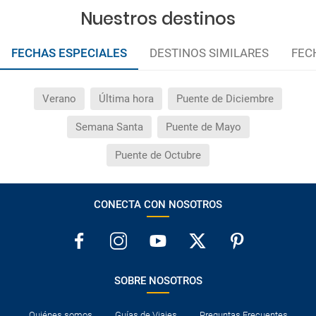
Nuestros destinos
FECHAS ESPECIALES
DESTINOS SIMILARES
FEC
Verano
Última hora
Puente de Diciembre
Semana Santa
Puente de Mayo
Puente de Octubre
CONECTA CON NOSOTROS
SOBRE NOSOTROS
Quiénes somos
Guías de Viajes
Preguntas Frecuentes