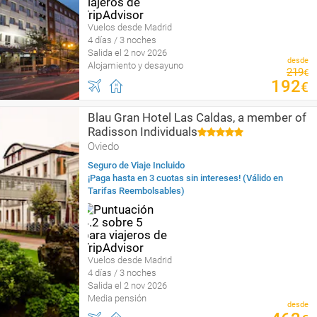
Vuelos desde Madrid
4 días / 3 noches
Salida el 2 nov 2026
desde
Alojamiento y desayuno
219
€
192
€
Blau Gran Hotel Las Caldas, a member of
Radisson Individuals
Oviedo
Seguro de Viaje Incluido
¡Paga hasta en 3 cuotas sin intereses! (Válido en
Tarifas Reembolsables)
Vuelos desde Madrid
4 días / 3 noches
Salida el 2 nov 2026
Media pensión
desde