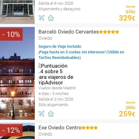
Salida el 6 nov 2026
desde
Alojamiento y desayuno
376
€
329
€
Barceló Oviedo Cervantes
10
Oviedo
Seguro de Viaje Incluido
¡Paga hasta en 3 cuotas sin intereses! (Válido en
Tarifas Reembolsables)
Vuelos desde Madrid
4 días / 3 noches
Salida el 2 nov 2026
desde
Sólo alojamiento
289
€
259
€
Exe Oviedo Centro
12
Oviedo