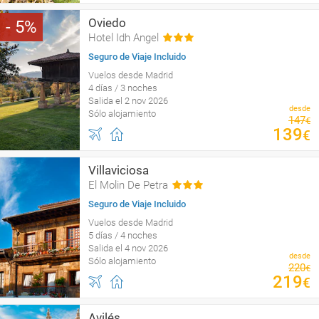
Oviedo
5
Hotel Idh Angel
Seguro de Viaje Incluido
Vuelos desde Madrid
4 días / 3 noches
Salida el 2 nov 2026
desde
Sólo alojamiento
147
€
139
€
Villaviciosa
El Molin De Petra
Seguro de Viaje Incluido
Vuelos desde Madrid
5 días / 4 noches
Salida el 4 nov 2026
desde
Sólo alojamiento
220
€
219
€
Avilés