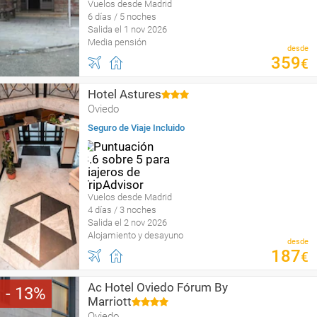
Vuelos desde Madrid
6 días / 5 noches
Salida el 1 nov 2026
Media pensión
desde
359
€
Hotel Astures
Oviedo
Seguro de Viaje Incluido
Vuelos desde Madrid
4 días / 3 noches
Salida el 2 nov 2026
Alojamiento y desayuno
desde
187
€
Ac Hotel Oviedo Fórum By
13
Marriott
Oviedo