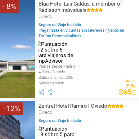
Blau Hotel Las Caldas, a member of
8
Radisson Individuals
Oviedo
Seguro de Viaje Incluido
¡Paga hasta en 3 cuotas sin intereses! (Válido en
Tarifas Reembolsables)
Vuelos desde Madrid
4 días / 3 noches
Salida el 2 nov 2026
desde
Media pensión
398
€
365
€
Zentral Hotel Ramiro I Oviedo
12
Oviedo
Seguro de Viaje Incluido