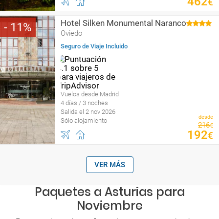
462
€
Hotel Silken Monumental Naranco
11
Oviedo
Seguro de Viaje Incluido
Vuelos desde Madrid
4 días / 3 noches
Salida el 2 nov 2026
desde
Sólo alojamiento
216
€
192
€
VER MÁS
Paquetes a Asturias para
Noviembre