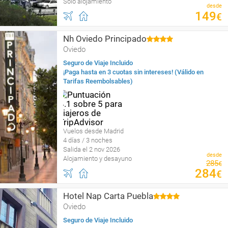
Sólo alojamiento
desde
149
€
Nh Oviedo Principado
Oviedo
Seguro de Viaje Incluido
¡Paga hasta en 3 cuotas sin intereses! (Válido en
Tarifas Reembolsables)
Vuelos desde Madrid
4 días / 3 noches
Salida el 2 nov 2026
desde
Alojamiento y desayuno
285
€
284
€
Hotel Nap Carta Puebla
Oviedo
Seguro de Viaje Incluido