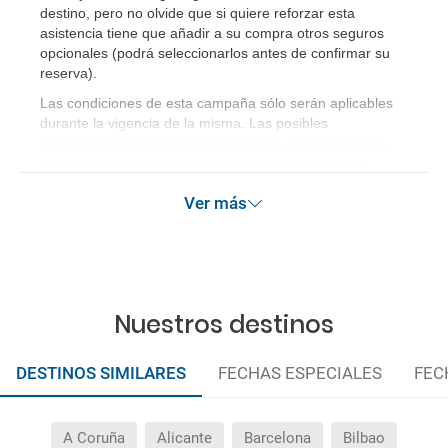
destino, pero no olvide que si quiere reforzar esta
asistencia tiene que añadir a su compra otros seguros
opcionales (podrá seleccionarlos antes de confirmar su
reserva)
.
Las condiciones de esta campaña sólo serán aplicables
durante la vigencia de la misma. Las posibles
modificaciones de reserva posteriores a esta campaña
quedan excluidas de las condiciones de promoción
anteriormente mencionadas.
Ver más
Nuestros destinos
DESTINOS SIMILARES
FECHAS ESPECIALES
FEC
A Coruña
Alicante
Barcelona
Bilbao