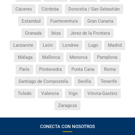
Cáceres
Córdoba
Donostia / San Sebastián
Estambul
Fuerteventura
Gran Canaria
Granada
Ibiza
Jerez de la Frontera
Lanzarote
León
Londres
Lugo
Madrid
Málaga
Mallorca
Menorca
Pamplona
París
Pontevedra
Punta Cana
Roma
Santiago de Compostela
Sevilla
Tenerife
Toledo
Valencia
Vigo
Vitoria-Gasteiz
Zaragoza
CONECTA CON NOSOTROS