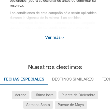
opcionales (podrá seleccionarlos antes de confirmar su
reserva)
.
Las condiciones de esta campaña sólo serán aplicables
durante la vigencia de la misma. Las posibles
modificaciones de reserva posteriores a esta campaña
quedan excluidas de las condiciones de promoción
anteriormente mencionadas.
Ver más
Nuestros destinos
FECHAS ESPECIALES
DESTINOS SIMILARES
FEC
Verano
Última hora
Puente de Diciembre
Semana Santa
Puente de Mayo