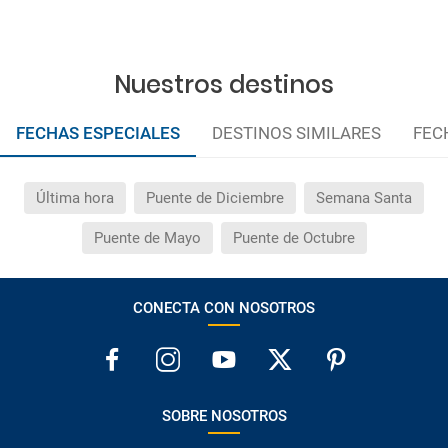
durante la vigencia de la misma. Las posibles
modificaciones de reserva posteriores a esta campaña
quedan excluidas de las condiciones de promoción
anteriormente mencionadas. Descuento no acumulable.
Nuestros destinos
FECHAS ESPECIALES
DESTINOS SIMILARES
FEC
Última hora
Puente de Diciembre
Semana Santa
Puente de Mayo
Puente de Octubre
CONECTA CON NOSOTROS
SOBRE NOSOTROS