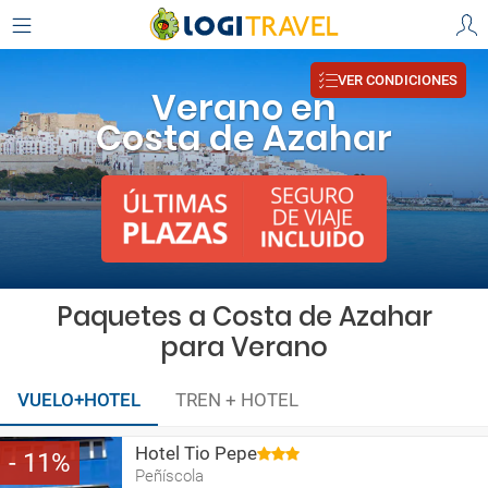
VER CONDICIONES
Verano en
Costa de Azahar
Paquetes a Costa de Azahar
para Verano
VUELO+HOTEL
TREN + HOTEL
Hotel Tio Pepe
11
Peñíscola