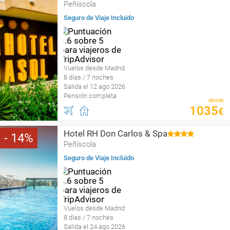
Peñíscola
Seguro de Viaje Incluido
Vuelos desde Madrid
8 días / 7 noches
Salida el 12 ago 2026
Pensión completa
desde
1035
€
Hotel RH Don Carlos & Spa
14
Peñíscola
Seguro de Viaje Incluido
Vuelos desde Madrid
8 días / 7 noches
Salida el 24 ago 2026