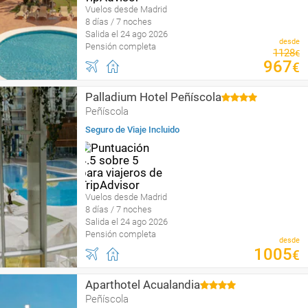
Vuelos desde Madrid
8 días / 7 noches
Salida el 24 ago 2026
desde
Pensión completa
1128
€
967
€
Palladium Hotel Peñíscola
Peñíscola
Seguro de Viaje Incluido
Vuelos desde Madrid
8 días / 7 noches
Salida el 24 ago 2026
Pensión completa
desde
1005
€
Aparthotel Acualandia
Peñíscola