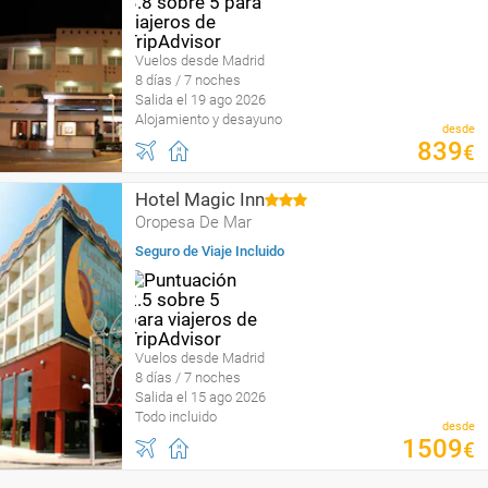
Vuelos desde Madrid
8 días / 7 noches
Salida el 19 ago 2026
Alojamiento y desayuno
desde
839
€
Hotel Magic Inn
Oropesa De Mar
Seguro de Viaje Incluido
Vuelos desde Madrid
8 días / 7 noches
Salida el 15 ago 2026
Todo incluido
desde
1509
€