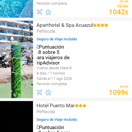
desde
Pensión completa
1216
€
1042
€
Aparthotel & Spa Acuazul
Peñíscola
Seguro de Viaje Incluido
Vuelos desde Madrid
8 días / 7 noches
Salida el 11 ago 2026
Pensión completa
desde
1099
€
Hotel Puerto Mar
Peñíscola
Seguro de Viaje Incluido