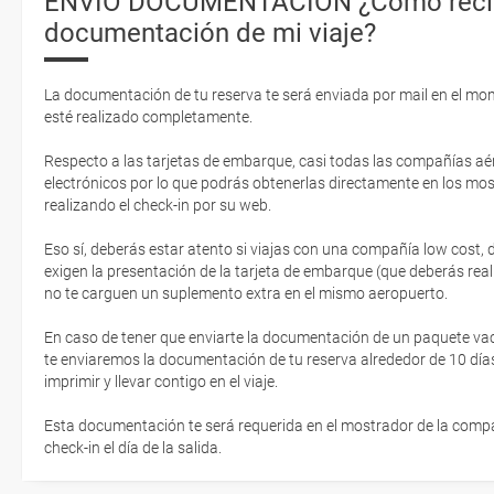
ENVIO DOCUMENTACIÓN ¿Cómo recib
documentación de mi viaje?
La documentación de tu reserva te será enviada por mail en el mo
esté realizado completamente.
Respecto a las tarjetas de embarque, casi todas las compañías aér
electrónicos por lo que podrás obtenerlas directamente en los mos
realizando el check-in por su web.
Eso sí, deberás estar atento si viajas con una compañía low cost,
exigen la presentación de la tarjeta de embarque (que deberás real
no te carguen un suplemento extra en el mismo aeropuerto.
En caso de tener que enviarte la documentación de un paquete vacaci
te enviaremos la documentación de tu reserva alrededor de 10 días
imprimir y llevar contigo en el viaje.
Esta documentación te será requerida en el mostrador de la compañ
check-in el día de la salida.