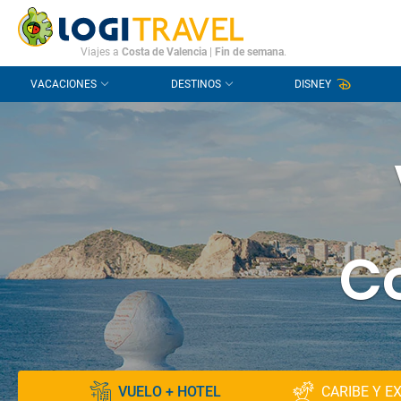
CONTACTO
PREGUNTAS FRECUENTES
Viajes a
Costa de Valencia
|
Fin de semana
.
VACACIONES
DESTINOS
DISNEY
Co
VUELO + HOTEL
CARIBE Y E