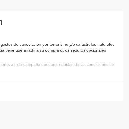
n
astos de cancelación por terrorismo y/o catástrofes naturales
encia tiene que añadir a su compra otros seguros opcionales
eriores a esta campaña quedan excluidas de las condiciones de