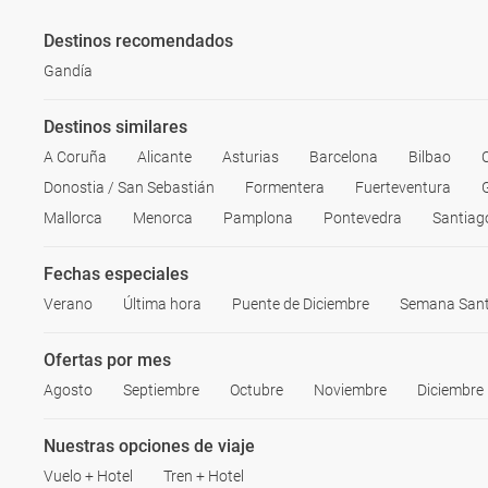
Destinos recomendados
Gandía
Destinos similares
A Coruña
Alicante
Asturias
Barcelona
Bilbao
Donostia / San Sebastián
Formentera
Fuerteventura
Mallorca
Menorca
Pamplona
Pontevedra
Santiag
Fechas especiales
Verano
Última hora
Puente de Diciembre
Semana San
Ofertas por mes
Agosto
Septiembre
Octubre
Noviembre
Diciembre
Nuestras opciones de viaje
Vuelo + Hotel
Tren + Hotel