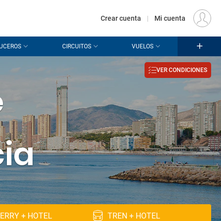
€
Origen
MADRID (MAD)
ES
EUR
Crear cuenta
|
Mi cuenta
UCEROS
CIRCUITOS
VUELOS
VER CONDICIONES
e
cia
ERRY + HOTEL
TREN + HOTEL