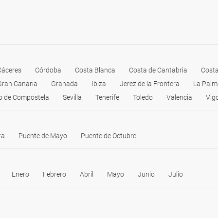
Cáceres
Córdoba
Costa Blanca
Costa de Cantabria
Costa
Gran Canaria
Granada
Ibiza
Jerez de la Frontera
La Palm
o de Compostela
Sevilla
Tenerife
Toledo
Valencia
Vig
ta
Puente de Mayo
Puente de Octubre
Enero
Febrero
Abril
Mayo
Junio
Julio