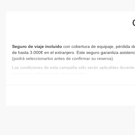
Seguro de viaje incluido
con cobertura de equipaje, pérdida de
de hasta 3.000€ en el extranjero. Este seguro garantiza asistenc
(podrá seleccionarlos antes de confirmar su reserva)
.
Las condiciones de esta campaña sólo serán aplicables durante 
promoción anteriormente mencionadas.