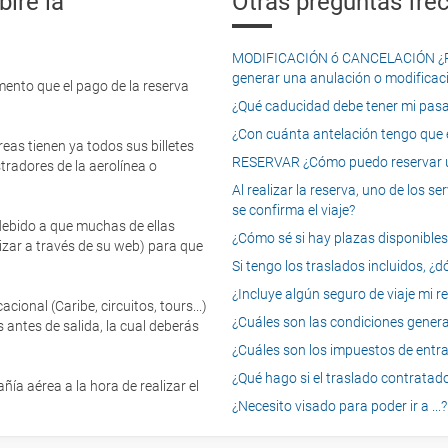
iré la
Otras preguntas frec
MODIFICACIÓN ó CANCELACIÓN ¿Pued
generar una anulación o modificaci
mento que el pago de la reserva
¿Qué caducidad debe tener mi pasapo
¿Con cuánta antelación tengo que e
eas tienen ya todos sus billetes
RESERVAR ¿Cómo puedo reservar un
tradores de la aerolínea o
Al realizar la reserva, uno de los 
se confirma el viaje?
 debido a que muchas de ellas
¿Cómo sé si hay plazas disponibles e
izar a través de su web) para que
Si tengo los traslados incluidos, ¿
¿Incluye algún seguro de viaje mi r
onal (Caribe, circuitos, tours...)
¿Cuáles son las condiciones general
 antes de salida, la cual deberás
¿Cuáles son los impuestos de entrad
¿Qué hago si el traslado contratado
ía aérea a la hora de realizar el
¿Necesito visado para poder ir a ...?