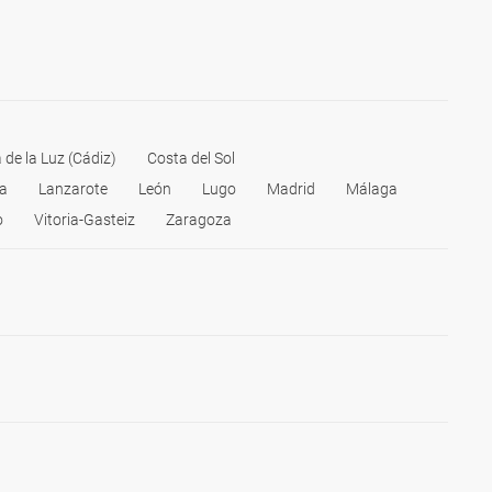
 de la Luz (Cádiz)
Costa del Sol
a
Lanzarote
León
Lugo
Madrid
Málaga
o
Vitoria-Gasteiz
Zaragoza