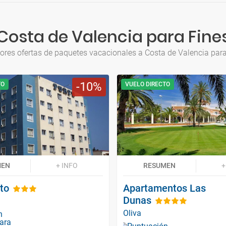
Costa de Valencia para Fin
ores ofertas de paquetes vacacionales a Costa de Valencia pa
10
TO
VUELO DIRECTO
MEN
+ INFO
RESUMEN
+
to
Apartamentos Las
Dunas
Oliva