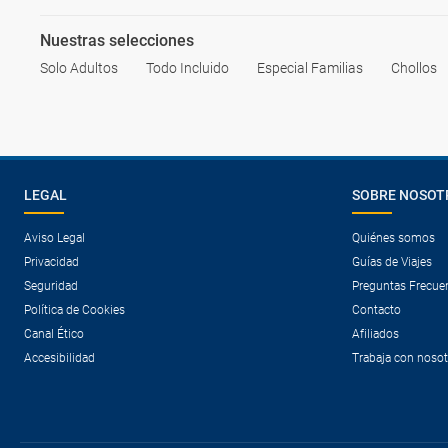
Nuestras selecciones
Solo Adultos
Todo Incluido
Especial Familias
Chollos
LEGAL
SOBRE NOSOT
Aviso Legal
Quiénes somos
Privacidad
Guías de Viajes
Seguridad
Preguntas Frecue
Política de Cookies
Contacto
Canal Ético
Afiliados
Accesibilidad
Trabaja con noso