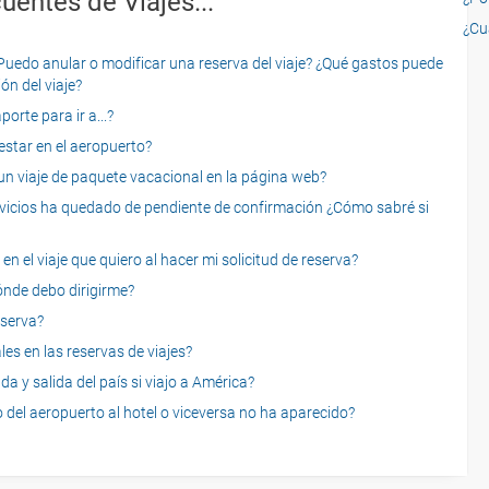
uentes de Viajes...
¿Cu
o anular o modificar una reserva del viaje? ¿Qué gastos puede
ón del viaje?
rte para ir a...?
star en el aeropuerto?
 viaje de paquete vacacional en la página web?
servicios ha quedado de pendiente de confirmación ¿Cómo sabré si
n el viaje que quiero al hacer mi solicitud de reserva?
dónde debo dirigirme?
eserva?
es en las reservas de viajes?
a y salida del país si viajo a América?
 del aeropuerto al hotel o viceversa no ha aparecido?