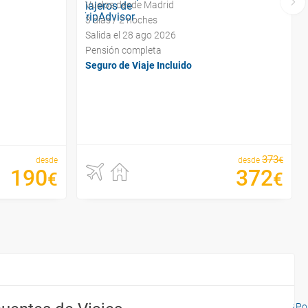
Vuelos desde Madrid
3 días / 2 noches
Salida el 28 ago 2026
Pensión completa
Seguro de Viaje Incluido
373
€
desde
desde
190
372
€
€
¿Por