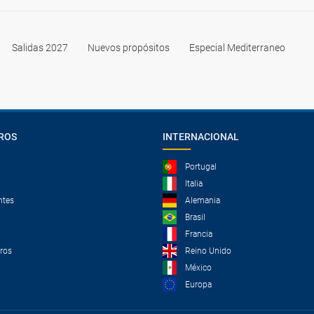
Salidas 2027
Nuevos propósitos
Especial Mediterraneo
ROS
INTERNACIONAL
Portugal
Italia
ntes
Alemania
Brasil
Francia
tros
Reino Unido
México
Europa