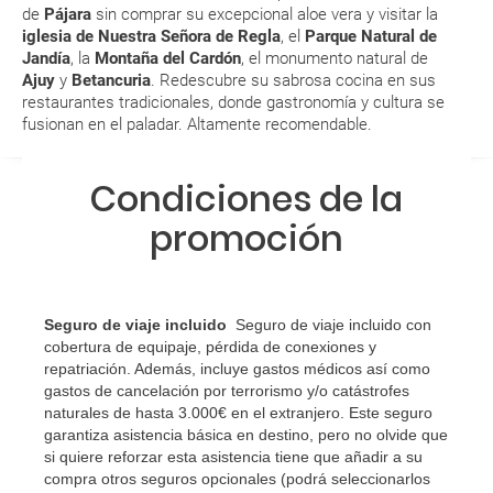
de
Pájara
sin comprar su excepcional aloe vera y visitar la
14.2 °C
14.4 °C
14.8 °C
15.3 °C
a...?
iglesia de Nuestra Señora de Regla
, el
Parque Natural de
Jandía
, la
Montaña del Cardón
, el monumento natural de
¿Con cuánta antelación tengo que estar en el
Ajuy
y
Betancuria
. Redescubre su sabrosa cocina en sus
restaurantes tradicionales, donde gastronomía y cultura se
aeropuerto?
fusionan en el paladar. Altamente recomendable.
RESERVAR ¿Cómo puedo reservar un viaje de
paquete vacacional en la página web?
Condiciones de la
promoción
Al realizar la reserva, uno de los servicios ha
quedado de pendiente de confirmación ¿Cómo
sabré si se confirma el viaje?
Seguro de viaje incluido
Seguro de viaje incluido con
¿Cómo sé si hay plazas disponibles en el viaje que
cobertura de equipaje, pérdida de conexiones y
repatriación. Además, incluye gastos médicos así como
quiero al hacer mi solicitud de reserva?
gastos de cancelación por terrorismo y/o catástrofes
naturales de hasta 3.000€ en el extranjero. Este seguro
Si tengo los traslados incluidos, ¿dónde debo
garantiza asistencia básica en destino, pero no olvide que
dirigirme?
si quiere reforzar esta asistencia tiene que añadir a su
compra otros seguros opcionales (podrá seleccionarlos