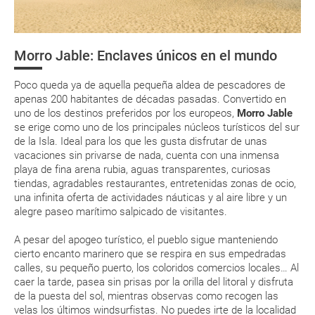
Organiza tu viaje
Jable suele tener temperaturas muy estables,
Respecto a las tarjetas de embarque, casi todas las compañías aéreas
estableciéndose un microclima con pocas precipitaciones y
¿Cómo llegar?
tienen ya todos sus billetes electrónicos por lo que podrás obtenerlas
diferencias mínimas de temperaturas. El clima,
directamente en los mostradores de la aerolínea o realizando el check-
permanentemente soleado, convierte su bello litoral en uno de
Morro Jable: Enclaves únicos en el mundo
in por su web.
¿Dónde alojarse?
los lugares más adecuados para la recuperación de enfermos
Eso sí, deberás estar atento si viajas con una compañía low cost, debido
reumáticos o dolencias similares.
Poco queda ya de aquella pequeña aldea de pescadores de
a que muchas de ellas exigen la presentación de la tarjeta de embarque
Asistencia sanitaria
(que deberás realizar a través de su web) para que no te carguen un
apenas 200 habitantes de décadas pasadas. Convertido en
¡Cuidado con el sol del mediodía! En los meses de verano,
suplemento extra en el mismo aeropuerto.
uno de los destinos preferidos por los europeos,
Morro Jable
no olvides aplicarte crema solar con protección alta
se erige como uno de los principales núcleos turísticos del sur
En caso de tener que enviarte la documentación de un paquete
Para los escaladores y viajeros más activos,
de la Isla. Ideal para los que les gusta disfrutar de unas
vacacional (Caribe, circuitos, tours...) te enviaremos la documentación
Fuerteventura es un buen destino los doce meses del
de tu reserva alrededor de 10 días antes de salida, la cual deberás
vacaciones sin privarse de nada, cuenta con una inmensa
año
imprimir y llevar contigo en el viaje.
playa de fina arena rubia, aguas transparentes, curiosas
En Morro Jable, el clima es muy suave templado y
tiendas, agradables restaurantes, entretenidas zonas de ocio,
Esta documentación te será requerida en el mostrador de la compañía
moderado. No hay temporadas de frío intenso ni de calor
una infinita oferta de actividades náuticas y al aire libre y un
aérea a la hora de realizar el check-in el día de la salida.
asfixiante
alegre paseo marítimo salpicado de visitantes.
Si te gusta disfrutar de la naturaleza y las actividades al
A pesar del apogeo turístico, el pueblo sigue manteniendo
aire libre, viaja a Morro Jable en primavera
MODIFICACIÓN ó CANCELACIÓN ¿Puedo anular o
cierto encanto marinero que se respira en sus empedradas
modificar una reserva del viaje? ¿Qué gastos puede
calles, su pequeño puerto, los coloridos comercios locales… Al
ENE
FEB
MAR
ABR
generar una anulación o modificación del viaje?
caer la tarde, pasea sin prisas por la orilla del litoral y disfruta
de la puesta del sol, mientras observas como recogen las
20.2 °C
20.6 °C
21.6 °C
22.3 °C
2
velas los últimos windsurfistas. No puedes irte de la localidad
¿Qué caducidad debe tener mi pasaporte para ir