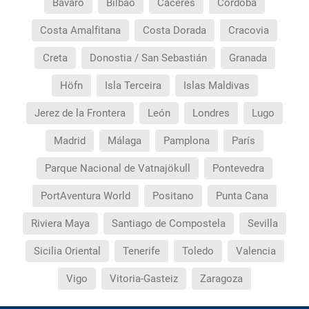
Bávaro
Bilbao
Cáceres
Córdoba
Costa Amalfitana
Costa Dorada
Cracovia
Creta
Donostia / San Sebastián
Granada
Höfn
Isla Terceira
Islas Maldivas
Jerez de la Frontera
León
Londres
Lugo
Madrid
Málaga
Pamplona
París
Parque Nacional de Vatnajökull
Pontevedra
PortAventura World
Positano
Punta Cana
Riviera Maya
Santiago de Compostela
Sevilla
Sicilia Oriental
Tenerife
Toledo
Valencia
Vigo
Vitoria-Gasteiz
Zaragoza