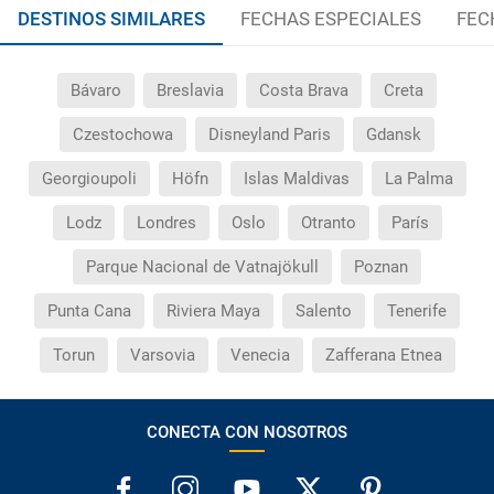
DESTINOS SIMILARES
FECHAS ESPECIALES
FEC
Bávaro
Breslavia
Costa Brava
Creta
Czestochowa
Disneyland Paris
Gdansk
Georgioupoli
Höfn
Islas Maldivas
La Palma
Lodz
Londres
Oslo
Otranto
París
Parque Nacional de Vatnajökull
Poznan
Punta Cana
Riviera Maya
Salento
Tenerife
Torun
Varsovia
Venecia
Zafferana Etnea
CONECTA CON NOSOTROS