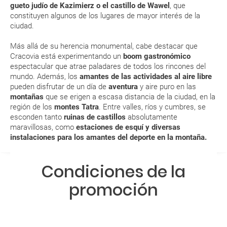
gueto judío de Kazimierz o el castillo de Wawel
, que
aeropuerto?
constituyen algunos de los lugares de mayor interés de la
ciudad.
RESERVAR ¿Cómo puedo reservar un viaje de
Más allá de su herencia monumental, cabe destacar que
paquete vacacional en la página web?
Cracovia está experimentando un
boom
gastronómico
espectacular que atrae paladares de todos los rincones del
Al realizar la reserva, uno de los servicios ha
mundo. Además, los
amantes de las actividades al aire libre
quedado de pendiente de confirmación ¿Cómo
pueden disfrutar de un día de
aventura
y aire puro en las
sabré si se confirma el viaje?
montañas
que se erigen a escasa distancia de la ciudad, en la
región de los
montes Tatra
. Entre valles, ríos y cumbres, se
esconden tanto
ruinas de castillos
absolutamente
¿Cómo sé si hay plazas disponibles en el viaje que
maravillosas, como
estaciones de esquí y diversas
quiero al hacer mi solicitud de reserva?
instalaciones para los amantes del deporte en la montaña.
Si tengo los traslados incluidos, ¿dónde debo
Condiciones de la
dirigirme?
promoción
¿Incluye algún seguro de viaje mi reserva?
¿Cuáles son las condiciones generales en las