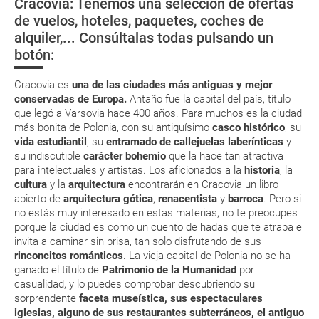
Cracovia: Tenemos una selección de ofertas
in por su web.
Asistencia sanitaria
La fábrica de
Museo de
La iglesia de
de vuelos, hoteles, paquetes, coches de
Schindler
Historia de los
Santa María
Eso sí, deberás estar atento si viajas con una compañía low cost, debido
alquiler,... Consúltalas todas pulsando un
a que muchas de ellas exigen la presentación de la tarjeta de embarque
Moneda en Polonia
(Cracovia)
Judíos Polacos
(Gdansk)
(que deberás realizar a través de su web) para que no te carguen un
(Varsovia)
botón:
suplemento extra en el mismo aeropuerto.
En caso de tener que enviarte la documentación de un paquete
Cracovia es
una de las ciudades más antiguas y mejor
vacacional (Caribe, circuitos, tours...) te enviaremos la documentación
conservadas de Europa.
Antaño fue la capital del país, título
de tu reserva alrededor de 10 días antes de salida, la cual deberás
que legó a Varsovia hace 400 años. Para muchos es la ciudad
imprimir y llevar contigo en el viaje.
más bonita de Polonia, con su antiquísimo
casco histórico
, su
Esta documentación te será requerida en el mostrador de la compañía
vida estudiantil
, su
entramado de callejuelas laberínticas
y
aérea a la hora de realizar el check-in el día de la salida.
su indiscutible
carácter bohemio
que la hace tan atractiva
para intelectuales y artistas. Los aficionados a la
historia
, la
cultura
y la
arquitectura
encontrarán en Cracovia un libro
MODIFICACIÓN ó CANCELACIÓN ¿Puedo anular o
abierto de
arquitectura gótica
,
renacentista
y
barroca
. Pero si
modificar una reserva del viaje? ¿Qué gastos puede
no estás muy interesado en estas materias, no te preocupes
porque la ciudad es como un cuento de hadas que te atrapa e
generar una anulación o modificación del viaje?
invita a caminar sin prisa, tan solo disfrutando de sus
rinconcitos románticos
. La vieja capital de Polonia no se ha
¿Qué caducidad debe tener mi pasaporte para ir
ganado el título de
Patrimonio de la Humanidad
por
a...?
casualidad, y lo puedes comprobar descubriendo su
sorprendente
faceta museística, sus espectaculares
iglesias, alguno de sus restaurantes subterráneos, el antiguo
¿Con cuánta antelación tengo que estar en el