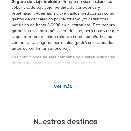
Seguro de viaje incluido
Seguro de viaje incluido con
reservas de viajes?
cobertura de equipaje, pérdida de conexiones y
repatriación. Además, incluye gastos médicos así como
¿Cuáles son los impuestos de entrada y salida del
gastos de cancelación por terrorismo y/o catástrofes
país si viajo a América?
naturales de hasta 3.000€ en el extranjero. Este seguro
garantiza asistencia básica en destino, pero no olvide que
si quiere reforzar esta asistencia tiene que añadir a su
¿Qué hago si el traslado contratado del aeropuerto
compra otros seguros opcionales (podrá seleccionarlos
al hotel o viceversa no ha aparecido?
antes de confirmar su reserva)
.
Las condiciones de esta campaña sólo serán aplicables
¿Necesito visado para poder ir a ...?
durante la vigencia de la misma. Las posibles
modificaciones de reserva posteriores a esta campaña
¿Por qué me sale el precio de un niño igual que el
quedan excluidas de las condiciones de promoción
anteriormente mencionadas.
precio de un adulto?
Ver más
¿Cuántas veces debo imprimir el bono de los
traslados?
Nuestros destinos