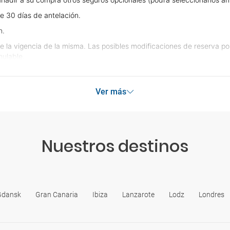
e 30 días de antelación.
n.
e la vigencia de la misma. Las posibles modificaciones de reserva p
ulable.
Ver más
Nuestros destinos
Gdansk
Gran Canaria
Ibiza
Lanzarote
Lodz
Londres