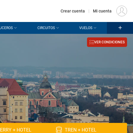
€
Origen
MADRID (MAD)
ES
EUR
Crear cuenta
|
Mi cuenta
UCEROS
CIRCUITOS
VUELOS
VER CONDICIONES
ERRY + HOTEL
TREN + HOTEL