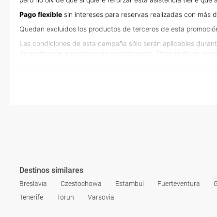
Pago flexible
sin intereses para reservas realizadas con más d
Quedan excluidos los productos de terceros de esta promoció
Las condiciones de esta campaña sólo serán aplicables durant
de promoción anteriormente mencionadas. Descuento no acum
Destinos similares
Breslavia
Czestochowa
Estambul
Fuerteventura
Tenerife
Torun
Varsovia