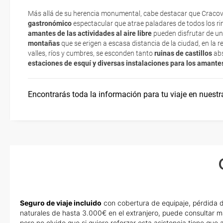
En caso de tener que enviarte la documentación de un paquete vacaci
Más allá de su herencia monumental, cabe destacar que Craco
Moneda en Polonia
te enviaremos la documentación de tu reserva alrededor de 10 días
gastronómico
espectacular que atrae paladares de todos los r
imprimir y llevar contigo en el viaje.
amantes de las actividades al aire libre
pueden disfrutar de un
montañas
que se erigen a escasa distancia de la ciudad, en la r
Esta documentación te será requerida en el mostrador de la compañ
valles, ríos y cumbres, se esconden tanto
ruinas de castillos
ab
check-in el día de la salida.
estaciones de esquí y diversas instalaciones para los amante
Encontrarás toda la información para tu viaje en nuestr
Seguro de viaje incluido
con cobertura de equipaje, pérdida d
naturales de hasta 3.000€ en el extranjero, puede consultar m
pero no olvide que si quiere reforzar esta asistencia tiene qu