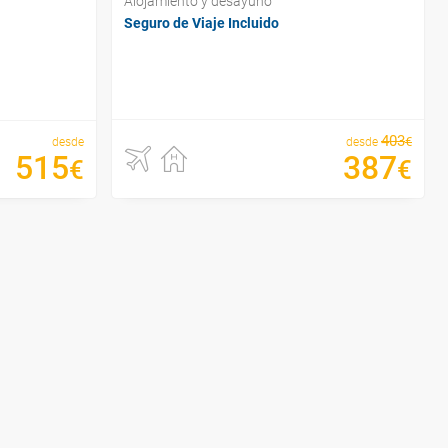
Alojamiento y desayuno
Seguro de Viaje Incluido
403
€
desde
desde
515
387
€
€