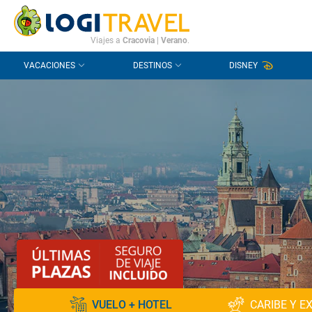
CONTACTO
PREGUNTAS FRECUENTES
Viajes a
Cracovia
|
Verano
.
VACACIONES
DESTINOS
DISNEY
VUELO + HOTEL
CARIBE Y E