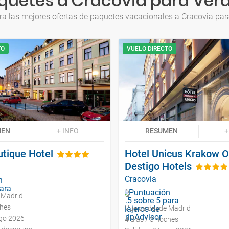
quetes a Cracovia para Ver
ra las mejores ofertas de paquetes vacacionales a Cracovia par
TO
VUELO DIRECTO
MEN
+ INFO
RESUMEN
+
utique Hotel
Hotel Unicus Krakow O
Destigo Hotels
Cracovia
 Madrid
ches
Vuelos desde Madrid
ago 2026
4 días / 3 noches