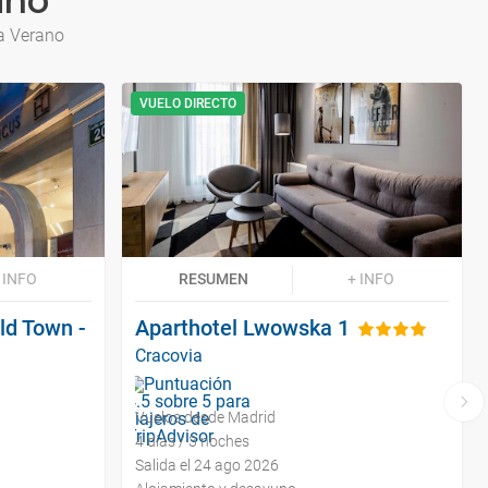
ano
a Verano
VUELO DIRECTO
 INFO
RESUMEN
+ INFO
ld Town -
Aparthotel Lwowska 1
Cracovia
Vuelos desde Madrid
4 días / 3 noches
Salida el 24 ago 2026