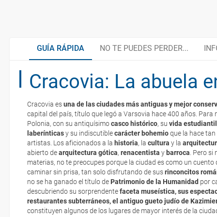
GUÍA RÁPIDA
NO TE PUEDES PERDER...
INF
Cracovia: La abuela 
La fábrica de Schindler (Cracovia)
Empápate de aventura en el río Vístula
Cracovia es
una de las ciudades más antiguas y mejor conser
Museo de Historia de los Judíos Polacos (Varsovia)
Organiza tu viaje
capital del país, título que legó a Varsovia hace 400 años. Par
La documentación de tu reserva te será enviada por mail en el mo
Polonia, con su antiquísimo
casco histórico
, su
vida estudiantil
esté realizado completamente.
laberínticas
y su indiscutible
carácter bohemio
que la hace tan 
artistas. Los aficionados a la
La iglesia de Santa María (Gdansk)
Documentación
historia
, la
cultura
y la
arquitectu
Respecto a las tarjetas de embarque, casi todas las compañías aér
abierto de
arquitectura gótica
,
renacentista
y
barroca
. Pero si
electrónicos por lo que podrás obtenerlas directamente en los mos
materias, no te preocupes porque la ciudad es como un cuento d
realizando el check-in por su web.
caminar sin prisa, tan solo disfrutando de sus
rinconcitos romá
Un día aprendiendo del pasado en Auschwitz-
¿Cómo llegar?
no se ha ganado el título de
Patrimonio de la Humanidad
por c
Birkenau
Eso sí, deberás estar atento si viajas con una compañía low cost,
descubriendo su sorprendente
faceta museística, sus espectac
exigen la presentación de la tarjeta de embarque (que deberás real
restaurantes subterráneos, el antiguo gueto judío de Kazimier
Asistencia sanitaria
no te carguen un suplemento extra en el mismo aeropuerto.
constituyen algunos de los lugares de mayor interés de la ciuda