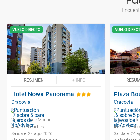
Pa
Encuent
VUELO DIRECTO
VUELO DIREC
RESUMEN
+ INFO
RESU
Hotel Nowa Panorama
Plaza Bo
Cracovia
Cracovia
Vuelos desde Madrid
Vuelos desde
4 días / 3 noches
4 días / 3 no
Salida el 24 ago 2026
Salida el 24 