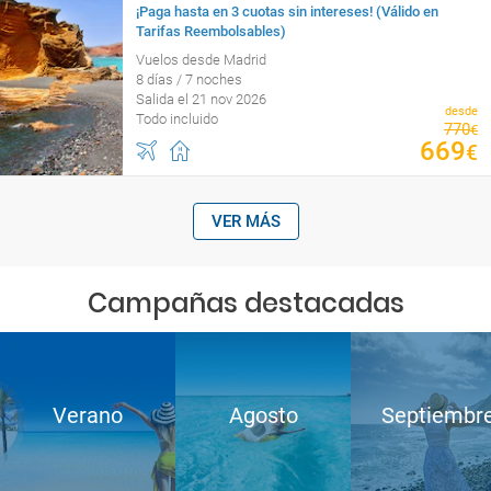
¡Paga hasta en 3 cuotas sin intereses! (Válido en
Tarifas Reembolsables)
Vuelos desde Madrid
8 días / 7 noches
Salida el 21 nov 2026
desde
Todo incluido
770
€
669
€
VER MÁS
Campañas destacadas
Verano
Agosto
Septiembr