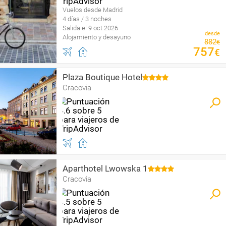
Vuelos desde Madrid
4 días / 3 noches
Salida el 9 oct 2026
desde
Alojamiento y desayuno
882
€
757
€
Plaza Boutique Hotel
Cracovia
Aparthotel Lwowska 1
Cracovia