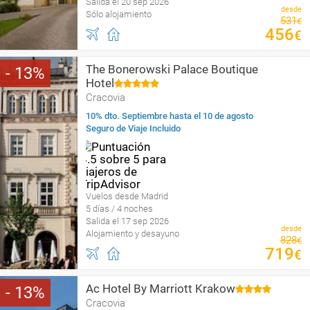
Salida el 20 sep 2026
desde
Sólo alojamiento
531
€
456
€
The Bonerowski Palace Boutique
13
Hotel
Cracovia
10% dto. Septiembre hasta el 10 de agosto
Seguro de Viaje Incluido
Vuelos desde Madrid
5 días / 4 noches
Salida el 17 sep 2026
desde
Alojamiento y desayuno
828
€
719
€
Ac Hotel By Marriott Krakow
13
Cracovia