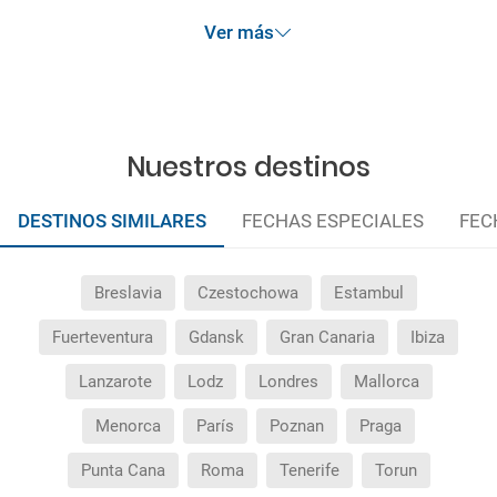
anteriormente mencionadas. Descuento no acumulable.
Ver más
Nuestros destinos
DESTINOS SIMILARES
FECHAS ESPECIALES
FEC
Breslavia
Czestochowa
Estambul
Fuerteventura
Gdansk
Gran Canaria
Ibiza
Lanzarote
Lodz
Londres
Mallorca
Menorca
París
Poznan
Praga
Punta Cana
Roma
Tenerife
Torun