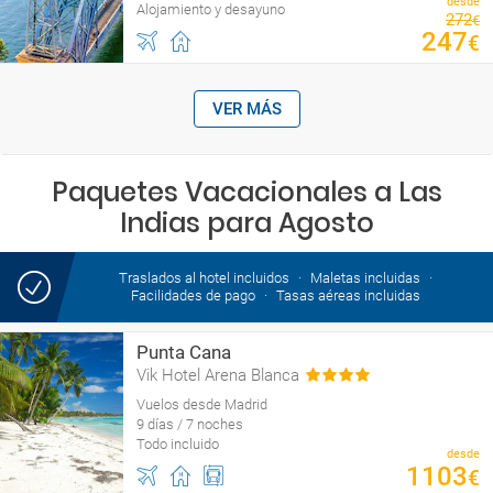
desde
Alojamiento y desayuno
272
€
247
€
VER MÁS
Paquetes Vacacionales a Las
Indias para Agosto
Traslados al hotel incluidos
Maletas incluidas
Facilidades de pago
Tasas aéreas incluidas
Punta Cana
Vik Hotel Arena Blanca
Vuelos desde Madrid
9 días / 7 noches
Todo incluido
desde
1103
€