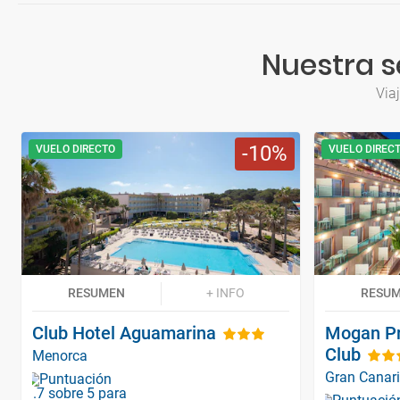
Nuestra s
Via
10
VUELO DIRECTO
VUELO DIREC
RESUMEN
+ INFO
RESU
Club Hotel Aguamarina
Mogan Pr
Club
Menorca
Gran Canar