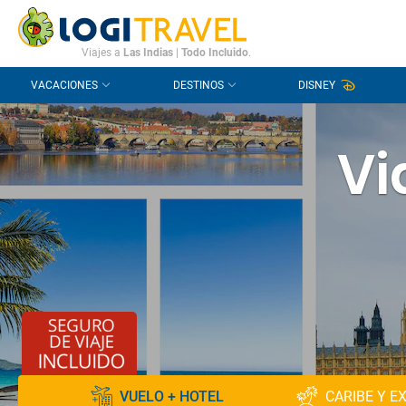
CONTACTO
PREGUNTAS FRECUENTES
Viajes a
Las Indias
|
Todo Incluido
.
VACACIONES
DESTINOS
DISNEY
Vi
VUELO + HOTEL
CARIBE Y E