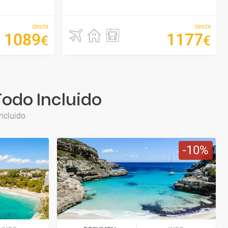
desde
desde
1089
1177
€
€
Todo Incluido
Incluido
10