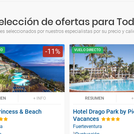
elección de ofertas para Tod
jes seleccionados por nuestros especialistas por su precio y cali
11
TO
VUELO DIRECTO
MEN
+ INFO
RESUMEN
+
incess & Beach
Hotel Drago Park by Pi
Vacances
ia
Fuerteventura