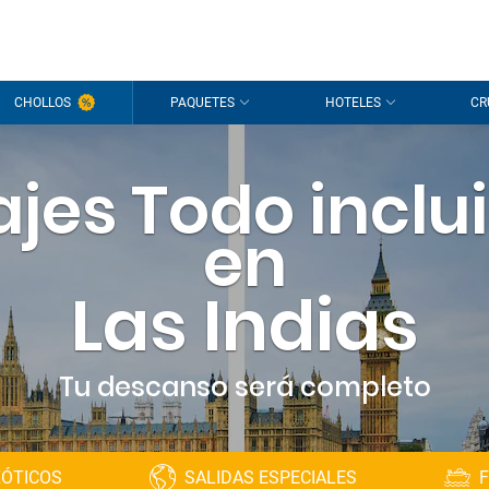
¡Hola
CHOLLOS
PAQUETES
HOTELES
CR
Estamos
sesión
p
ajes Todo inclu
¿Todavía s
en
Las Indias
Tu descanso será completo
XÓTICOS
SALIDAS ESPECIALES
F