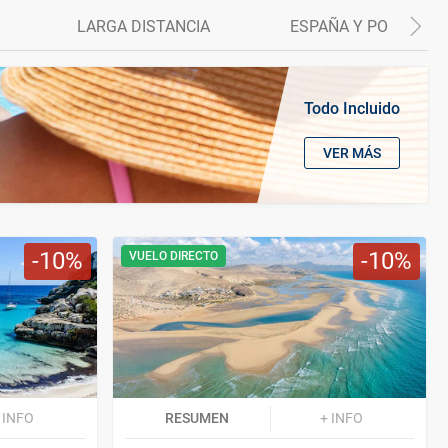
LARGA DISTANCIA
ESPAÑA Y PORTUGAL
Todo Incluido
VER MÁS
10
10
VUELO DIRECTO
 INFO
RESUMEN
+ INFO