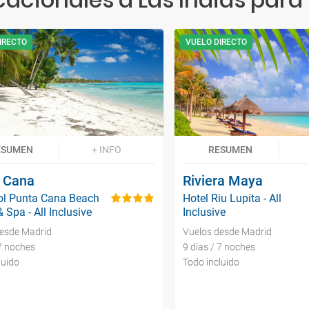
IRECTO
VUELO DIRECTO
ESUMEN
+ INFO
RESUMEN
 Cana
Riviera Maya
ol Punta Cana Beach
Hotel Riu Lupita - All
 Spa - All Inclusive
Inclusive
desde Madrid
Vuelos desde Madrid
 7 noches
9 días / 7 noches
luido
Todo incluido