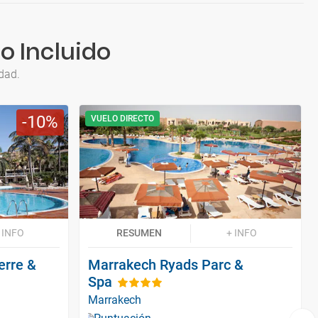
o Incluido
dad.
10
VUELO DIRECTO
 INFO
RESUMEN
+ INFO
erre &
Marrakech Ryads Parc &
Spa
Marrakech