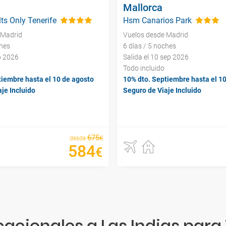
Mallorca
ts Only Tenerife
Hsm Canarios Park
 Madrid
Vuelos desde Madrid
ches
6 días / 5 noches
ep 2026
Salida el 10 sep 2026
Todo incluido
tiembre hasta el 10 de agosto
10% dto. Septiembre hasta el 1
je Incluido
Seguro de Viaje Incluido
675
€
desde
584
€
acionales a Las Indias para 