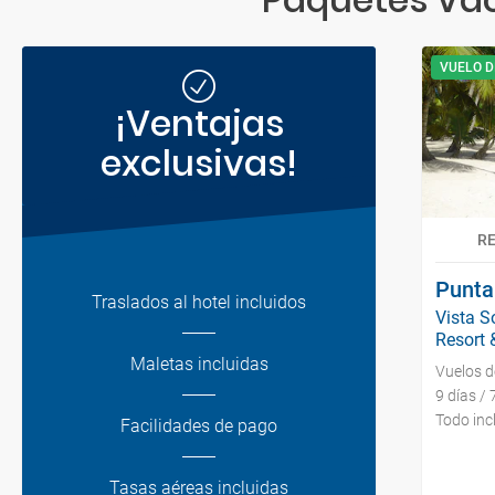
VUELO D
¡Ventajas
exclusivas!
R
Punta
Traslados al hotel incluidos
Vista S
Resort &
Maletas incluidas
Vuelos 
9 días /
Todo inc
Facilidades de pago
Tasas aéreas incluidas