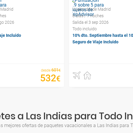
 Madrid
Vuelos desde Madrid
ches
8 días / 7 noches
ago 2026
Salida el 3 sep 2026
Todo incluido
je Incluido
10% dto. Septiembre hasta el 1
Seguro de Viaje Incluido
601
€
desde
532
€
es a Las Indias para Todo I
as mejores ofertas de paquetes vacacionales a Las Indias para T