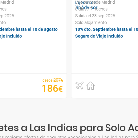
 Madrid
Vuelos desde Madrid
ches
8 días / 7 noches
sep 2026
Salida el 23 sep 2026
nto
Sólo alojamiento
tiembre hasta el 10 de agosto
10% dto. Septiembre hasta el 1
je Incluido
Seguro de Viaje Incluido
207
€
desde
186
€
tes a Las Indias para Solo A
as mejores ofertas de paquetes vacacionales a Las Indias para 