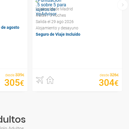
Vuelos desde Madrid
4 días / 3 noches
Salida el 29 ago 2026
0 de agosto
Alojamiento y desayuno
Seguro de Viaje Incluido
339
326
€
€
desde
desde
305
304
€
€
dultos
Solo Adultos