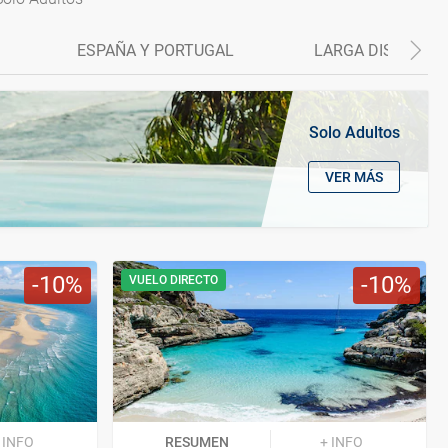
ESPAÑA Y PORTUGAL
LARGA DISTANCIA
Solo Adultos
VER MÁS
10
10
VUELO DIRECTO
 INFO
RESUMEN
+ INFO