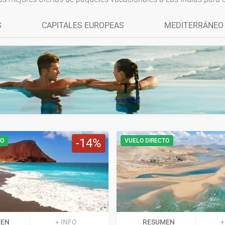
S
CAPITALES EUROPEAS
MEDITERRÁNEO
14
TO
VUELO DIRECTO
MEN
+ INFO
RESUMEN
+