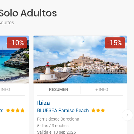
 Solo Adultos
Adultos
10
15
 INFO
RESUMEN
+ INFO
Ibiza
ts
BLUESEA Paraiso Beach
Ferris desde Barcelona
5 días / 3 noches
Salida el 10 sep 2026