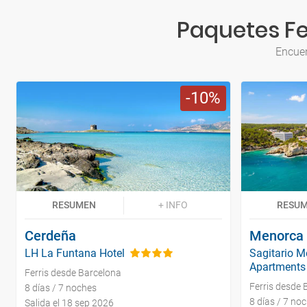
Paquetes Fer
Encuen
10
RESUMEN
+ INFO
RESU
Cerdeña
Menorca
LH La Funtana Hotel
Sagitario 
Apartments 
Ferris desde Barcelona
Ferris desde 
8 días / 7 noches
8 días / 7 no
Salida el 18 sep 2026