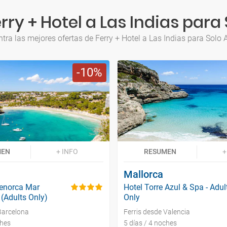
ry + Hotel a Las Indias para
tra las mejores ofertas de Ferry + Hotel a Las Indias para Solo 
10
MEN
+ INFO
RESUMEN
+
Mallorca
Menorca Mar
Hotel Torre Azul & Spa - Adul
(Adults Only)
Only
Barcelona
Ferris desde Valencia
ches
5 días / 4 noches