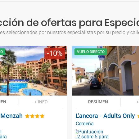
ción de ofertas para Especia
jes seleccionados por nuestros especialistas por su precio y cali
10
TO
VUELO DIRECTO
MEN
+ INFO
RESUMEN
+
 Menzah
L'ancora - Adults Only
Cerdeña