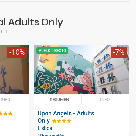
l Adults Only
dad.
10
7
VUELO DIRECTO
 INFO
RESUMEN
+ INFO
Upon Angels - Adults
Only
Lisboa