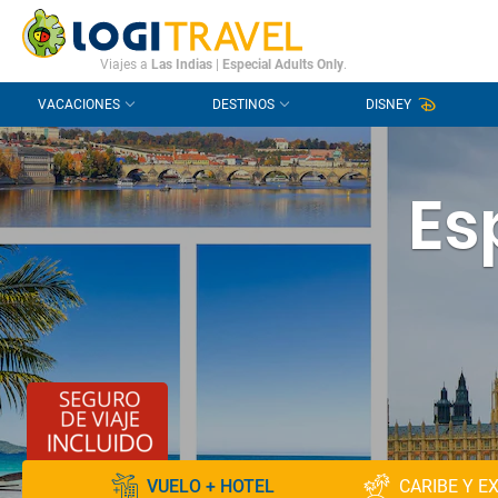
CONTACTO
PREGUNTAS FRECUENTES
Viajes a
Las Indias
|
Especial Adults Only
.
VACACIONES
DESTINOS
DISNEY
Es
VUELO + HOTEL
CARIBE Y E