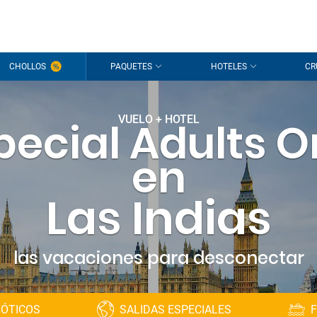
¡Hola
CHOLLOS
PAQUETES
HOTELES
CR
Estamos
sesión
p
VUELO + HOTEL
pecial Adults O
¿Todavía s
en
Las Indias
las vacaciones para desconectar
XÓTICOS
SALIDAS ESPECIALES
F