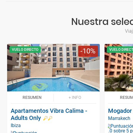
Nuestra selec
Via
10
VUELO DIRECTO
VUELO DIREC
RESUMEN
+ INFO
RESU
Apartamentos Vibra Calima -
Mogador
Adults Only
Marrakech
Ibiza