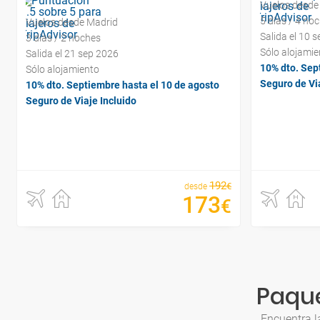
Vuelos desde
5 días / 4 no
Vuelos desde Madrid
Salida el 10 
3 días / 2 noches
Sólo alojamie
Salida el 21 sep 2026
10% dto. Sep
Sólo alojamiento
Seguro de Via
10% dto. Septiembre hasta el 10 de agosto
Seguro de Viaje Incluido
192
€
desde
173
€
Paque
Encuentra l