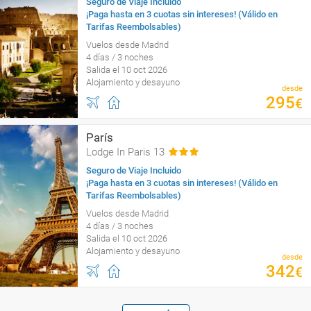
Seguro de Viaje Incluido
¡Paga hasta en 3 cuotas sin intereses! (Válido en
Tarifas Reembolsables)
Vuelos desde Madrid
4 días / 3 noches
Salida el 10 oct 2026
Alojamiento y desayuno
desde
295
€
París
Lodge In Paris 13
Seguro de Viaje Incluido
¡Paga hasta en 3 cuotas sin intereses! (Válido en
Tarifas Reembolsables)
Vuelos desde Madrid
4 días / 3 noches
Salida el 10 oct 2026
Alojamiento y desayuno
desde
342
€