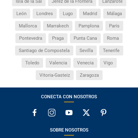
¿Cuántas veces debo imprimir el bono de los
Isla de la Sal
Jerez de la Frontera
Lanzarote
traslados?
León
Londres
Lugo
Madrid
Málaga
Mallorca
Marrakech
Pamplona
París
Pontevedra
Praga
Punta Cana
Roma
Santiago de Compostela
Sevilla
Tenerife
Toledo
Valencia
Venecia
Vigo
Vitoria-Gasteiz
Zaragoza
CONECTA CON NOSOTROS
SOBRE NOSOTROS