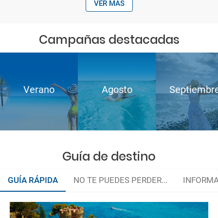
VER MÁS
Campañas destacadas
Verano
Agosto
Septiembr
Guía de destino
GUÍA RÁPIDA
NO TE PUEDES PERDER...
INFORMA
Organiza tu viaje