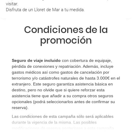
visitar.
Disfruta de un Lloret de Mar a tu medida
.
¿Qué caducidad debe tener mi pasaporte para ir
a...?
Condiciones de la
¿Con cuánta antelación tengo que estar en el
promoción
aeropuerto?
RESERVAR ¿Cómo puedo reservar un viaje de
Seguro de viaje incluido
con cobertura de equipaje,
paquete vacacional en la página web?
pérdida de conexiones y repatriación. Además, incluye
gastos médicos así como gastos de cancelación por
Al realizar la reserva, uno de los servicios ha
terrorismo y/o catástrofes naturales de hasta 3.000€ en el
extranjero. Este seguro garantiza asistencia básica en
quedado de pendiente de confirmación ¿Cómo
destino, pero no olvide que si quiere reforzar esta
sabré si se confirma el viaje?
asistencia tiene que añadir a su compra otros seguros
opcionales (podrá seleccionarlos antes de confirmar su
¿Cómo sé si hay plazas disponibles en el viaje que
reserva)
.
quiero al hacer mi solicitud de reserva?
Las condiciones de esta campaña sólo será aplicables
durante la vigencia de la misma. Las posibles
Si tengo los traslados incluidos, ¿dónde debo
modificaciones de reserva posteriores a esta campaña