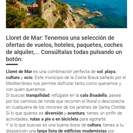
¿Cómo llegar?
La documentación de tu reserva te será enviada por mail en el
momento que el pago de la reserva esté realizado completamente.
¿Dónde alojarse?
Respecto a las tarjetas de embarque, casi todas las compañías aéreas
Gastronomía
tienen ya todos sus billetes electrónicos por lo que podrás obtenerlas
directamente en los mostradores de la aerolínea o realizando el check-
Lloret de Mar: Tenemos una selección de
in por su web.
Oficinas de Turismo
Mi primera pieza
Deportes
Descubre los
ofertas de vuelos, hoteles, paquetes, coches
de cerámica
náuticos
Jardines de
Eso sí, deberás estar atento si viajas con una compañía low cost, debido
de alquiler,... Consúltalas todas pulsando un
a que muchas de ellas exigen la presentación de la tarjeta de embarque
Asistencia Sanitaria
Santa Clotild
(que deberás realizar a través de su web) para que no te carguen un
botón:
suplemento extra en el mismo aeropuerto.
En caso de tener que enviarte la documentación de un paquete
Lloret de Mar
es una combinación perfecta de
sol
,
playa
,
vacacional (Caribe, circuitos, tours...) te enviaremos la documentación
cultura
y
ocio
. Este municipio de la Costa Brava bañado por el
de tu reserva alrededor de 10 días antes de salida, la cual deberás
Mediterráneo nos permite disfrutar tanto como queramos y
imprimir y llevar contigo en el viaje.
con quien queramos.
Esta documentación te será requerida en el mostrador de la compañía
Si buscas
tranquilidad
, refúgiate en la
cala Boadella
, pasea
aérea a la hora de realizar el check-in el día de la salida.
por los caminos de ronda que recorren el litoral o desconecta
en cualquiera de los rincones de los jardines de Santa Clotilde.
Si lo que quieres es
diversión
y
aventura
, tienes un sinfín de
MODIFICACIÓN ó CANCELACIÓN ¿Puedo anular o
actividades,
rutas a pie o en bicicleta
para agotarte.
modificar una reserva del viaje? ¿Qué gastos puede
Y si lo que buscas es una buena dosis de
cultura
, tienes a tu
disposición una
larga lista de edificios modernistas
por
generar una anulación o modificación del viaje?