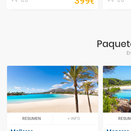
399
€
Paquete
En
RESUMEN
+ INFO
RESU