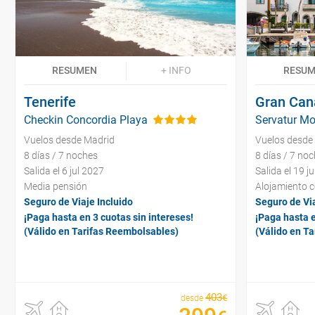
RESUMEN
+ INFO
RESU
Tenerife
Gran Can
Checkin Concordia Playa
Servatur Mo
Vuelos desde Madrid
Vuelos desde
8 días / 7 noches
8 días / 7 no
Salida el 6 jul 2027
Salida el 19 j
Media pensión
Alojamiento 
Seguro de Viaje Incluido
Seguro de Via
¡Paga hasta en 3 cuotas sin intereses!
¡Paga hasta e
(Válido en Tarifas Reembolsables)
(Válido en T
403
€
desde