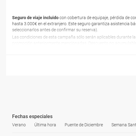
Seguro de viaje incluido
con cobertura de equipaje, pérdida de co
hasta 3.000€ en el extranjero. Este seguro garantiza asistencia bá
seleccionarlos antes de confirmar su reserva).
Las condiciones de esta campaña sólo serán aplicables durante la
promoción anteriormente mencionadas. Descuento no acumulable
Fechas especiales
Verano
Última hora
Puente de Diciembre
Semana San