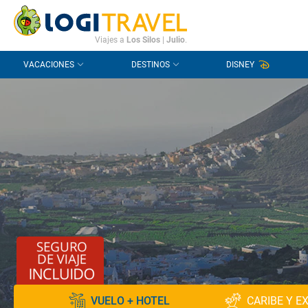
CONTACTO
PREGUNTAS FRECUENTES
Viajes a
Los Silos
|
Julio
.
VACACIONES
DESTINOS
DISNEY
VUELO + HOTEL
CARIBE Y E