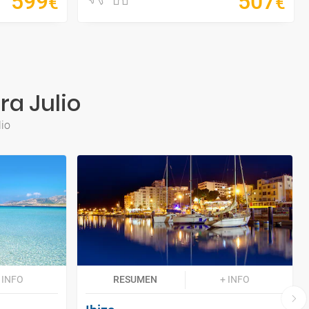
599
507
€
€
ra Julio
lio
 INFO
RESUMEN
+ INFO