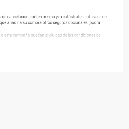
 de cancelación por terrorismo y/o catástrofes naturales de
ne que añadir a su compra otros seguros opcionales (podrá
es a esta campaña quedan excluidas de las condiciones de