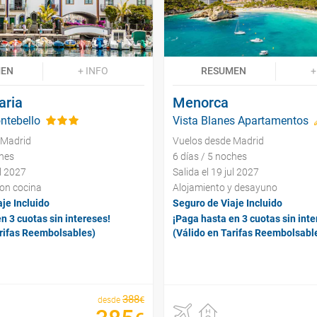
MEN
+ INFO
RESUMEN
+
aria
Menorca
ntebello
Vista Blanes Apartamentos
 Madrid
Vuelos desde Madrid
ches
6 días / 5 noches
ul 2027
Salida el 19 jul 2027
con cocina
Alojamiento y desayuno
je Incluido
Seguro de Viaje Incluido
n 3 cuotas sin intereses!
¡Paga hasta en 3 cuotas sin inte
arifas Reembolsables)
(Válido en Tarifas Reembolsabl
388
€
desde