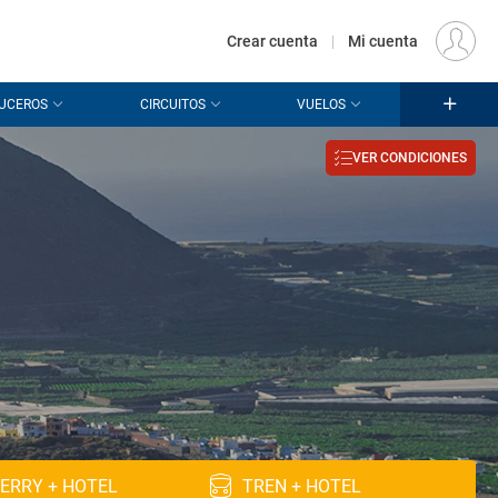
€
Origen
MADRID (MAD)
ES
EUR
Crear cuenta
|
Mi cuenta
UCEROS
CIRCUITOS
VUELOS
VER CONDICIONES
ERRY + HOTEL
TREN + HOTEL