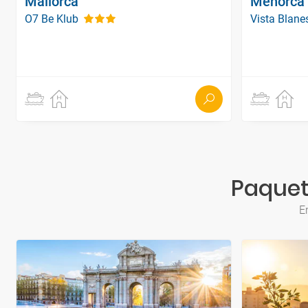
Mallorca
Menorca
O7 Be Klub
Vista Blan
Paquete
E