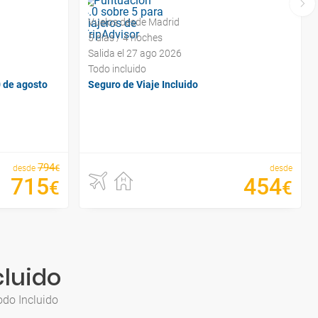
Vuelos desde Madrid
5 días / 4 noches
Salida el 27 ago 2026
Todo incluido
0 de agosto
Seguro de Viaje Incluido
794
€
desde
desde
715
454
€
€
cluido
odo Incluido