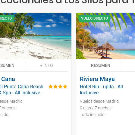
IRECTO
VUELO DIRECTO
ESUMEN
+ INFO
RESUMEN
 Cana
Riviera Maya
ol Punta Cana Beach
Hotel Riu Lupita - All
 Spa - All Inclusive
Inclusive
desde Madrid
Vuelos desde Madrid
 7 noches
9 días / 7 noches
luido
Todo incluido