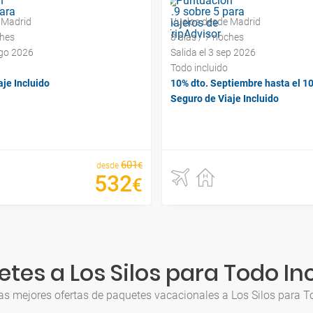
 Madrid
Vuelos desde Madrid
ches
8 días / 7 noches
ago 2026
Salida el 3 sep 2026
Todo incluido
je Incluido
10% dto. Septiembre hasta el 1
Seguro de Viaje Incluido
601
€
desde
532
€
tes a Los Silos para Todo In
as mejores ofertas de paquetes vacacionales a Los Silos para T