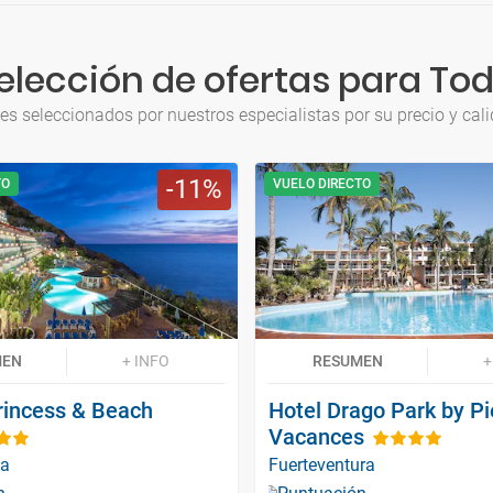
elección de ofertas para Tod
jes seleccionados por nuestros especialistas por su precio y cali
11
TO
VUELO DIRECTO
MEN
+ INFO
RESUMEN
+
incess & Beach
Hotel Drago Park by Pi
Vacances
ia
Fuerteventura