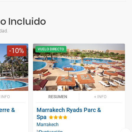
o Incluido
dad.
10
VUELO DIRECTO
 INFO
RESUMEN
+ INFO
erre &
Marrakech Ryads Parc &
Spa
Marrakech