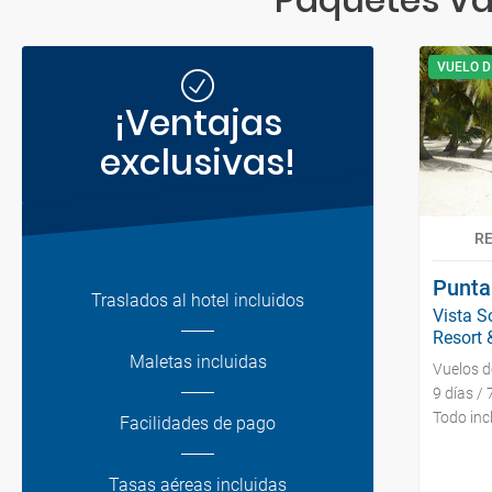
VUELO D
¡Ventajas
exclusivas!
R
Punta
Traslados al hotel incluidos
Vista S
Resort &
Maletas incluidas
Vuelos 
9 días /
Todo inc
Facilidades de pago
Tasas aéreas incluidas