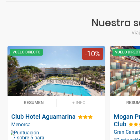
Nuestra s
Via
10
VUELO DIRECTO
VUELO DIREC
RESUMEN
+ INFO
RESU
Club Hotel Aguamarina
Mogan Pr
Club
Menorca
Gran Canar