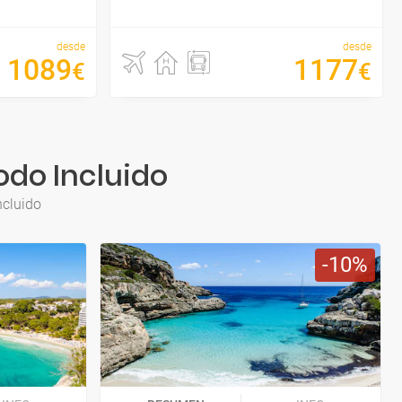
desde
desde
1089
1177
€
€
Todo Incluido
ncluido
10