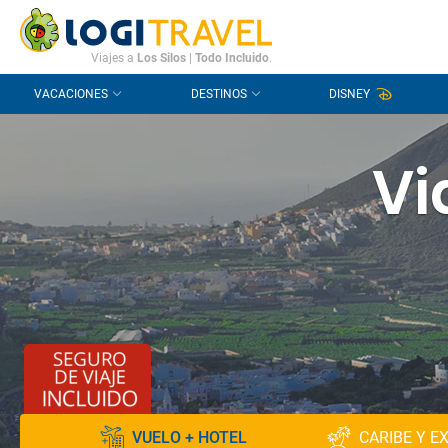
CONTACTO
PREGUNTAS FRECUENTES
Viajes a
Los Silos
|
Todo Incluido
.
VACACIONES
DESTINOS
DISNEY
Vi
VUELO + HOTEL
CARIBE Y E