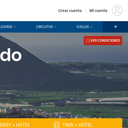
€
Origen
MADRID (MAD)
ES
EUR
Crear cuenta
|
Mi cuenta
UCEROS
CIRCUITOS
VUELOS
VER CONDICIONES
ido
ERRY + HOTEL
TREN + HOTEL