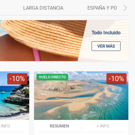
LARGA DISTANCIA
ESPAÑA Y PORTUGAL
Todo Incluido
VER MÁS
10
10
VUELO DIRECTO
 INFO
RESUMEN
+ INFO