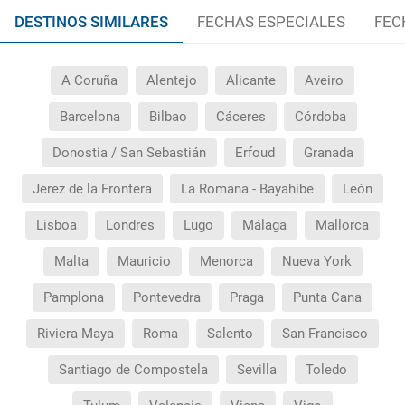
DESTINOS SIMILARES
FECHAS ESPECIALES
FEC
¿Cuántas veces debo imprimir el bono de los
traslados?
A Coruña
Alentejo
Alicante
Aveiro
Barcelona
Bilbao
Cáceres
Córdoba
Donostia / San Sebastián
Erfoud
Granada
Jerez de la Frontera
La Romana - Bayahibe
León
Lisboa
Londres
Lugo
Málaga
Mallorca
Malta
Mauricio
Menorca
Nueva York
Pamplona
Pontevedra
Praga
Punta Cana
Riviera Maya
Roma
Salento
San Francisco
Santiago de Compostela
Sevilla
Toledo