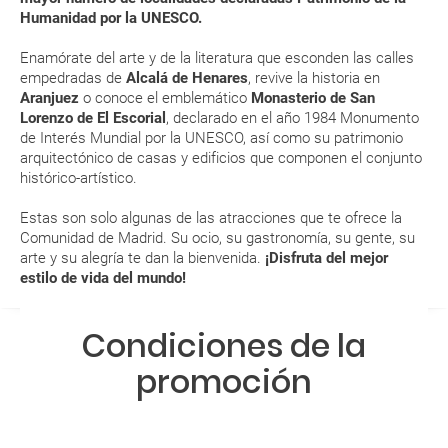
modificar una reserva del viaje? ¿Qué gastos puede
pero hay otras formas mejores de llegar, como cogiendo
Humanidad por la UNESCO.
generar una anulación o modificación del viaje?
el tren de alta velocidad AVE, un avión con destino al
Aeropuerto Adolfo Suárez-Madrid Barajas y, por supuesto,
Enamórate del arte y de la literatura que esconden las calles
autobuses.
¿Qué caducidad debe tener mi pasaporte para ir
empedradas de
Alcalá de Henares
, revive la historia en
Aranjuez
o conoce el emblemático
Monasterio de San
Aunque cualquier época del año es buena para hacer una
a...?
Lorenzo de El Escorial
, declarado en el año 1984 Monumento
escapada a la región, las estaciones con temperaturas
de Interés Mundial por la UNESCO, así como su patrimonio
más agradables son primavera y otoño.
¿Con cuánta antelación tengo que estar en el
arquitectónico de casas y edificios que componen el conjunto
En Madrid se puede disfrutar mucho y gratis. Sí, has leído
aeropuerto?
histórico-artístico.
bien, ¡GRATIS! Recorrer Madrid Río, divertirse con las
actividades culturales del Matadero Madrid e incluso
Estas son solo algunas de las atracciones que te ofrece la
RESERVAR ¿Cómo puedo reservar un viaje de
visitar grandes museos todos los miércoles no festivos.
Comunidad de Madrid. Su ocio, su gastronomía, su gente, su
paquete vacacional en la página web?
arte y su alegría te dan la bienvenida.
¡Disfruta del mejor
ENE
FEB
MAR
ABR
estilo de vida del mundo!
Al realizar la reserva, uno de los servicios ha
9 °C
11 °C
15 °C
17 °C
quedado de pendiente de confirmación ¿Cómo
Condiciones de la
0 °C
1 °C
3 °C
6 °C
sabré si se confirma el viaje?
promoción
¿Cómo sé si hay plazas disponibles en el viaje que
quiero al hacer mi solicitud de reserva?