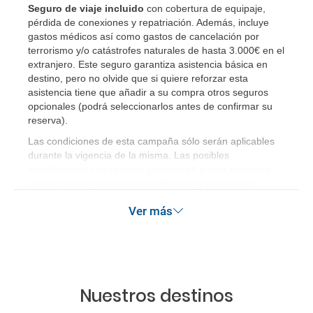
Seguro de viaje incluido
con cobertura de equipaje,
Si tengo los traslados incluidos, ¿dónde debo
pérdida de conexiones y repatriación. Además, incluye
dirigirme?
gastos médicos así como gastos de cancelación por
terrorismo y/o catástrofes naturales de hasta 3.000€ en el
¿Incluye algún seguro de viaje mi reserva?
extranjero. Este seguro garantiza asistencia básica en
destino, pero no olvide que si quiere reforzar esta
asistencia tiene que añadir a su compra otros seguros
¿Cuáles son las condiciones generales en las
opcionales (podrá seleccionarlos antes de confirmar su
reservas de viajes?
reserva)
.
Las condiciones de esta campaña sólo serán aplicables
¿Cuáles son los impuestos de entrada y salida del
durante la vigencia de la misma. Las posibles
país si viajo a América?
modificaciones de reserva posteriores a esta campaña
quedan excluidas de las condiciones de promoción
anteriormente mencionadas.
¿Qué hago si el traslado contratado del aeropuerto
Ver más
al hotel o viceversa no ha aparecido?
¿Necesito visado para poder ir a ...?
¿Por qué me sale el precio de un niño igual que el
Nuestros destinos
precio de un adulto?