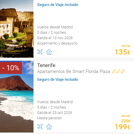
Seguro de Viaje Incluido
Vuelos desde Madrid
3 días / 2 noches
Salida el 13 nov 2026
Alojamiento y desayuno
desde
135
€
Tenerife
10
Apartamentos Be Smart Florida Plaza
Seguro de Viaje Incluido
Vuelos desde Madrid
3 días / 2 noches
Salida el 23 oct 2026
desde
Media pensión
220
€
199
€