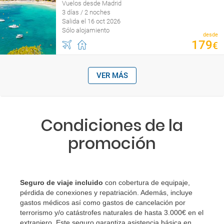
Vuelos desde Madrid
3 días / 2 noches
Salida el 16 oct 2026
Sólo alojamiento
desde
179
€
VER MÁS
Condiciones de la
promoción
Seguro de viaje incluido
con cobertura de equipaje,
pérdida de conexiones y repatriación. Además, incluye
gastos médicos así como gastos de cancelación por
terrorismo y/o catástrofes naturales de hasta 3.000€ en el
extranjero. Este seguro garantiza asistencia básica en