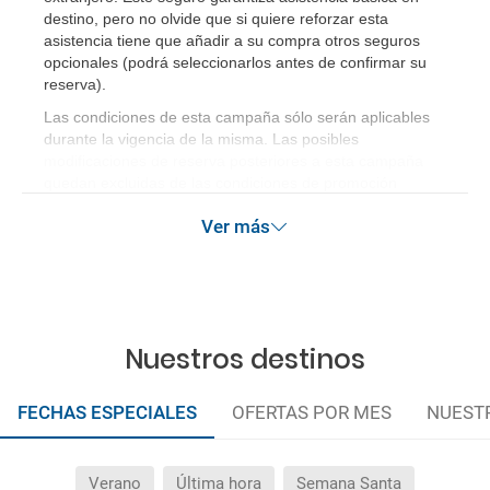
destino, pero no olvide que si quiere reforzar esta
asistencia tiene que añadir a su compra otros seguros
opcionales (podrá seleccionarlos antes de confirmar su
reserva)
.
Las condiciones de esta campaña sólo serán aplicables
durante la vigencia de la misma. Las posibles
modificaciones de reserva posteriores a esta campaña
quedan excluidas de las condiciones de promoción
anteriormente mencionadas.
Ver más
Nuestros destinos
FECHAS ESPECIALES
OFERTAS POR MES
NUEST
Verano
Última hora
Semana Santa