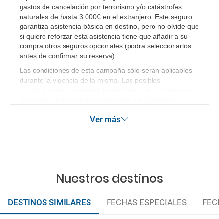
gastos de cancelación por terrorismo y/o catástrofes
naturales de hasta 3.000€ en el extranjero. Este seguro
¿Cómo sé si hay plazas disponibles en el viaje que
garantiza asistencia básica en destino, pero no olvide que
quiero al hacer mi solicitud de reserva?
si quiere reforzar esta asistencia tiene que añadir a su
compra otros seguros opcionales (podrá seleccionarlos
antes de confirmar su reserva)
.
Si tengo los traslados incluidos, ¿dónde debo
dirigirme?
Las condiciones de esta campaña sólo serán aplicables
durante la vigencia de la misma. Las posibles
modificaciones de reserva posteriores a esta campaña
¿Incluye algún seguro de viaje mi reserva?
quedan excluidas de las condiciones de promoción
anteriormente mencionadas.
¿Cuáles son las condiciones generales en las
Ver más
reservas de viajes?
¿Cuáles son los impuestos de entrada y salida del
país si viajo a América?
Nuestros destinos
¿Qué hago si el traslado contratado del aeropuerto
al hotel o viceversa no ha aparecido?
DESTINOS SIMILARES
FECHAS ESPECIALES
FEC