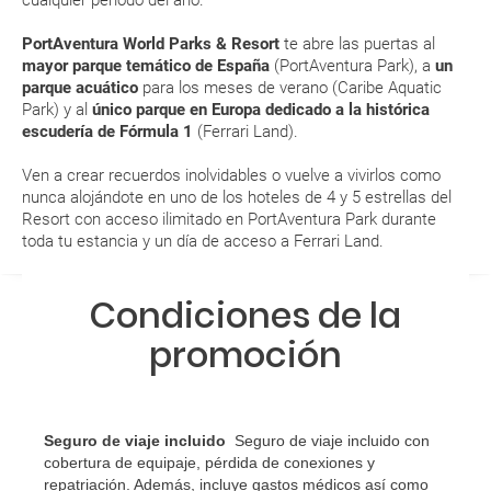
hoteles, como en las diferentes atracciones de agua.
aérea a la hora de realizar el check-in el día de la salida.
PortAventura World Parks & Resort
te abre las puertas al
ENE
FEB
MAR
ABR
mayor parque
temático de España
(PortAventura Park), a
un
MODIFICACIÓN ó CANCELACIÓN ¿Puedo anular o
parque acuático
para los meses de verano (Caribe Aquatic
Park) y al
único parque en Europa dedicado a la histórica
modificar una reserva del viaje? ¿Qué gastos puede
12.1 °C
13.2 °C
14.5 °C
17.7 °C
2
escudería de Fórmula 1
(Ferrari Land).
generar una anulación o modificación del viaje?
5.9 °C
6.5 °C
6.1 °C
10 °C
Ven a crear recuerdos inolvidables o vuelve a vivirlos como
¿Qué caducidad debe tener mi pasaporte para ir
nunca alojándote en uno de los hoteles de 4 y 5 estrellas del
a...?
Resort con acceso ilimitado en PortAventura Park durante
toda tu estancia y un día de acceso a Ferrari Land.
¿Con cuánta antelación tengo que estar en el
aeropuerto?
Condiciones de la
promoción
RESERVAR ¿Cómo puedo reservar un viaje de
paquete vacacional en la página web?
Al realizar la reserva, uno de los servicios ha
Seguro de viaje incluido
Seguro de viaje incluido con
quedado de pendiente de confirmación ¿Cómo
cobertura de equipaje, pérdida de conexiones y
sabré si se confirma el viaje?
repatriación. Además, incluye gastos médicos así como