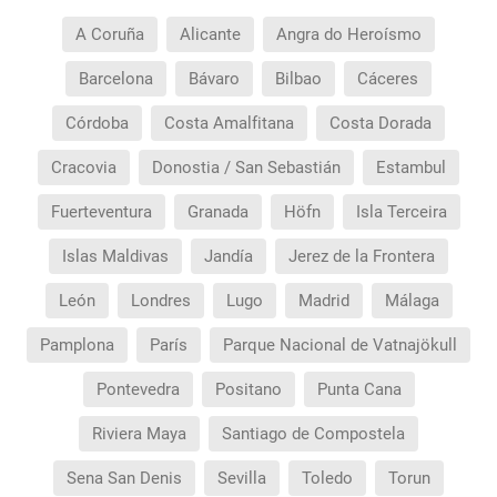
¿Necesito visado para poder ir a ...?
A Coruña
Alicante
Angra do Heroísmo
¿Por qué me sale el precio de un niño igual que el
Barcelona
Bávaro
Bilbao
Cáceres
precio de un adulto?
Córdoba
Costa Amalfitana
Costa Dorada
¿Cuántas veces debo imprimir el bono de los
Cracovia
Donostia / San Sebastián
Estambul
traslados?
Fuerteventura
Granada
Höfn
Isla Terceira
Islas Maldivas
Jandía
Jerez de la Frontera
León
Londres
Lugo
Madrid
Málaga
Pamplona
París
Parque Nacional de Vatnajökull
Pontevedra
Positano
Punta Cana
Riviera Maya
Santiago de Compostela
Sena San Denis
Sevilla
Toledo
Torun