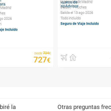
Vuelos desde Madrid
8 días / 7 noches
 Madrid
Salida el 13 ago 2026
ches
Todo incluido
ago 2026
Seguro de Viaje Incluido
n
je Incluido
734
€
desde
727
€
iré la
Otras preguntas frec