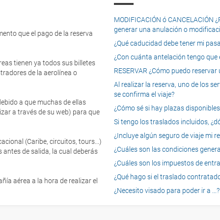
MODIFICACIÓN ó CANCELACIÓN ¿Pued
generar una anulación o modificaci
mento que el pago de la reserva
¿Qué caducidad debe tener mi pasapo
¿Con cuánta antelación tengo que e
eas tienen ya todos sus billetes
RESERVAR ¿Cómo puedo reservar un
tradores de la aerolínea o
Al realizar la reserva, uno de los 
se confirma el viaje?
 debido a que muchas de ellas
¿Cómo sé si hay plazas disponibles e
izar a través de su web) para que
Si tengo los traslados incluidos, ¿
¿Incluye algún seguro de viaje mi r
onal (Caribe, circuitos, tours...)
¿Cuáles son las condiciones general
 antes de salida, la cual deberás
¿Cuáles son los impuestos de entrad
¿Qué hago si el traslado contratado
ía aérea a la hora de realizar el
¿Necesito visado para poder ir a ...?