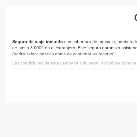
Seguro de viaje incluido
con cobertura de equipaje, pérdida de
de hasta 3.000€ en el extranjero. Este seguro garantiza asistenc
(podrá seleccionarlos antes de confirmar su reserva)
.
Las condiciones de esta campaña sólo serán aplicables durante 
promoción anteriormente mencionadas. Descuento no acumulab