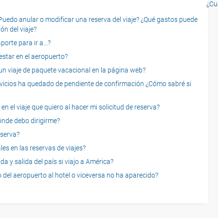
¿Cu
o anular o modificar una reserva del viaje? ¿Qué gastos puede
ón del viaje?
rte para ir a...?
star en el aeropuerto?
 viaje de paquete vacacional en la página web?
servicios ha quedado de pendiente de confirmación ¿Cómo sabré si
n el viaje que quiero al hacer mi solicitud de reserva?
dónde debo dirigirme?
eserva?
es en las reservas de viajes?
a y salida del país si viajo a América?
 del aeropuerto al hotel o viceversa no ha aparecido?