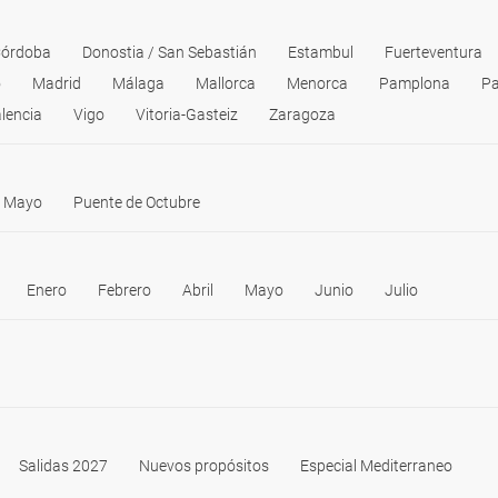
órdoba
Donostia / San Sebastián
Estambul
Fuerteventura
o
Madrid
Málaga
Mallorca
Menorca
Pamplona
Pa
lencia
Vigo
Vitoria-Gasteiz
Zaragoza
e Mayo
Puente de Octubre
Enero
Febrero
Abril
Mayo
Junio
Julio
Salidas 2027
Nuevos propósitos
Especial Mediterraneo