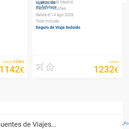
Vuelos desde Madrid
8 días / 7 noches
Salida el 14 ago 2026
Todo incluido
Seguro de Viaje Incluido
1236
€
desde
desde
1142
1232
€
€
uentes de Viajes...
¿Por