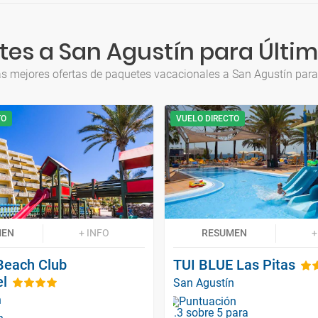
es a San Agustín para Últi
as mejores ofertas de paquetes vacacionales a San Agustín para
TO
VUELO DIRECTO
MEN
+ INFO
RESUMEN
+
Beach Club
TUI BLUE Las Pitas
el
San Agustín
n