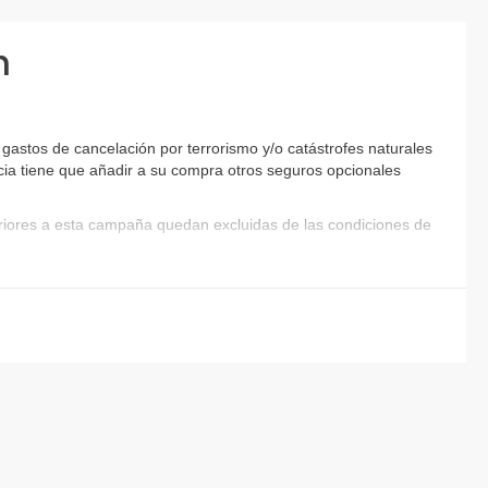
n
astos de cancelación por terrorismo y/o catástrofes naturales
encia tiene que añadir a su compra otros seguros opcionales
eriores a esta campaña quedan excluidas de las condiciones de