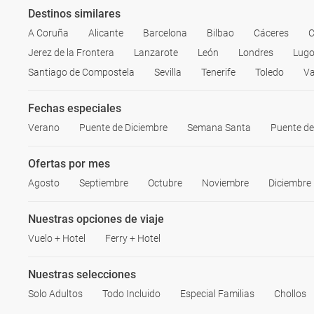
Destinos similares
A Coruña
Alicante
Barcelona
Bilbao
Cáceres
C
Jerez de la Frontera
Lanzarote
León
Londres
Lug
Santiago de Compostela
Sevilla
Tenerife
Toledo
Va
Fechas especiales
Verano
Puente de Diciembre
Semana Santa
Puente d
Ofertas por mes
Agosto
Septiembre
Octubre
Noviembre
Diciembre
Nuestras opciones de viaje
Vuelo + Hotel
Ferry + Hotel
Nuestras selecciones
Solo Adultos
Todo Incluido
Especial Familias
Chollos