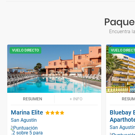
Paquet
Encuentra l
VUELO DIRECTO
VUELO DIREC
RESUMEN
+ INFO
RESU
Marina Elite
Bluebay 
Aparthot
San Agustín
San Agustí