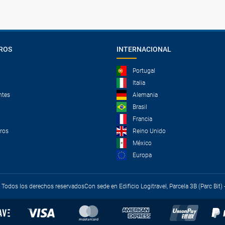
ROS
INTERNACIONAL
Portugal
Italia
ntes
Alemania
Brasil
Francia
tros
Reino Unido
México
Europa
 - Todos los derechos reservados
Con sede en Edificio Logitravel, Parcela 3B (Parc Bit