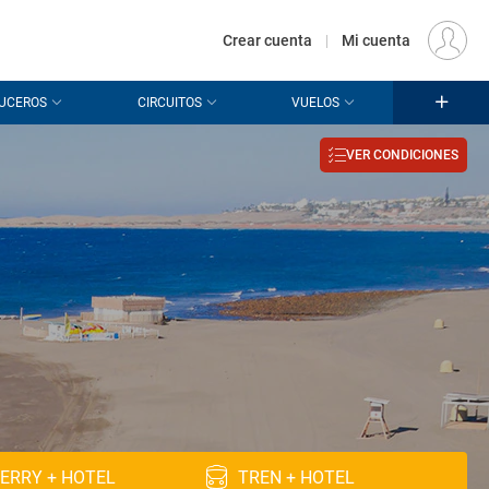
€
Origen
MADRID (MAD)
ES
EUR
Crear cuenta
|
Mi cuenta
UCEROS
CIRCUITOS
VUELOS
VER CONDICIONES
n
ERRY + HOTEL
TREN + HOTEL