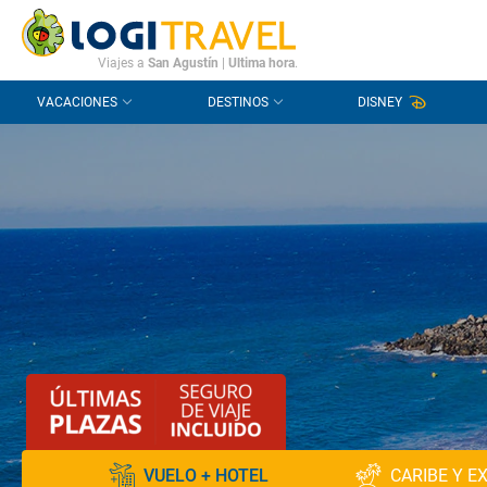
CONTACTO
PREGUNTAS FRECUENTES
Viajes a
San Agustín
|
Ultima hora
.
VACACIONES
DESTINOS
DISNEY
VUELO + HOTEL
CARIBE Y E