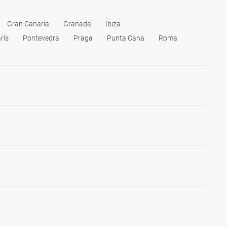
Gran Canaria
Granada
Ibiza
rís
Pontevedra
Praga
Punta Cana
Roma