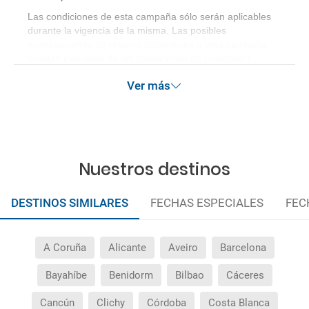
Las condiciones de esta campaña sólo serán aplicables
durante la vigencia de la misma. Las posibles
modificaciones de reserva posteriores a esta campaña
quedan excluidas de las condiciones de promoción
anteriormente mencionadas.
Ver más
Nuestros destinos
DESTINOS SIMILARES
FECHAS ESPECIALES
FEC
A Coruña
Alicante
Aveiro
Barcelona
Bayahíbe
Benidorm
Bilbao
Cáceres
Cancún
Clichy
Córdoba
Costa Blanca