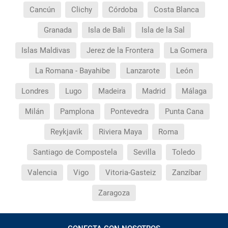
Cancún
Clichy
Córdoba
Costa Blanca
Granada
Isla de Bali
Isla de la Sal
Islas Maldivas
Jerez de la Frontera
La Gomera
La Romana - Bayahibe
Lanzarote
León
Londres
Lugo
Madeira
Madrid
Málaga
Milán
Pamplona
Pontevedra
Punta Cana
Reykjavik
Riviera Maya
Roma
Santiago de Compostela
Sevilla
Toledo
Valencia
Vigo
Vitoria-Gasteiz
Zanzíbar
Zaragoza