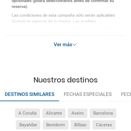
opcionales (podrá seleccionarlos antes de confirmar su
reserva)
.
Las condiciones de esta campaña sólo serán aplicables
durante la vigencia de la misma. Las posibles
modificaciones de reserva posteriores a esta campaña
quedan excluidas de las condiciones de promoción
anteriormente mencionadas.
Ver más
Nuestros destinos
DESTINOS SIMILARES
FECHAS ESPECIALES
FEC
A Coruña
Alicante
Aveiro
Barcelona
Bayahíbe
Benidorm
Bilbao
Cáceres