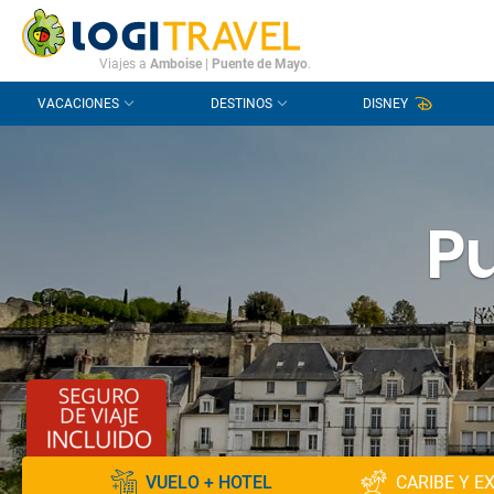
CONTACTO
PREGUNTAS FRECUENTES
Viajes a
Amboise
|
Puente de Mayo
.
VACACIONES
DESTINOS
DISNEY
P
VUELO + HOTEL
CARIBE Y E