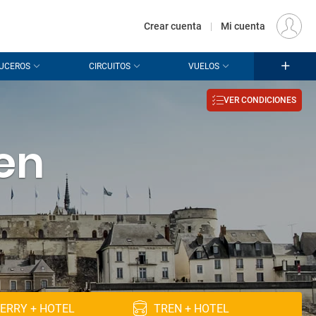
€
Origen
MADRID (MAD)
ES
EUR
Crear cuenta
|
Mi cuenta
UCEROS
CIRCUITOS
VUELOS
VER CONDICIONES
en
ERRY + HOTEL
TREN + HOTEL