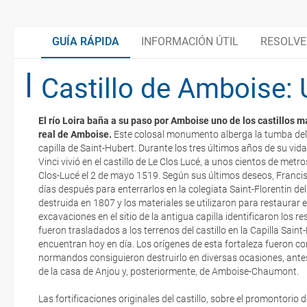
GUÍA RÁPIDA
INFORMACIÓN ÚTIL
RESOLVE
Castillo de Amboise: 
Guía útil
El río Loira baña a su paso por Amboise uno de los castillos m
El Loira en bici
real de Amboise.
Este colosal monumento alberga la tumba del a
La documentación de tu reserva te será enviada por mail en el mo
capilla de Saint-Hubert. Durante los tres últimos años de su vi
esté realizado completamente.
Vinci vivió en el castillo de Le Clos Lucé, a unos cientos de metros
Clos-Lucé el 2 de mayo 1519. Según sus últimos deseos, Francisc
Valle del Loira, paisaje cultural vivo
Respecto a las tarjetas de embarque, casi todas las compañías aér
días después para enterrarlos en la colegiata Saint-Florentin del 
electrónicos por lo que podrás obtenerlas directamente en los mos
destruida en 1807 y los materiales se utilizaron para restaurar el
realizando el check-in por su web.
excavaciones en el sitio de la antigua capilla identificaron los r
Organiza tu viaje
fueron trasladados a los terrenos del castillo en la Capilla Sain
Eso sí, deberás estar atento si viajas con una compañía low cost,
encuentran hoy en día. Los orígenes de esta fortaleza fueron co
exigen la presentación de la tarjeta de embarque (que deberás real
normandos consiguieron destruirlo en diversas ocasiones, antes
Documentación
no te carguen un suplemento extra en el mismo aeropuerto.
de la casa de Anjou y, posteriormente, de Amboise-Chaumont.
En caso de tener que enviarte la documentación de un paquete vacaci
Las fortificaciones originales del castillo, sobre el promontorio
Moneda
te enviaremos la documentación de tu reserva alrededor de 10 días