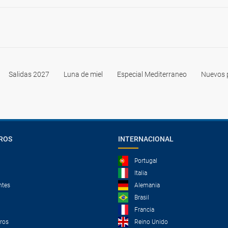
Salidas 2027
Luna de miel
Especial Mediterraneo
Nuevos 
ROS
INTERNACIONAL
Portugal
Italia
ntes
Alemania
Brasil
Francia
tros
Reino Unido