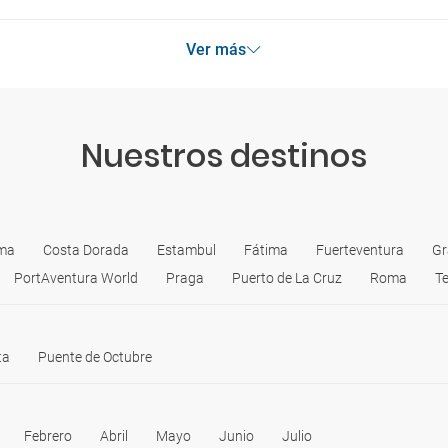
Ver más
Nuestros destinos
lma
Costa Dorada
Estambul
Fátima
Fuerteventura
Gr
PortAventura World
Praga
Puerto de La Cruz
Roma
Te
ta
Puente de Octubre
Febrero
Abril
Mayo
Junio
Julio