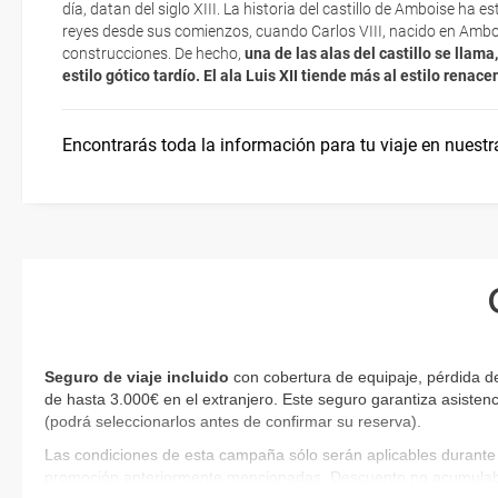
día, datan del siglo XIII. La historia del castillo de Amboise ha e
imprimir y llevar contigo en el viaje.
reyes desde sus comienzos, cuando Carlos VIII, nacido en Amb
construcciones. De hecho,
una de las alas del castillo se llama
Esta documentación te será requerida en el mostrador de la compañ
estilo gótico tardío. El ala Luis XII tiende más al estilo renace
check-in el día de la salida.
Encontrarás toda la información para tu viaje en nuestr
Seguro de viaje incluido
con cobertura de equipaje, pérdida de
de hasta 3.000€ en el extranjero. Este seguro garantiza asistenc
(podrá seleccionarlos antes de confirmar su reserva)
.
Las condiciones de esta campaña sólo serán aplicables durante 
promoción anteriormente mencionadas. Descuento no acumulab