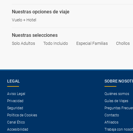
Nuestras opciones de viaje
Vuelo + Hotel
Nuestras selecciones
Solo Adultos
Todo Incluido
Especial Familias
Chollos
LEGAL
SOBRE NOSOT
Aviso Legal
Quiénes somos
Privacidad
Guías de Viajes
Seguridad
Preguntas Frecue
Política de Cookies
Contacto
Canal Ético
Afiliados
Accesibilidad
Trabaja con noso