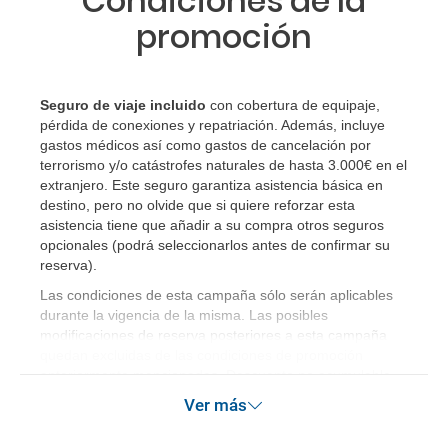
Condiciones de la
promoción
Seguro de viaje incluido
con cobertura de equipaje,
pérdida de conexiones y repatriación. Además, incluye
gastos médicos así como gastos de cancelación por
terrorismo y/o catástrofes naturales de hasta 3.000€ en el
extranjero. Este seguro garantiza asistencia básica en
destino, pero no olvide que si quiere reforzar esta
asistencia tiene que añadir a su compra otros seguros
opcionales (podrá seleccionarlos antes de confirmar su
reserva)
.
Las condiciones de esta campaña sólo serán aplicables
durante la vigencia de la misma. Las posibles
modificaciones de reserva posteriores a esta campaña
quedan excluidas de las condiciones de promoción
anteriormente mencionadas. Descuento no acumulable.
Ver más