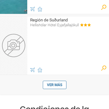
Región de Suðurland
Hellishólar Hótel Eyjafjallajökull
VER MÁS