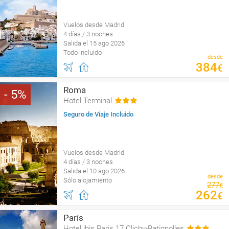
Vuelos desde Madrid
4 días / 3 noches
Salida el 15 ago 2026
Todo incluido
desde
384
€
Roma
5
Hotel Terminal
Seguro de Viaje Incluido
Vuelos desde Madrid
4 días / 3 noches
Salida el 10 ago 2026
desde
Sólo alojamiento
277
€
262
€
París
Hotel ibis Paris 17 Clichy-Batignolles