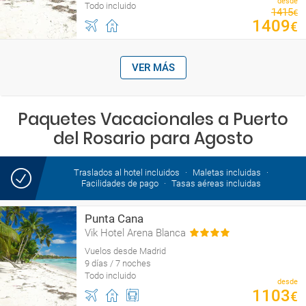
desde
Todo incluido
1415
€
1409
€
VER MÁS
Paquetes Vacacionales a Puerto
del Rosario para Agosto
Traslados al hotel incluidos
Maletas incluidas
Facilidades de pago
Tasas aéreas incluidas
Punta Cana
Vik Hotel Arena Blanca
Vuelos desde Madrid
9 días / 7 noches
Todo incluido
desde
1103
€