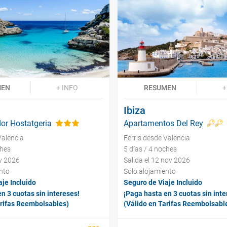
MEN
+ INFO
RESUMEN
+
Ibiza
or Hostatgeria
Apartamentos Del Rey
Valencia
Ferris desde Valencia
ches
5 días / 4 noches
ov 2026
Salida el 12 nov 2026
nto
Sólo alojamiento
je Incluido
Seguro de Viaje Incluido
n 3 cuotas sin intereses!
¡Paga hasta en 3 cuotas sin inte
arifas Reembolsables)
(Válido en Tarifas Reembolsabl