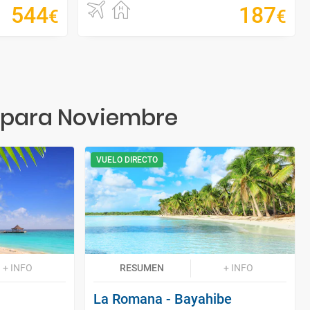
544
187
€
€
o para Noviembre
VUELO DIRECTO
+ INFO
RESUMEN
+ INFO
La Romana - Bayahibe