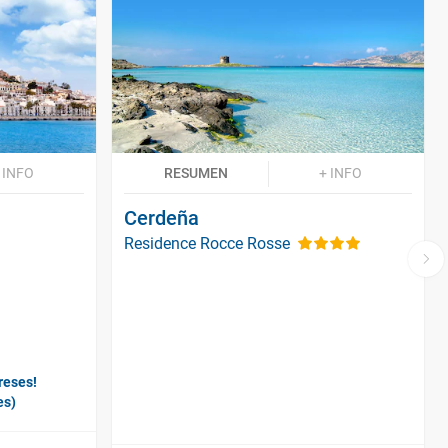
 INFO
RESUMEN
+ INFO
Cerdeña
Residence Rocce Rosse
reses!
es)