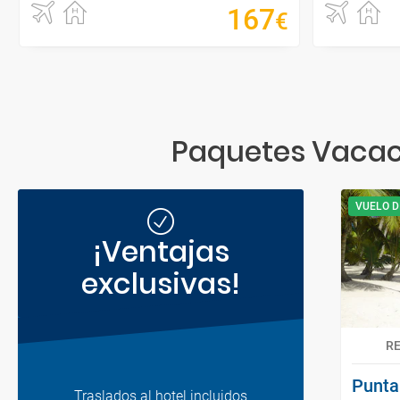
167
€
Paquetes Vacaci
VUELO D
¡Ventajas
exclusivas!
R
Punta
Traslados al hotel incluidos