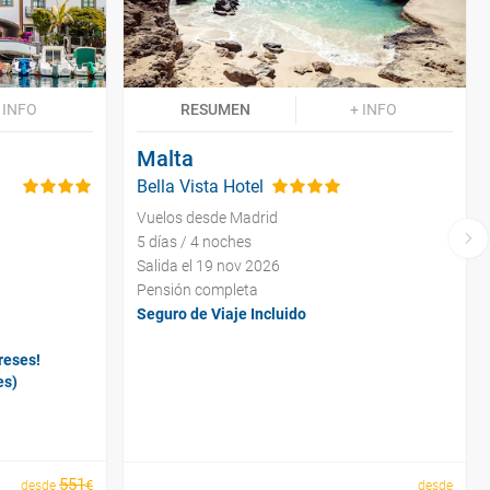
 INFO
RESUMEN
+ INFO
Malta
Bella Vista Hotel
Vuelos desde Madrid
5 días / 4 noches
Salida el 19 nov 2026
Pensión completa
Seguro de Viaje Incluido
reses!
es)
551
€
desde
desde