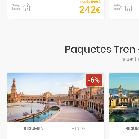
250
€
desde
242
€
Paquetes Tren 
Encuentra
6
RESUMEN
+ INFO
RESU