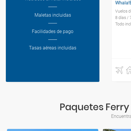
Whala!B
Vuelos 
Maletas incluidas
8 días /
Todo inc
Facilidades de pago
Tasas aéreas incluidas
Paquetes Ferry 
Encuentra