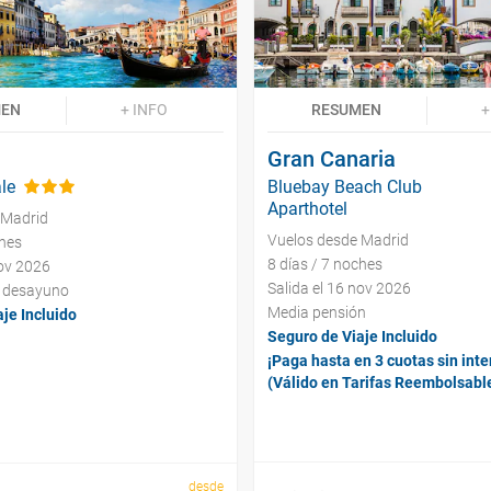
MEN
+ INFO
RESUMEN
+
Gran Canaria
le
Bluebay Beach Club
Aparthotel
 Madrid
Vuelos desde Madrid
ches
8 días / 7 noches
nov 2026
Salida el 16 nov 2026
y desayuno
Media pensión
je Incluido
Seguro de Viaje Incluido
¡Paga hasta en 3 cuotas sin inte
(Válido en Tarifas Reembolsabl
desde