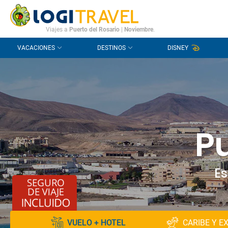
CONTACTO
PREGUNTAS FRECUENTES
Viajes a
Puerto del Rosario
|
Noviembre
.
VACACIONES
DESTINOS
DISNEY
Pu
Es
VUELO + HOTEL
CARIBE Y E