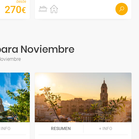
desde
270
€
 para Noviembre
 Noviembre
 INFO
RESUMEN
+ INFO