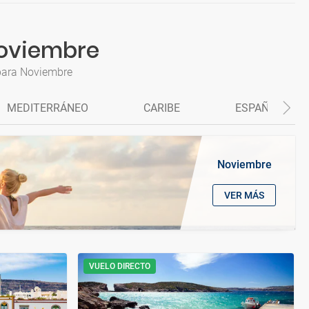
Noviembre
 para Noviembre
MEDITERRÁNEO
CARIBE
ESPAÑA Y PO
Noviembre
VER MÁS
VUELO DIRECTO