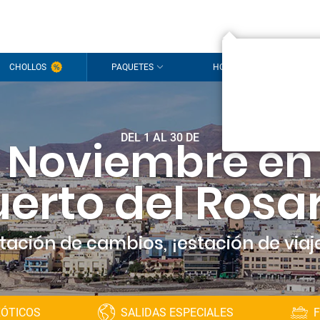
¡Hola
CHOLLOS
PAQUETES
HOTELES
CR
Estamos
sesión
p
DEL 1 AL 30 DE
Noviembre en
¿Todavía s
erto del Rosa
tación de cambios, ¡estación de viaj
XÓTICOS
SALIDAS ESPECIALES
F