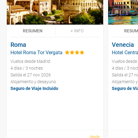
RESUMEN
+ INFO
RESU
Roma
Venecia
Hotel Roma Tor Vergata
Hotel Centra
Vuelos desde Madrid
Vuelos desde
4 días / 3 noches
4 días / 3 no
Salida el 27 nov 2026
Salida el 27 
Alojamiento y desayuno
Alojamiento 
Seguro de Viaje Incluido
Seguro de Via
desde