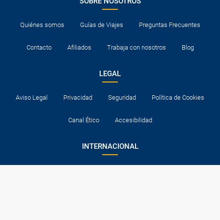
SOBRE NOSOTROS
Quiénes somos
Guías de Viajes
Preguntas Frecuentes
Contacto
Afiliados
Trabaja con nosotros
Blog
LEGAL
Aviso Legal
Privacidad
Seguridad
Política de Cookies
Canal Ético
Accesibilidad
INTERNACIONAL
Portugal
Italia
Alemania
Brasil
Francia
Reino Unido
México
Europa