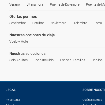
Verano
Última hora
Puente de Diciembre
Puente de M
Ofertas por mes
Septiembre
Octubre
Noviembre
Diciembre
Enero
Nuestras opciones de viaje
Vuelo + Hotel
Nuestras selecciones
Solo Adultos
Todo Incluido
Especial Familias
Chollos
LEGAL
SOBRE NOSOT
Aviso Legal
Quiénes somos