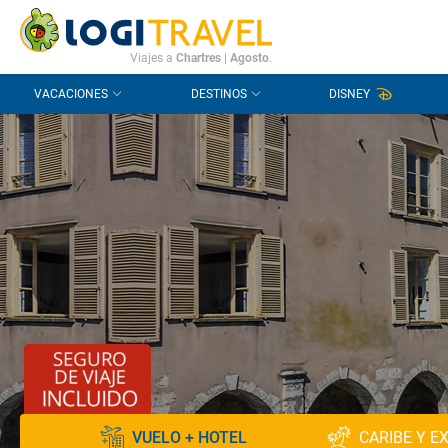
CONTACTO
PREGUNTAS FRECUENTES
Viajes a
Chartres
|
Agosto
.
VACACIONES
DESTINOS
DISNEY
VUELO + HOTEL
CARIBE Y E