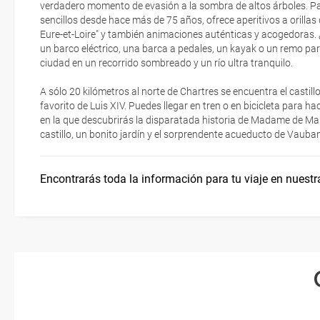
verdadero momento de evasión a la sombra de altos árboles. Pa
imprimir y llevar contigo en el viaje.
sencillos desde hace más de 75 años, ofrece aperitivos a orillas
Eure-et-Loire" y también animaciones auténticas y acogedoras. ¿
Esta documentación te será requerida en el mostrador de la compañ
un barco eléctrico, una barca a pedales, un kayak o un remo para
check-in el día de la salida.
ciudad en un recorrido sombreado y un río ultra tranquilo.
A sólo 20 kilómetros al norte de Chartres se encuentra el casti
favorito de Luis XIV. Puedes llegar en tren o en bicicleta para h
en la que descubrirás la disparatada historia de Madame de M
castillo, un bonito jardín y el sorprendente acueducto de Vauban
Encontrarás toda la información para tu viaje en nuestr