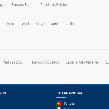
ayo
Semana Santa
Puente de Octubre
Febrero
Abril
Mayo
Junio
Julio
Salidas 2027
Nuevos propósitos
Especial Mediterraneo
Lu
ROS
INTERNACIONAL
Portugal