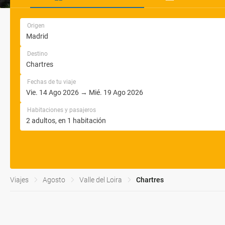
Origen
Destino
Fechas de tu viaje
Habitaciones y pasajeros
Viajes
Agosto
Valle del Loira
Chartres