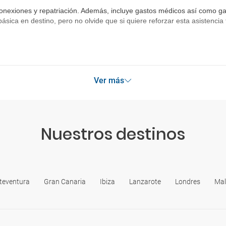
onexiones y repatriación. Además, incluye gastos médicos así como gas
básica en destino, pero no olvide que si quiere reforzar esta asistenc
Ver más
Nuestros destinos
teventura
Gran Canaria
Ibiza
Lanzarote
Londres
Mal