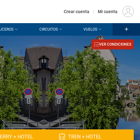
€
Origen
MADRID (MAD)
ES
EUR
Crear cuenta
|
Mi cuenta
UCEROS
CIRCUITOS
VUELOS
VER CONDICIONES
ERRY + HOTEL
TREN + HOTEL