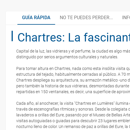
GUÍA RÁPIDA
NO TE PUEDES PERDER...
INF
Chartres: La fascinan
Ruta de Leonardo da Vinci y el Renacimiento francés
Guía útil
Capital de la luz, las vidrieras y el perfume, la ciudad es algo má
Ruta por los Castillos reales del Valle del Loira
El Loira en bici
distinguido por serios argumentos culturales y naturales.
La documentación de tu reserva te será enviada por mail en el mo
esté realizado completamente.
Para tomar altura en Chartres, nada como esta insólita visita qu
estructura del tejado, habitualmente cerradas al público. A 70 me
Senderismo y actividades fluviales
Valle del Loira, paisaje cultural vivo
Respecto a las tarjetas de embarque, casi todas las compañías aér
Chartres despliega su arquitectura, su armazón metálico -uno d
electrónicos por lo que podrás obtenerlas directamente en los mos
pero también la historia de sus vidrieras, desmontadas durant
realizando el check-in por su web.
repartidas en 150 ventanales, es decir, una superficie de apro
Gastronomía
Organiza tu viaje
Eso sí, deberás estar atento si viajas con una compañía low cost,
Cada año, al anochecer, la visita "Chartres en Lumières" ilumina
exigen la presentación de la tarjeta de embarque (que deberás real
través de escenografías rítmicas y sonoras. Desde la colegiata 
Documentación
no te carguen un suplemento extra en el mismo aeropuerto.
lavaderos a orillas del Eure, pasando por el Museo de Bellas Arte
visitas autoguiadas o guiadas para descubrir 23 lugares emblem
En caso de tener que enviarte la documentación de un paquete vacaci
nocturno lleno de color. Un remanso de paz a orillas del Eure, l
Moneda
te enviaremos la documentación de tu reserva alrededor de 10 días