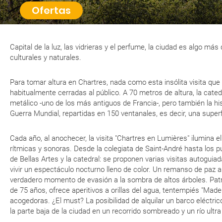
Ofertas
Capital de la luz, las vidrieras y el perfume, la ciudad es algo má
culturales y naturales.
Para tomar altura en Chartres, nada como esta insólita visita que 
habitualmente cerradas al público. A 70 metros de altura, la cate
metálico -uno de los más antiguos de Francia-, pero también la h
Guerra Mundial, repartidas en 150 ventanales, es decir, una sup
Cada año, al anochecer, la visita "Chartres en Lumières" ilumina e
rítmicas y sonoras. Desde la colegiata de Saint-André hasta los p
de Bellas Artes y la catedral: se proponen varias visitas autogui
vivir un espectáculo nocturno lleno de color. Un remanso de paz a 
verdadero momento de evasión a la sombra de altos árboles. Pat
de 75 años, ofrece aperitivos a orillas del agua, tentempiés "Mad
acogedoras. ¿El must? La posibilidad de alquilar un barco eléctri
la parte baja de la ciudad en un recorrido sombreado y un río ultra 