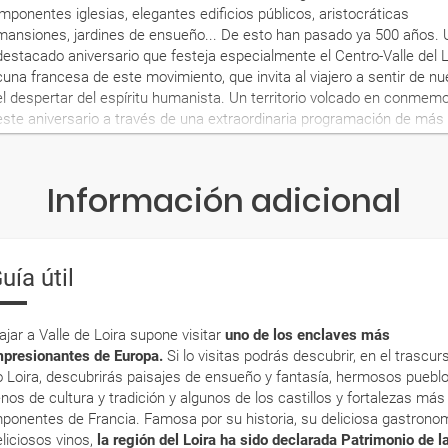
imponentes iglesias, elegantes edificios públicos, aristocráticas
mansiones, jardines de ensueño... De esto han pasado ya 500 años. 
destacado aniversario que festeja especialmente el Centro-Valle del L
cuna francesa de este movimiento, que invita al viajero a sentir de n
el despertar del espíritu humanista. Un territorio volcado en conmem
este aniversario a través de una extraordinaria programación de más 
reconocido como Patrimonio de la Humanidad, a la música, los jardines
la artesanía, la gastronomía y, más ampliamente, el arte del buen viv
Aprovecha esta oportunidad única de disfrutar de grandes eventos y viv
Información adicional
al volante estas tierras con historia, adéntrate en sus elegantes casti
históricos, vive el esplendor de una época de artistas y genios univer
excelentes vinos locales… 2019 marcará además el 5º centenario de l
el nacimiento de Catalina de Médici en Florencia y el inicio de la con
uía útil
indispensable para entender el devenir no solo de Francia, sino de to
ajar a Valle de Loira supone visitar
uno de los enclaves más
mpresionantes de Europa.
Si lo visitas podrás descubrir, en el trascur
ío Loira, descubrirás paisajes de ensueño y fantasía, hermosos puebl
enos de cultura y tradición y algunos de los castillos y fortalezas más
mponentes de Francia. Famosa por su historia, su deliciosa gastrono
eliciosos vinos,
la región del Loira ha sido declarada Patrimonio de l