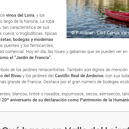
 los
vinos del Loira
, y los
 largo de la historia. La toba
a, tan característica de sus
ueva, o troglodíticas, típicas
 setas, bodegas y modernas
s puentes y los ferrocarriles,
idad comercial. Hoy en día, las toues y gabarras que se pueden ver en e
omo el “Jardín de Francia”.
́mbolo de los jardines renacentistas. También son dignos de mención 
lo del Rivau
y los jardines del
Castillo Real de Amboise
, con sus bol
la más grande de Francia. Destaca por el gran número de bodegas ecolo
erentes: blancos, tintos o rosados, espumosos, secos, semisecos, tá
el 20º aniversario de su declaración como Patrimonio de la Humanid