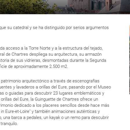
s que su catedral y se ha distinguido por serios argumentos
da acceso a la Torre Norte y a la estructura del tejado,
dral de Chartres despliega su arquitectura, su armazón
istoria de sus vidrieras, desmontadas durante la Segunda
erficie de aproximadamente 2.500 m2.
l patrimonio arquitectónico a través de escenografías
uentes y lavaderos a orillas del Eure, pasando por el Museo
adas o guiadas para descubrir 23 lugares emblemáticos y
orillas del Eure, la Guinguette de Chartres ofrece un
rimonio dedicado a los placeres sencillos desde hace más
e in Eure-et-Loire" y también animaciones auténticas y
co, una barca a pedales, un kayak o un remo para descubrir
tranquilo.