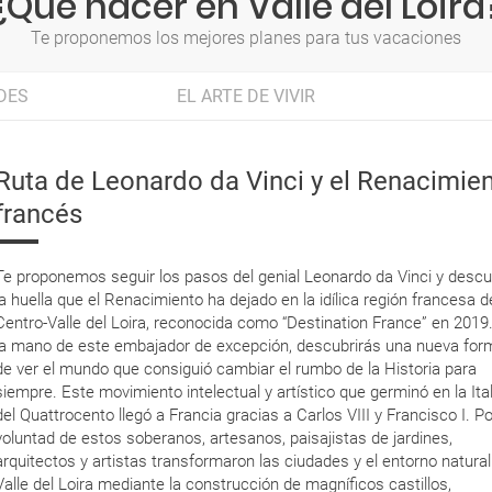
¿Qué hacer en Valle del Loira
Te proponemos los mejores planes para tus vacaciones
DES
EL ARTE DE VIVIR
Ruta de Leonardo da Vinci y el Renacimie
francés
Te proponemos seguir los pasos del genial Leonardo da Vinci y descu
la huella que el Renacimiento ha dejado en la idílica región francesa d
Centro-Valle del Loira, reconocida como “Destination France” en 2019
la mano de este embajador de excepción, descubrirás una nueva for
de ver el mundo que consiguió cambiar el rumbo de la Historia para
siempre. Este movimiento intelectual y artístico que germinó en la Ital
del Quattrocento llegó a Francia gracias a Carlos VIII y Francisco I. Po
voluntad de estos soberanos, artesanos, paisajistas de jardines,
arquitectos y artistas transformaron las ciudades y el entorno natural
Valle del Loira mediante la construcción de magníficos castillos,