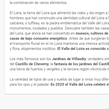
la combinación de varios elementos.
El Loira, la tierra del Loira que alimentó las vides y dio origen a
hombres que han construido una identidad cultural del Loira a lo
calcárea, o tuffeau, es la piedra emblemática del Valle del Loir
monumentos, ciudades y pueblos. Descubre también las casas c
del Loira, que ahora se han convertido en
museos, cultivos de
casas de bajo consumo energético
. Antes de que surgieran lo
el transporte fluvial en el río Loira mantenía una intensa activ
y flora, alojamientos insólitos.
El Valle del Loira es conocido c
Los más famosos son los
Jardines de Villandry
, verdadero si
del
Castillo de Cheverny
, la
fantasía de los jardines del Castil
una tierra de huertos y vergeles y la tercera región vitiviníco
La variedad de tipos de uva y suelos da lugar a vinos muy dif
para los ojos y el paladar.
En 2020 el Valle del Loira celebró 