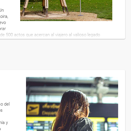
Un
oira,
uevo
orar
de 500 actos que acercan al viajero al valioso legado
, las ciencias y revoluciones tecnológicas, la arquitectura,
ir que tanta fama han dado a este rincón francés.
ir experiencias inolvidables en un año irrepetible. Explora
llos, protagonistas de elegantes bailes y episodios
sales, degusta sin prisas su deliciosa gastronomía y
a muerte de Leonardo da Vinci en el Castillo de Clos-Lucé,
strucción del Castillo Real de Chambord. Un año
da Europa.
so del
os
mía y
a