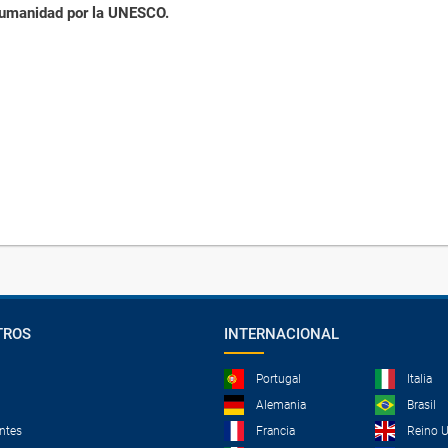
umanidad por la UNESCO.
TROS
INTERNACIONAL
Portugal
Italia
Alemania
Brasil
ntes
Francia
Reino 