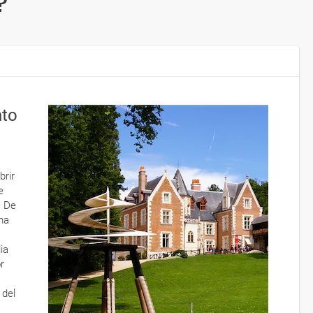
?
nto
brir
e
. De
ma
ia
r
 del