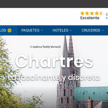
LOS
PAQUETES
HOTELES
CRUCEROS
Chartres
La fascinante y discreta