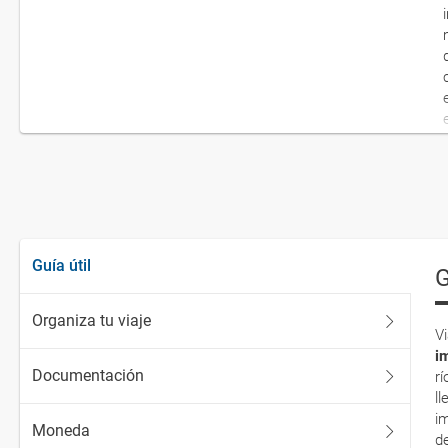
Guía útil
G
Organiza tu viaje
Vi
i
Documentación
r
ll
i
Moneda
d