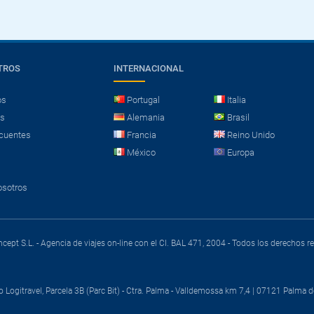
TROS
INTERNACIONAL
os
Portugal
Italia
es
Alemania
Brasil
cuentes
Francia
Reino Unido
México
Europa
osotros
cept S.L. - Agencia de viajes on-line con el CI. BAL 471, 2004 - Todos los derechos 
o Logitravel, Parcela 3B (Parc Bit) - Ctra. Palma - Valldemossa km 7,4 | 07121 Palma d