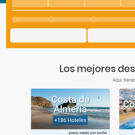
Los mejores des
Aquí tiene
Costa de
Co
Almería
+186
Hoteles
precio medio por noche