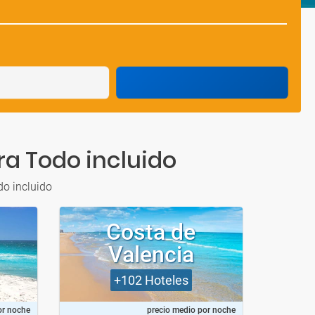
ra Todo incluido
do incluido
Costa de
Gr
Valencia
+102
Hoteles
or noche
precio medio por noche