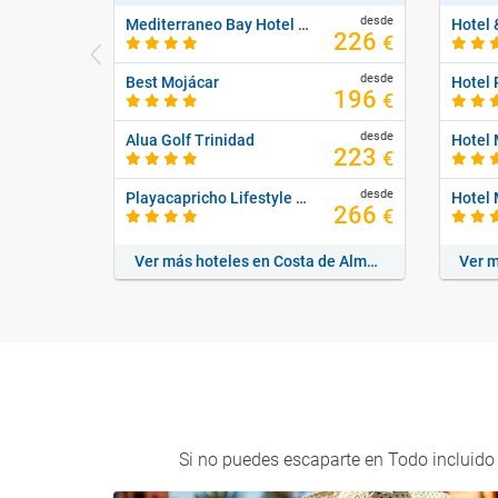
desde
Mediterraneo Bay Hotel & Resort
226
€
desde
Best Mojácar
Hotel 
196
€
desde
Alua Golf Trinidad
Hotel
223
€
desde
Playacapricho Lifestyle Collection By Senator
Hotel 
266
€
Ver más hoteles en Costa de Almería
Si no puedes escaparte en Todo incluido