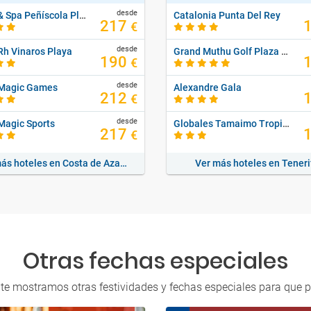
desde
Hotel & Spa Peñíscola Plaza Suites
Catalonia Punta Del Rey
217
€
desde
Rh Vinaros Playa
Grand Muthu Golf Plaza Hotel & Spa
190
€
desde
 Magic Games
Alexandre Gala
212
€
desde
Magic Sports
Globales Tamaimo Tropical
217
€
Ver más hoteles en Costa de Azahar
Ver más hoteles en Teneri
Otras fechas especiales
 te mostramos otras festividades y fechas especiales para que p