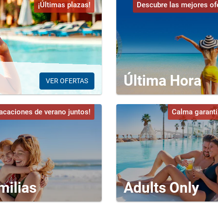
¡Últimas plazas!
Descubre las mejores of
Última Hora
VER OFERTAS
acaciones de verano juntos!
Calma garant
milias
Adults Only