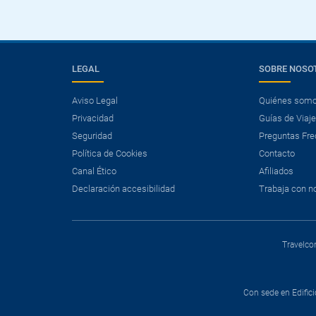
LEGAL
SOBRE NOSO
Aviso Legal
Quiénes som
Privacidad
Guías de Viaj
Seguridad
Preguntas Fre
Política de Cookies
Contacto
Canal Ético
Afiliados
Declaración accesibilidad
Trabaja con n
Travelcon
Con sede en Edifici