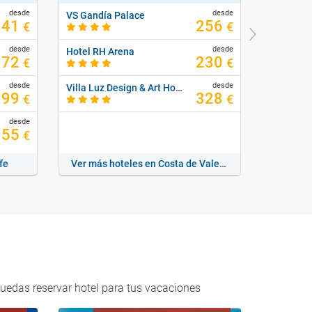
desde
desde
VS Gandía Palace
Marina El
141
256
€
€
desde
desde
Hotel RH Arena
Servatur 
172
230
€
€
desde
desde
Villa Luz Design & Art Hotel
199
328
€
€
desde
Servatur 
155
€
fe
Ver más hoteles en Costa de Valencia
Ver má
uedas reservar hotel para tus vacaciones