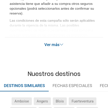
asistencia tiene que añadir a su compra otros seguros
al hotel o viceversa no ha aparecido?
opcionales (podrá seleccionarlos antes de confirmar su
reserva)
.
¿Necesito visado para poder ir a ...?
Las condiciones de esta campaña sólo serán aplicables
durante la vigencia de la misma. Las posibles
¿Por qué me sale el precio de un niño igual que el
modificaciones de reserva posteriores a esta campaña
precio de un adulto?
quedan excluidas de las condiciones de promoción
anteriormente mencionadas.
Ver más
¿Cuántas veces debo imprimir el bono de los
traslados?
Nuestros destinos
DESTINOS SIMILARES
FECHAS ESPECIALES
FEC
Amboise
Angers
Blois
Fuerteventura