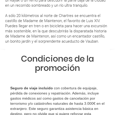
un kayak o un remo para descubrir la parte baja de la ciudad
Al realizar la reserva, uno de los servicios ha
en un recorrido sombreado y un río ultra tranquilo.
quedado de pendiente de confirmación ¿Cómo
sabré si se confirma el viaje?
A sólo 20 kilómetros al norte de Chartres se encuentra el
castillo de Madame de Maintenon, el favorito de Luis XIV.
¿Cómo sé si hay plazas disponibles en el viaje que
Puedes llegar en tren o en bicicleta para hacer una excursión
más sostenible, en la que descubrirás la disparatada historia
quiero al hacer mi solicitud de reserva?
de Madame de Maintenon, así como un encantador castillo,
un bonito jardín y el sorprendente acueducto de Vauban.
Si tengo los traslados incluidos, ¿dónde debo
dirigirme?
Condiciones de la
¿Incluye algún seguro de viaje mi reserva?
promoción
¿Cuáles son las condiciones generales en las
reservas de viajes?
Seguro de viaje incluido
con cobertura de equipaje,
pérdida de conexiones y repatriación. Además, incluye
¿Cuáles son los impuestos de entrada y salida del
gastos médicos así como gastos de cancelación por
país si viajo a América?
terrorismo y/o catástrofes naturales de hasta 3.000€ en el
extranjero. Este seguro garantiza asistencia básica en
¿Qué hago si el traslado contratado del aeropuerto
destino, pero no olvide que si quiere reforzar esta