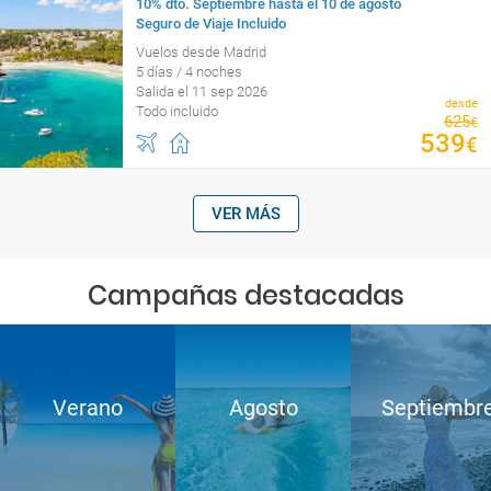
10% dto. Septiembre hasta el 10 de agosto
Seguro de Viaje Incluido
Vuelos desde Madrid
5 días / 4 noches
Salida el 11 sep 2026
desde
Todo incluido
625
€
539
€
VER MÁS
Campañas destacadas
Verano
Agosto
Septiembr