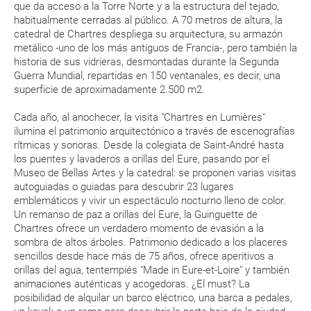
de tu reserva alrededor de 10 días antes de salida, la cual deberás
que da acceso a la Torre Norte y a la estructura del tejado,
imprimir y llevar contigo en el viaje.
habitualmente cerradas al público. A 70 metros de altura, la
catedral de Chartres despliega su arquitectura, su armazón
Esta documentación te será requerida en el mostrador de la compañía
metálico -uno de los más antiguos de Francia-, pero también la
aérea a la hora de realizar el check-in el día de la salida.
historia de sus vidrieras, desmontadas durante la Segunda
Guerra Mundial, repartidas en 150 ventanales, es decir, una
superficie de aproximadamente 2.500 m2.
MODIFICACIÓN ó CANCELACIÓN ¿Puedo anular o
modificar una reserva del viaje? ¿Qué gastos puede
Cada año, al anochecer, la visita "Chartres en Lumières"
generar una anulación o modificación del viaje?
ilumina el patrimonio arquitectónico a través de escenografías
rítmicas y sonoras. Desde la colegiata de Saint-André hasta
los puentes y lavaderos a orillas del Eure, pasando por el
¿Qué caducidad debe tener mi pasaporte para ir
Museo de Bellas Artes y la catedral: se proponen varias visitas
a...?
autoguiadas o guiadas para descubrir 23 lugares
emblemáticos y vivir un espectáculo nocturno lleno de color.
¿Con cuánta antelación tengo que estar en el
Un remanso de paz a orillas del Eure, la Guinguette de
Chartres ofrece un verdadero momento de evasión a la
aeropuerto?
sombra de altos árboles. Patrimonio dedicado a los placeres
sencillos desde hace más de 75 años, ofrece aperitivos a
RESERVAR ¿Cómo puedo reservar un viaje de
orillas del agua, tentempiés "Made in Eure-et-Loire" y también
paquete vacacional en la página web?
animaciones auténticas y acogedoras. ¿El must? La
posibilidad de alquilar un barco eléctrico, una barca a pedales,