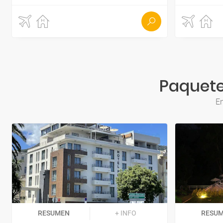
Paquete
En
RESUMEN
+ INFO
RESU