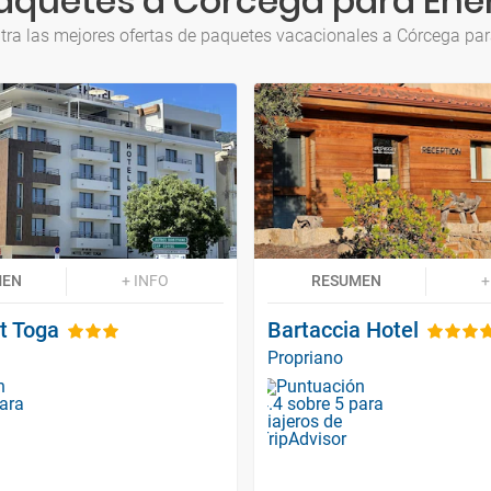
aquetes a Córcega para Ene
ra las mejores ofertas de paquetes vacacionales a Córcega pa
MEN
+ INFO
RESUMEN
+
t Toga
Bartaccia Hotel
Propriano