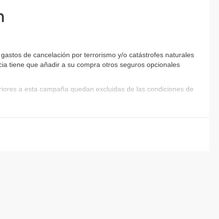
n
gastos de cancelación por terrorismo y/o catástrofes naturales
encia tiene que añadir a su compra otros seguros opcionales
eriores a esta campaña quedan excluidas de las condiciones de