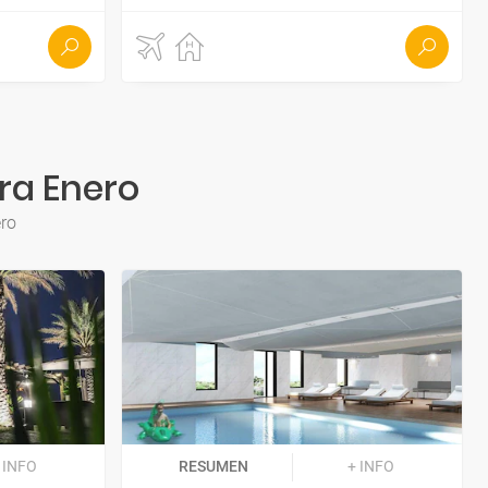
ra Enero
ero
 INFO
RESUMEN
+ INFO