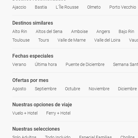
Ajaccio
Bastia
L´Île Rousse
Olmeto
Porto Vecchio
Destinos similares
Alto Rin
Altos del Sena
Amboise
Angers
Bajo Rin
Toulouse
Tours
Valle de Marne
Valle del Loira
Vauc
Fechas especiales
Verano
Última hora
Puente de Diciembre
Semana San
Ofertas por mes
Agosto
Septiembre
Octubre
Noviembre
Diciembre
Nuestras opciones de viaje
Vuelo + Hotel
Ferry + Hotel
Nuestras selecciones
Solo Adultos
Todo Incluido
Especial Familias
Chollos