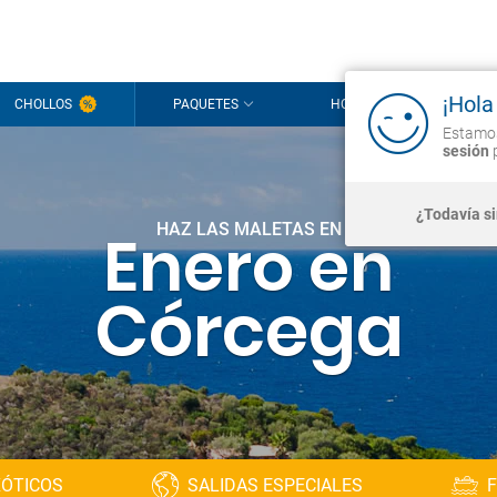
¡Hola
CHOLLOS
PAQUETES
HOTELES
CR
Estamos
sesión
p
¿Todavía s
HAZ LAS MALETAS EN
Enero en
Córcega
XÓTICOS
SALIDAS ESPECIALES
F