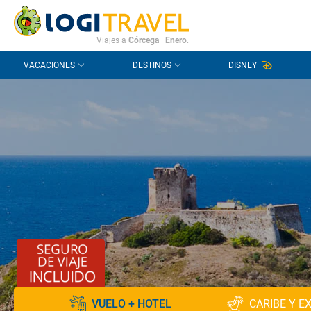
CONTACTO
PREGUNTAS FRECUENTES
Viajes a
Córcega
|
Enero
.
VACACIONES
DESTINOS
DISNEY
VUELO + HOTEL
CARIBE Y E