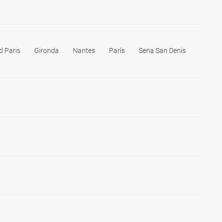
d Paris
Gironda
Nantes
París
Sena San Denis