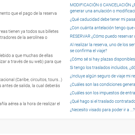
MODIFICACIÓN ó CANCELACIÓN ¿Pued
generar una anulación o modificaci
mento que el pago de la reserva
¿Qué caducidad debe tener mi pasapo
¿Con cuánta antelación tengo que e
eas tienen ya todos sus billetes
RESERVAR ¿Cómo puedo reservar un
tradores de la aerolínea o
Al realizar la reserva, uno de los 
se confirma el viaje?
 debido a que muchas de ellas
¿Cómo sé si hay plazas disponibles e
izar a través de su web) para que
Si tengo los traslados incluidos, ¿
¿Incluye algún seguro de viaje mi r
onal (Caribe, circuitos, tours...)
¿Cuáles son las condiciones general
 antes de salida, la cual deberás
¿Cuáles son los impuestos de entrad
¿Qué hago si el traslado contratado
ía aérea a la hora de realizar el
¿Necesito visado para poder ir a ...?