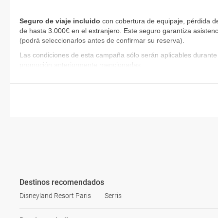
Seguro de viaje incluido
con cobertura de equipaje, pérdida d
de hasta 3.000€ en el extranjero. Este seguro garantiza asistenc
(podrá seleccionarlos antes de confirmar su reserva)
.
Las condiciones de esta campaña sólo serán aplicables durante 
promoción anteriormente mencionadas.
Destinos recomendados
Disneyland Resort Paris
Serris