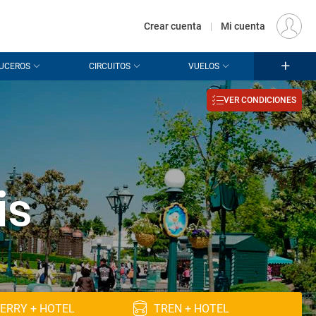
€
Origen
MADRID (MAD)
ES
EUR
Crear cuenta
|
Mi cuenta
UCEROS
CIRCUITOS
VUELOS
VER CONDICIONES
is
ERRY + HOTEL
TREN + HOTEL