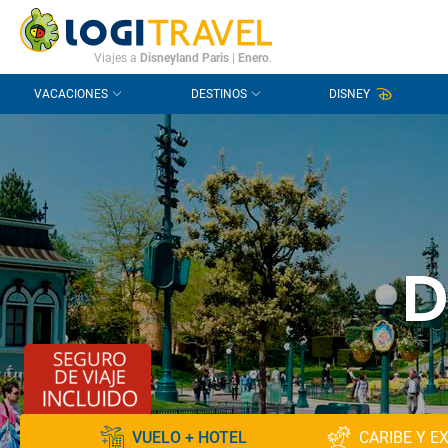
CONTACTO
PREGUNTAS FRECUENTES
Viajes a
Disneyland Paris
|
Enero
.
VACACIONES
DESTINOS
DISNEY
D
VUELO + HOTEL
CARIBE Y E