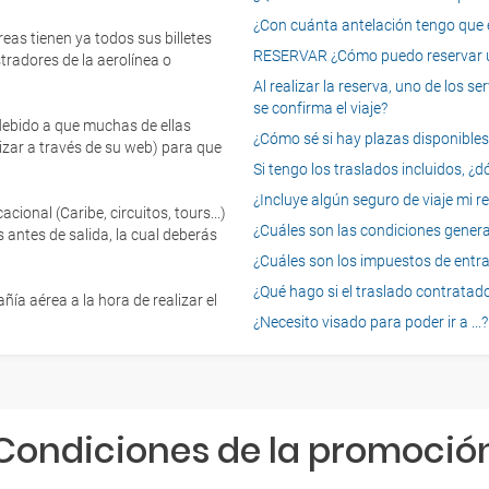
¿Con cuánta antelación tengo que e
eas tienen ya todos sus billetes
RESERVAR ¿Cómo puedo reservar un
tradores de la aerolínea o
Al realizar la reserva, uno de los 
se confirma el viaje?
 debido a que muchas de ellas
¿Cómo sé si hay plazas disponibles e
izar a través de su web) para que
Si tengo los traslados incluidos, ¿
¿Incluye algún seguro de viaje mi r
onal (Caribe, circuitos, tours...)
¿Cuáles son las condiciones general
 antes de salida, la cual deberás
¿Cuáles son los impuestos de entrad
¿Qué hago si el traslado contratado
ía aérea a la hora de realizar el
¿Necesito visado para poder ir a ...?
Condiciones de la promoció