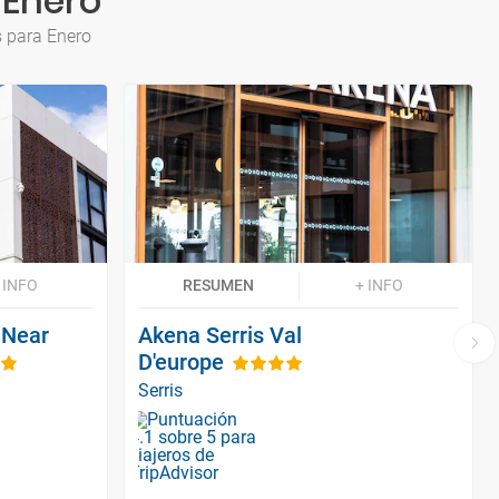
 Enero
s para Enero
 INFO
RESUMEN
+ INFO
 Near
Akena Serris Val
D'europe
Serris