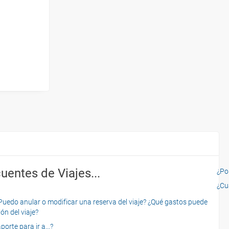
uentes de Viajes...
¿Por
¿Cu
o anular o modificar una reserva del viaje? ¿Qué gastos puede
ón del viaje?
rte para ir a...?