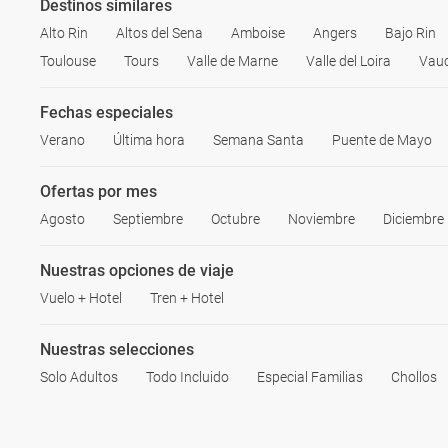
Destinos similares
Alto Rin
Altos del Sena
Amboise
Angers
Bajo Rin
Toulouse
Tours
Valle de Marne
Valle del Loira
Vauc
Fechas especiales
Verano
Última hora
Semana Santa
Puente de Mayo
Ofertas por mes
Agosto
Septiembre
Octubre
Noviembre
Diciembre
Nuestras opciones de viaje
Vuelo + Hotel
Tren + Hotel
Nuestras selecciones
Solo Adultos
Todo Incluido
Especial Familias
Chollos