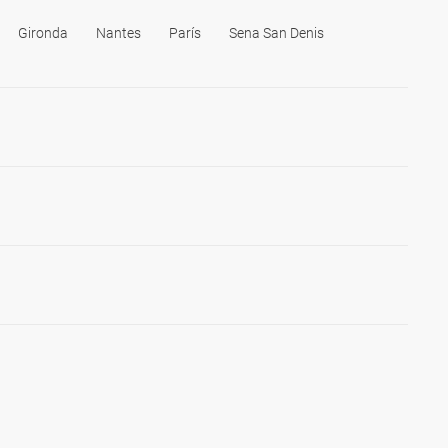
Gironda
Nantes
París
Sena San Denis