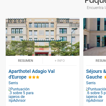
Paque
Encuentra l
RESUMEN
+ INFO
RESU
Aparthotel Adagio Val
Séjours &
d'Europe
Gauche
Serris
Serris