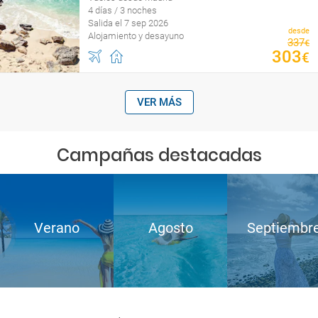
4 días / 3 noches
Salida el 7 sep 2026
desde
Alojamiento y desayuno
337
€
303
€
VER MÁS
Campañas destacadas
Verano
Agosto
Septiembr