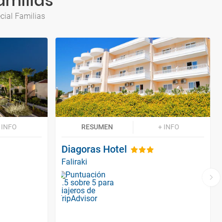
amilias
cial Familias
 INFO
RESUMEN
+ INFO
Diagoras Hotel
Faliraki