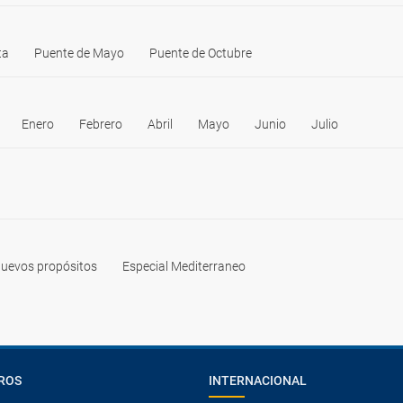
ta
Puente de Mayo
Puente de Octubre
Enero
Febrero
Abril
Mayo
Junio
Julio
uevos propósitos
Especial Mediterraneo
ROS
INTERNACIONAL