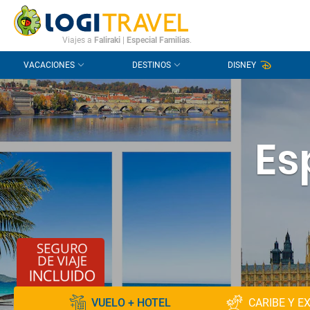
CONTACTO
PREGUNTAS FRECUENTES
Viajes a
Faliraki
|
Especial Familias
.
VACACIONES
DESTINOS
DISNEY
Es
VUELO + HOTEL
CARIBE Y E