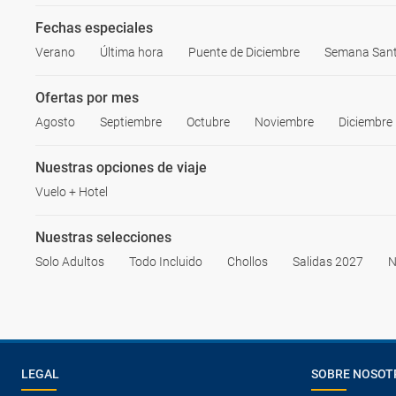
Fechas especiales
Verano
Última hora
Puente de Diciembre
Semana San
Ofertas por mes
Agosto
Septiembre
Octubre
Noviembre
Diciembre
Nuestras opciones de viaje
Vuelo + Hotel
Nuestras selecciones
Solo Adultos
Todo Incluido
Chollos
Salidas 2027
N
LEGAL
SOBRE NOSOT