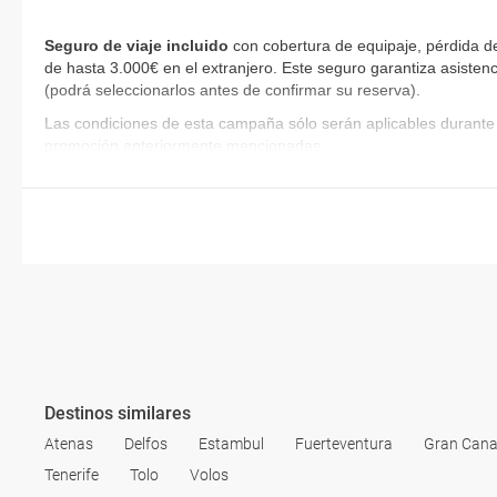
Seguro de viaje incluido
con cobertura de equipaje, pérdida de
de hasta 3.000€ en el extranjero. Este seguro garantiza asistenc
(podrá seleccionarlos antes de confirmar su reserva)
.
Las condiciones de esta campaña sólo serán aplicables durante 
promoción anteriormente mencionadas.
Destinos similares
Atenas
Delfos
Estambul
Fuerteventura
Gran Cana
Tenerife
Tolo
Volos