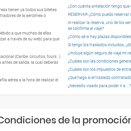
¿Con cuánta antelación tengo que e
eas tienen ya todos sus billetes
RESERVAR ¿Cómo puedo reservar un
tradores de la aerolínea o
Al realizar la reserva, uno de los 
se confirma el viaje?
 debido a que muchas de ellas
¿Cómo sé si hay plazas disponibles e
izar a través de su web) para que
Si tengo los traslados incluidos, ¿
¿Incluye algún seguro de viaje mi r
onal (Caribe, circuitos, tours...)
¿Cuáles son las condiciones general
 antes de salida, la cual deberás
¿Cuáles son los impuestos de entrad
¿Qué hago si el traslado contratado
ía aérea a la hora de realizar el
¿Necesito visado para poder ir a ...?
Condiciones de la promoció