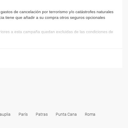
astos de cancelación por terrorismo y/o catástrofes naturales
encia tiene que añadir a su compra otros seguros opcionales
eriores a esta campaña quedan excluidas de las condiciones de
auplia
París
Patras
Punta Cana
Roma