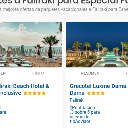
es a Faliraki para Especial F
s mejores ofertas de paquetes vacacionales a Faliraki para Espe
MEN
+ INFO
RESUMEN
+
liraki Beach Hotel &
Grecotel Luxme Dama
Inclusive
Dama
Faliraki