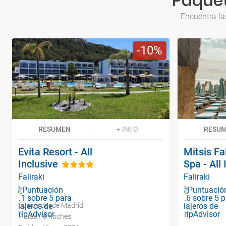
Paquet
Encuentra la
10
RESUMEN
+ INFO
RESU
Evita Resort - All
Mitsis Fa
Inclusive
Spa - All 
Faliraki
Faliraki
Vuelos desde Madrid
7 días / 6 noches