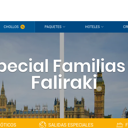
CHOLLOS
PAQUETES
HOTELES
CR
pecial Familias
Faliraki
XÓTICOS
SALIDAS ESPECIALES
F