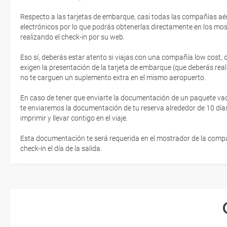
Respecto a las tarjetas de embarque, casi todas las compañías aér
electrónicos por lo que podrás obtenerlas directamente en los mos
realizando el check-in por su web.
Eso sí, deberás estar atento si viajas con una compañía low cost,
exigen la presentación de la tarjeta de embarque (que deberás real
no te carguen un suplemento extra en el mismo aeropuerto.
En caso de tener que enviarte la documentación de un paquete vacaci
te enviaremos la documentación de tu reserva alrededor de 10 días
imprimir y llevar contigo en el viaje.
Esta documentación te será requerida en el mostrador de la compañ
check-in el día de la salida.