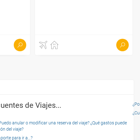
uentes de Viajes...
¿Por
¿Cu
o anular o modificar una reserva del viaje? ¿Qué gastos puede
ón del viaje?
rte para ir a...?