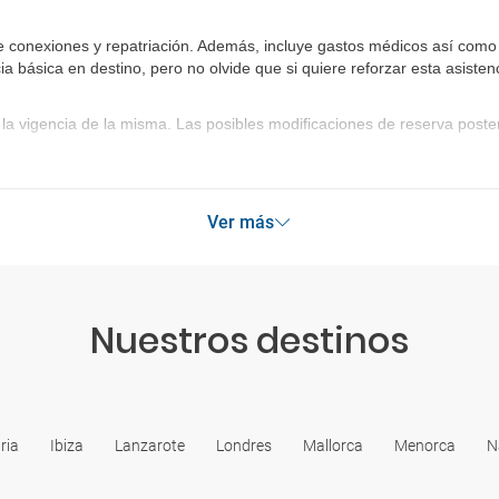
 conexiones y repatriación. Además, incluye gastos médicos así como g
ia básica en destino, pero no olvide que si quiere reforzar esta asist
la vigencia de la misma. Las posibles modificaciones de reserva post
Ver más
Nuestros destinos
ria
Ibiza
Lanzarote
Londres
Mallorca
Menorca
N