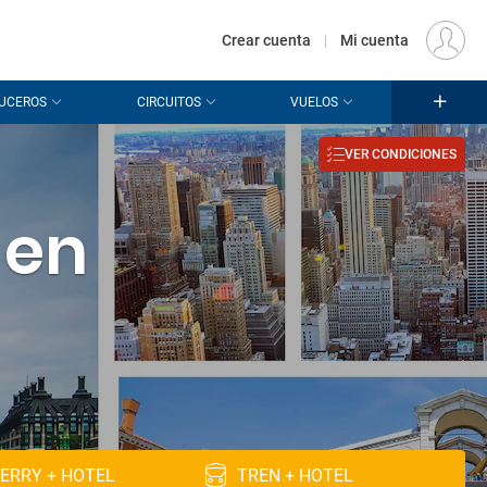
€
Origen
MADRID (MAD)
ES
EUR
Crear cuenta
|
Mi cuenta
UCEROS
CIRCUITOS
VUELOS
VER CONDICIONES
 en
ERRY + HOTEL
TREN + HOTEL