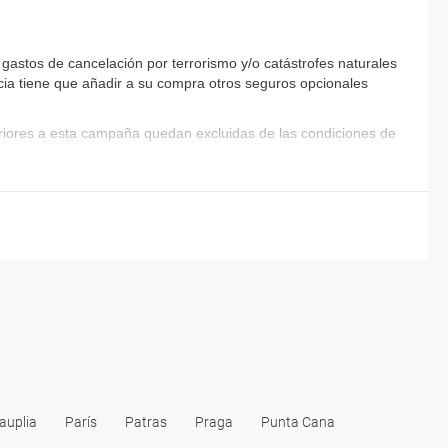
astos de cancelación por terrorismo y/o catástrofes naturales
encia tiene que añadir a su compra otros seguros opcionales
eriores a esta campaña quedan excluidas de las condiciones de
auplia
París
Patras
Praga
Punta Cana