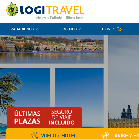
CONTACTO
PREGUNTAS FRECUENTES
Viajes a
Faliraki
|
Ultima hora
.
VACACIONES
DESTINOS
DISNEY
VUELO + HOTEL
CARIBE Y E