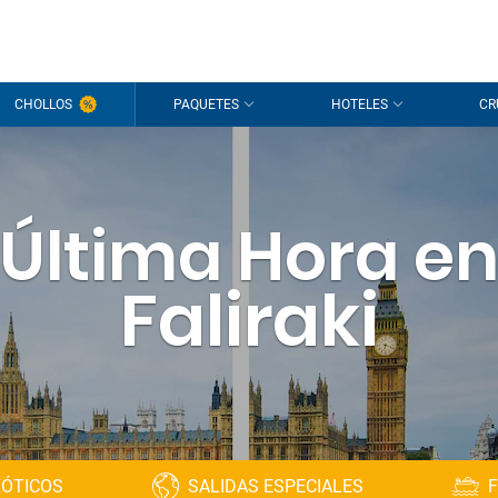
CHOLLOS
PAQUETES
HOTELES
CR
Última Hora e
Faliraki
XÓTICOS
SALIDAS ESPECIALES
F