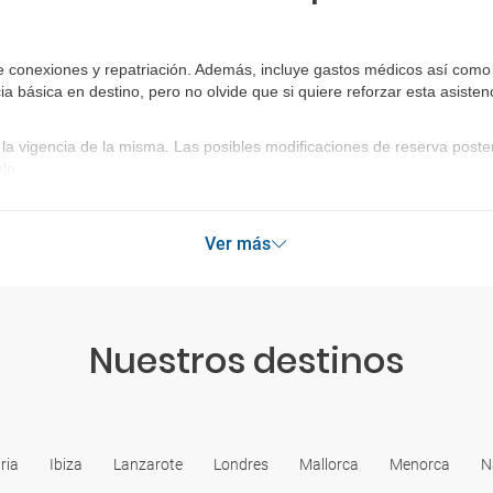
 conexiones y repatriación. Además, incluye gastos médicos así como g
ia básica en destino, pero no olvide que si quiere reforzar esta asist
la vigencia de la misma. Las posibles modificaciones de reserva post
le.
Ver más
Nuestros destinos
ria
Ibiza
Lanzarote
Londres
Mallorca
Menorca
N