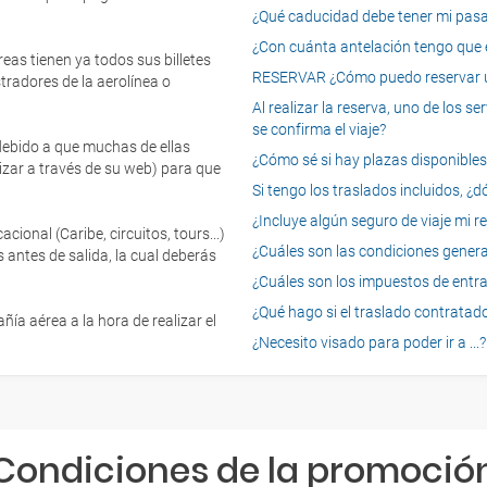
¿Qué caducidad debe tener mi pasapo
¿Con cuánta antelación tengo que e
eas tienen ya todos sus billetes
RESERVAR ¿Cómo puedo reservar un
tradores de la aerolínea o
Al realizar la reserva, uno de los 
se confirma el viaje?
 debido a que muchas de ellas
¿Cómo sé si hay plazas disponibles e
izar a través de su web) para que
Si tengo los traslados incluidos, ¿
¿Incluye algún seguro de viaje mi r
onal (Caribe, circuitos, tours...)
¿Cuáles son las condiciones general
 antes de salida, la cual deberás
¿Cuáles son los impuestos de entrad
¿Qué hago si el traslado contratado
ía aérea a la hora de realizar el
¿Necesito visado para poder ir a ...?
Condiciones de la promoció