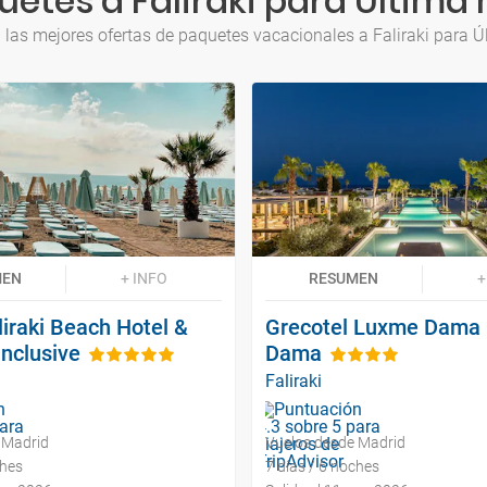
etes a Faliraki para Última
 las mejores ofertas de paquetes vacacionales a Faliraki para Ú
MEN
+ INFO
RESUMEN
+
liraki Beach Hotel &
Grecotel Luxme Dama
Inclusive
Dama
Faliraki
 Madrid
Vuelos desde Madrid
ches
7 días / 6 noches