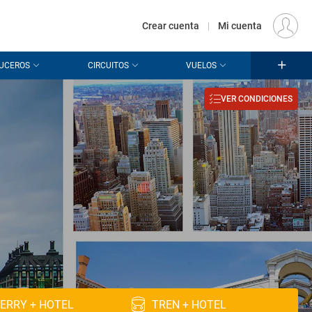
€
Origen
MADRID (MAD)
ES
EUR
Crear cuenta
|
Mi cuenta
UCEROS
CIRCUITOS
VUELOS
VER CONDICIONES
n
ERRY + HOTEL
TREN + HOTEL