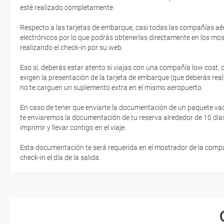
esté realizado completamente.
Respecto a las tarjetas de embarque, casi todas las compañías aér
electrónicos por lo que podrás obtenerlas directamente en los mos
realizando el check-in por su web.
Eso sí, deberás estar atento si viajas con una compañía low cost,
exigen la presentación de la tarjeta de embarque (que deberás real
no te carguen un suplemento extra en el mismo aeropuerto.
En caso de tener que enviarte la documentación de un paquete vacaci
te enviaremos la documentación de tu reserva alrededor de 10 días
imprimir y llevar contigo en el viaje.
Esta documentación te será requerida en el mostrador de la compañ
check-in el día de la salida.