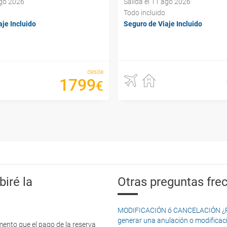
ago 2026
Salida el 11 ago 2026
Todo incluido
je Incluido
Seguro de Viaje Incluido
desde
1799
€
iré la
Otras preguntas frec
MODIFICACIÓN ó CANCELACIÓN ¿Pued
generar una anulación o modificaci
mento que el pago de la reserva