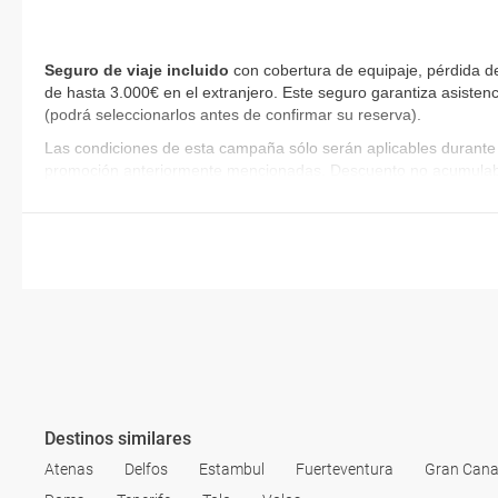
Seguro de viaje incluido
con cobertura de equipaje, pérdida de
de hasta 3.000€ en el extranjero. Este seguro garantiza asistenc
(podrá seleccionarlos antes de confirmar su reserva)
.
Las condiciones de esta campaña sólo serán aplicables durante 
promoción anteriormente mencionadas. Descuento no acumulab
Destinos similares
Atenas
Delfos
Estambul
Fuerteventura
Gran Cana