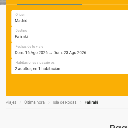
Origen
Destino
Fechas de tu viaje
Habitaciones y pasajeros
Viajes
Última hora
Isla de Rodas
Faliraki