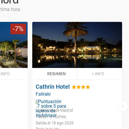
 hora
ltima hora
7
 INFO
RESUMEN
+ INFO
Cathrin Hotel
Faliraki
Vuelos desde Madrid
7 días / 6 noches
Salida el 18 ago 2026