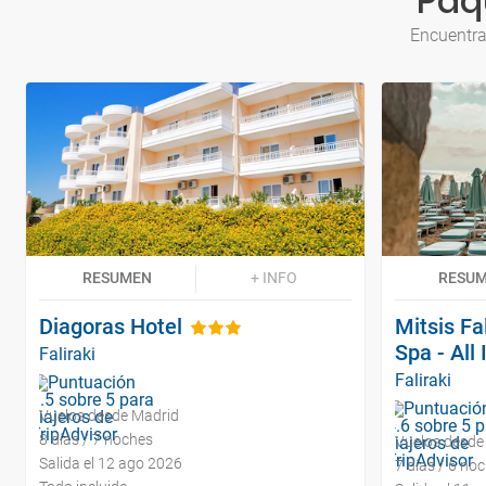
Paqu
Encuentra
RESUMEN
+ INFO
RESU
Diagoras Hotel
Mitsis Fa
Spa - All 
Faliraki
Faliraki
Vuelos desde Madrid
8 días / 7 noches
Vuelos desde
Salida el 12 ago 2026
7 días / 6 no