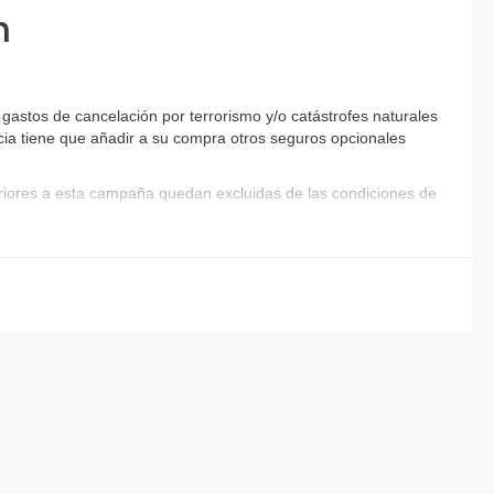
n
gastos de cancelación por terrorismo y/o catástrofes naturales
encia tiene que añadir a su compra otros seguros opcionales
eriores a esta campaña quedan excluidas de las condiciones de