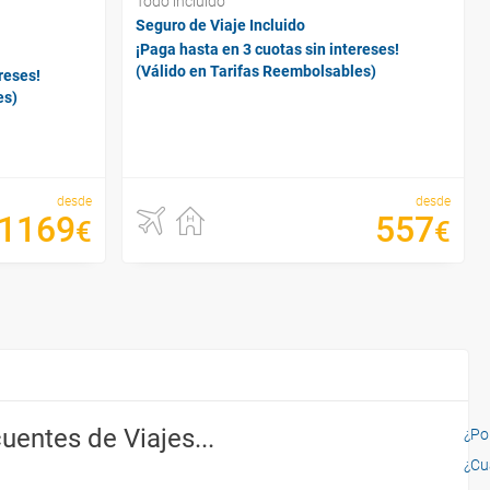
Todo incluido
Seguro de Viaje Incluido
¡Paga hasta en 3 cuotas sin intereses!
(Válido en Tarifas Reembolsables)
reses!
es)
desde
desde
1169
557
€
€
uentes de Viajes...
¿Por
¿Cu