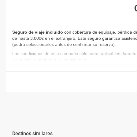
Seguro de viaje incluido
con cobertura de equipaje, pérdida d
de hasta 3.000€ en el extranjero. Este seguro garantiza asistenc
(podrá seleccionarlos antes de confirmar su reserva)
.
Las condiciones de esta campaña sólo serán aplicables durante 
promoción anteriormente mencionadas.
Destinos similares