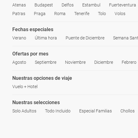
Atenas
Budapest
Delfos
Estambul
Fuerteventura
Patras
Praga
Roma
Tenerife
Tolo
Volos
Fechas especiales
Verano
Última hora
Puente de Diciembre
Semana San
Ofertas por mes
Agosto
Septiembre
Noviembre
Diciembre
Febrero
Nuestras opciones de viaje
Vuelo + Hotel
Nuestras selecciones
Solo Adultos
Todo Incluido
Especial Familias
Chollos