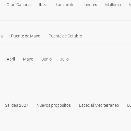
Gran Canaria
Ibiza
Lanzarote
Londres
Mallorca
ta
Puente de Mayo
Puente de Octubre
Abril
Mayo
Junio
Julio
Salidas 2027
Nuevos propósitos
Especial Mediterraneo
Lu