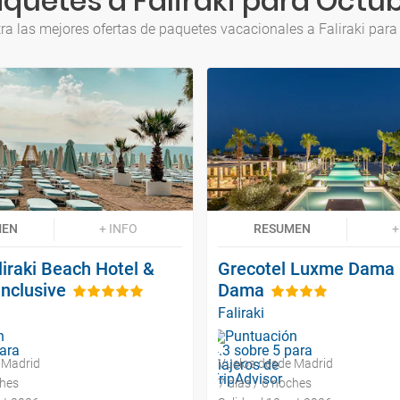
quetes a Faliraki para Octu
ra las mejores ofertas de paquetes vacacionales a Faliraki para
MEN
+ INFO
RESUMEN
+
liraki Beach Hotel &
Grecotel Luxme Dama
Inclusive
Dama
Faliraki
 Madrid
Vuelos desde Madrid
ches
7 días / 6 noches