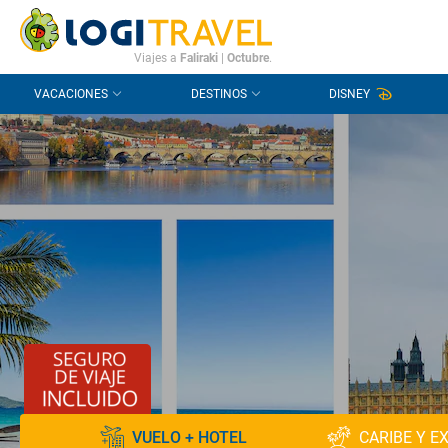
CONTACTO
PREGUNTAS FRECUENTES
Viajes a
Faliraki
|
Octubre
.
VACACIONES
DESTINOS
DISNEY
VUELO + HOTEL
CARIBE Y E