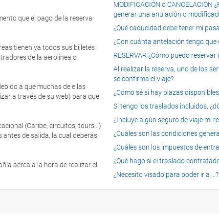
MODIFICACIÓN ó CANCELACIÓN ¿Pued
generar una anulación o modificaci
mento que el pago de la reserva
¿Qué caducidad debe tener mi pasapo
¿Con cuánta antelación tengo que e
eas tienen ya todos sus billetes
RESERVAR ¿Cómo puedo reservar un
tradores de la aerolínea o
Al realizar la reserva, uno de los 
se confirma el viaje?
 debido a que muchas de ellas
¿Cómo sé si hay plazas disponibles e
izar a través de su web) para que
Si tengo los traslados incluidos, ¿
¿Incluye algún seguro de viaje mi r
onal (Caribe, circuitos, tours...)
¿Cuáles son las condiciones general
 antes de salida, la cual deberás
¿Cuáles son los impuestos de entrad
¿Qué hago si el traslado contratado
ía aérea a la hora de realizar el
¿Necesito visado para poder ir a ...?