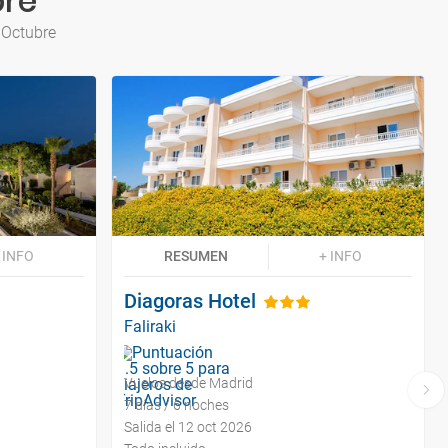
bre
 Octubre
 INFO
RESUMEN
+ INFO
Diagoras Hotel
Faliraki
Vuelos desde Madrid
7 días / 6 noches
Salida el 12 oct 2026