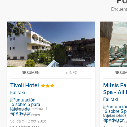
Pa
Encuent
RESUMEN
+ INFO
RESU
Tivoli Hotel
Mitsis Fa
Spa - All 
Faliraki
Faliraki
Vuelos desde Madrid
7 días / 6 noches
Vuelos desde
Salida el 12 oct 2026
7 días / 6 no