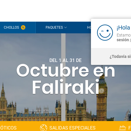
¡Hola
CHOLLOS
PAQUETES
HOTELES
CR
Estamos
sesión
p
¿Todavía s
DEL 1 AL 31 DE
Octubre en
Faliraki
XÓTICOS
SALIDAS ESPECIALES
F